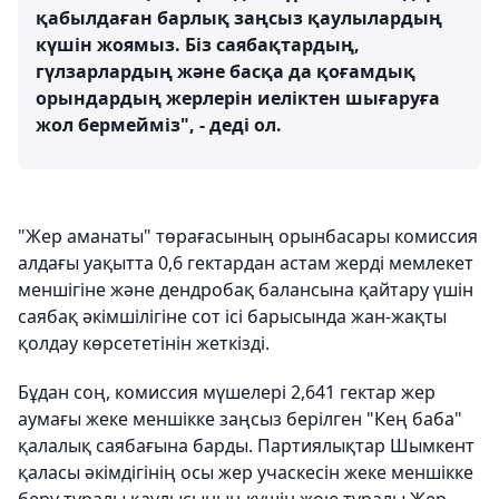
қабылдаған барлық заңсыз қаулылардың
күшін жоямыз. Біз саябақтардың,
гүлзарлардың және басқа да қоғамдық
орындардың жерлерін иеліктен шығаруға
жол бермейміз", - деді ол.
"Жер аманаты" төрағасының орынбасары комиссия
алдағы уақытта 0,6 гектардан астам жерді мемлекет
меншігіне және дендробақ балансына қайтару үшін
саябақ әкімшілігіне сот ісі барысында жан-жақты
қолдау көрсететінін жеткізді.
Бұдан соң, комиссия мүшелері 2,641 гектар жер
аумағы жеке меншікке заңсыз берілген "Кең баба"
қалалық саябағына барды. Партиялықтар Шымкент
қаласы әкімдігінің осы жер учаскесін жеке меншікке