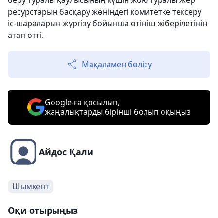
беру туралы қаулысының күшін жою туралы Жер
ресурстарын басқару жөніндегі комитетке тексеру
іс-шараларын жүргізу бойынша өтініш жіберілетінін
атап өтті.
Мақаламен бөлісу
Google-ға қосылып,
жаңалықтарды бірінші болып оқыңыз
Айдос Қали
Шымкент
Оқи отырыңыз