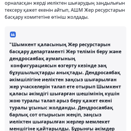
орналасқан жерді иеліктен шығарудың заңдылығын
тексеру қажет екенін айтып, АШМ Жер ресурстарын
басқару комитетіне өтініш жолдады.
"Шымкент қаласының Жер ресурстарын
басқару департаменті Жер телімін беру және
дендросаябақ аумағының
конфигурациясын өзгерту кезінде заң
бұзушылықтарды анықтады. Дендросаябақ
әкімшілігіне иеліктен заңсыз шығарылған
жер учаскелерін талап ете отырып Шымкент
қаласы әкімдігі шығарған шешімінің күшін
жою туралы талап арыз беру қажет екені
туралы ұсыныс жолданды. Дендроcаябақ
барлық сот отырысын жеңіп, заңсыз
иеліктен шығарылған жерлер мемлекет
меншігіне қайтарылды. Бұрынғы әкімдер