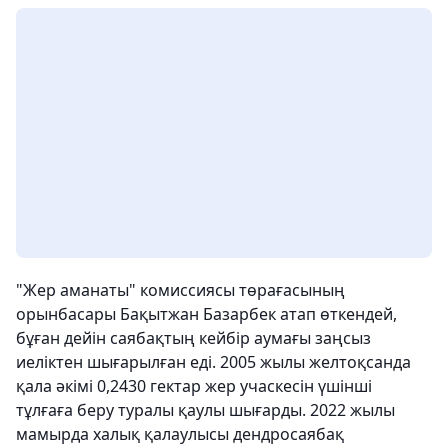
"Жер аманаты" комиссиясы төрағасының
орынбасары Бақытжан Базарбек атап өткендей,
бұған дейін саябақтың кейбір аумағы заңсыз
иеліктен шығарылған еді. 2005 жылы желтоқсанда
қала әкімі 0,2430 гектар жер учаскесін үшінші
тұлғаға беру туралы қаулы шығарды. 2022 жылы
мамырда халық қалаулысы дендросаябақ