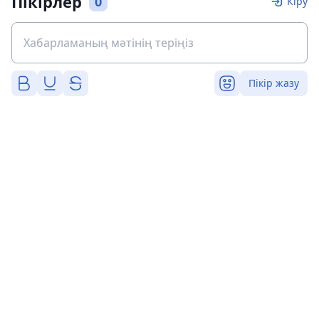
Пікірлер
0
Кіру
Пікір жазу