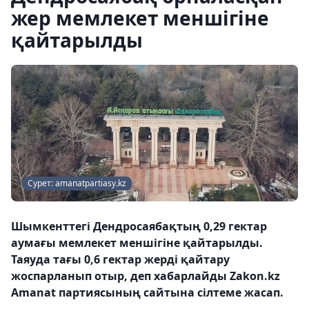
жер мемлекет меншігіне
қайтарылды
Сурет: amanatpartiasy.kz
Шымкенттегі Дендросаябақтың 0,29 гектар
аумағы мемлекет меншігіне қайтарылды.
Таяуда тағы 0,6 гектар жерді қайтару
жоспарланып отыр, деп хабарлайды Zakon.kz
Amanat партиясының сайтына сілтеме жасап.