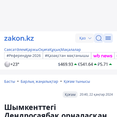
Қаз
Саясат
Әлем
Қаржы
Оқиға
Құқық
Мақалалар
#Референдум-2026
#Қазақстан мақтанышы
+23°
$
469.93
€
541.64
₽
5.71
Басты
Барлық жаңалықтар
Қоғам тынысы
Қоғам
20:40, 22 қаңтар 2024
Шымкенттегі
Дендросаябақ орналасқан