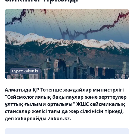
Сурет: Zakon.kz
Алматыда ҚР Төтенше жағдайлар министрлігі
"Сейсмологиялық бақылаулар және зерттеулер
ұлттық ғылыми орталығы" ЖШС сейсмикалық
стансалар желісі тағы да жер сілкінісін тіркеді,
деп хабарлайды Zakon.kz.