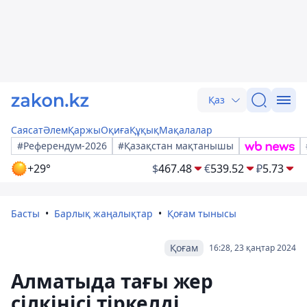
Қаз
Саясат
Әлем
Қаржы
Оқиға
Құқық
Мақалалар
#Референдум-2026
#Қазақстан мақтанышы
+29°
$
467.48
€
539.52
₽
5.73
Басты
Барлық жаңалықтар
Қоғам тынысы
Қоғам
16:28, 23 қаңтар 2024
Алматыда тағы жер
сілкінісі тіркелді