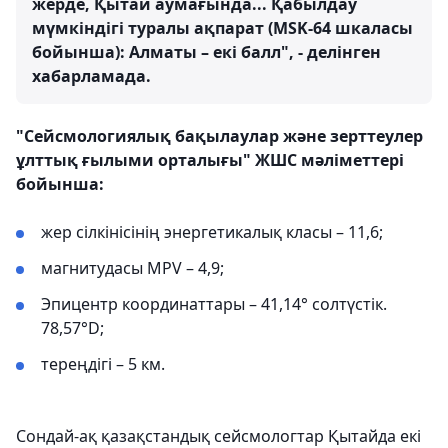
жерде, Қытай аумағында... Қабылдау
мүмкіндігі туралы ақпарат (MSK-64 шкаласы
бойынша): Алматы – екі балл", - делінген
хабарламада.
"Сейсмологиялық бақылаулар және зерттеулер
ұлттық ғылыми орталығы" ЖШС мәліметтері
бойынша:
жер сілкінісінің энергетикалық класы – 11,6;
магнитудасы MPV – 4,9;
Эпицентр координаттары – 41,14° солтүстік.
78,57°D;
тереңдігі – 5 км.
Сондай-ақ қазақстандық сейсмологтар Қытайда екі