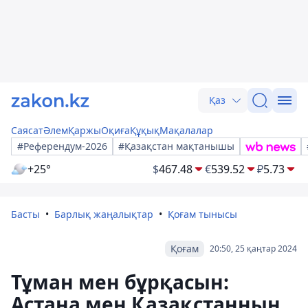
Қаз
Саясат
Әлем
Қаржы
Оқиға
Құқық
Мақалалар
#Референдум-2026
#Қазақстан мақтанышы
+25°
$
467.48
€
539.52
₽
5.73
Басты
Барлық жаңалықтар
Қоғам тынысы
Қоғам
20:50, 25 қаңтар 2024
Тұман мен бұрқасын:
Астана мен Қазақстанның