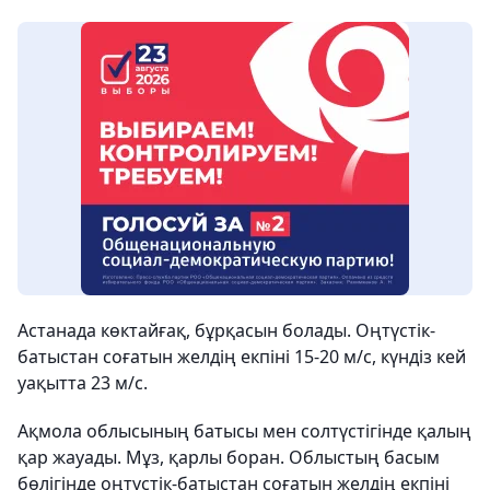
Астанада көктайғақ, бұрқасын болады. Оңтүстік-
батыстан соғатын желдің екпіні 15-20 м/с, күндіз кей
уақытта 23 м/с.
Ақмола облысының батысы мен солтүстігінде қалың
қар жауады. Мұз, қарлы боран. Облыстың басым
бөлігінде оңтүстік-батыстан соғатын желдің екпіні