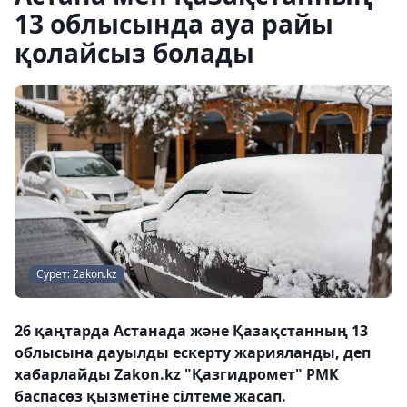
13 облысында ауа райы
қолайсыз болады
Сурет: Zakon.kz
26 қаңтарда Астанада және Қазақстанның 13
облысына дауылды ескерту жарияланды, деп
хабарлайды Zakon.kz "Қазгидромет" РМК
баспасөз қызметіне сілтеме жасап.