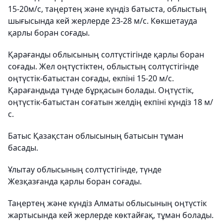
15-20м/с, таңертең және күндіз батыста, облыстың
шығысында кей жерлерде 23-28 м/с. Көкшетауда
қарлы боран соғады.
Қарағанды ​​облысының солтүстігінде қарлы боран
соғады. Жел оңтүстіктен, облыстың солтүстігінде
оңтүстік-батыстан соғады, екпіні 15-20 м/с.
Қарағандыда түнде бұрқасын болады. Оңтүстік,
оңтүстік-батыстан соғатын желдің екпіні күндіз 18 м/
с.
Батыс Қазақстан облысының батысын тұман
басады.
Ұлытау облысының солтүстігінде, түнде
Жезқазғанда қарлы боран соғады.
Таңертең және күндіз Алматы облысының оңтүстік
жартысында кей жерлерде көктайғақ, тұман болады.