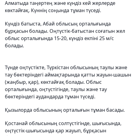
Алматыда таңертең және күндіз кей жерлерде
көктайғақ. Күннің соңында тұман түседі.
Күндіз батыста, Абай облысың орталығында
бұрқасын болады. Оңтүстік-батыстан соғатын жел
облыс орталығында 15-20, күндіз екпіні 25 м/с
болады.
Түнде оңтүстікте, Түркістан облысының таулы және
тау бөктеріндегі аймақтарында қатты жауын-шашын
(жаңбыр, қар), көктайғақ болады. Облыс
орталығында, оңтүстігінде, таулы және тау
бөктеріндегі аудандарда тұман түседі.
Қызылорда облысының орталығын тұман басады.
Қостанай облысының солтүстігінде, шығысында,
оңтүстік-шығысында қар жауып, бұрқасын