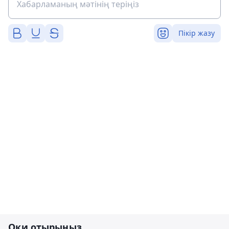
Пікір жазу
Оқи отырыңыз