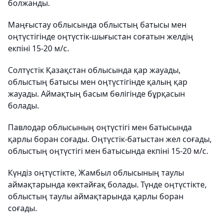
болжанды.
Маңғыстау облысында облыстың батысы мен
оңтүстігінде оңтүстік-шығыстан соғатын желдің
екпіні 15-20 м/с.
Солтүстік Қазақстан облысында қар жауады,
облыстың батысы мен оңтүстігінде қалың қар
жауады. Аймақтың басым бөлігінде бұрқасын
болады.
Павлодар облысының оңтүстігі мен батысында
қарлы боран соғады. Оңтүстік-батыстан жел соғады,
облыстың оңтүстігі мен батысында екпіні 15-20 м/с.
Күндіз оңтүстікте, Жамбыл облысының таулы
аймақтарында көктайғақ болады. Түнде оңтүстікте,
облыстың таулы аймақтарында қарлы боран
соғады.