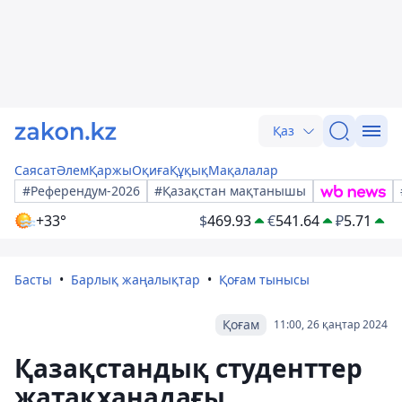
Қаз
Саясат
Әлем
Қаржы
Оқиға
Құқық
Мақалалар
#Референдум-2026
#Қазақстан мақтанышы
+33°
$
469.93
€
541.64
₽
5.71
Басты
Барлық жаңалықтар
Қоғам тынысы
Қоғам
11:00, 26 қаңтар 2024
Қазақстандық студенттер
жатақханадағы