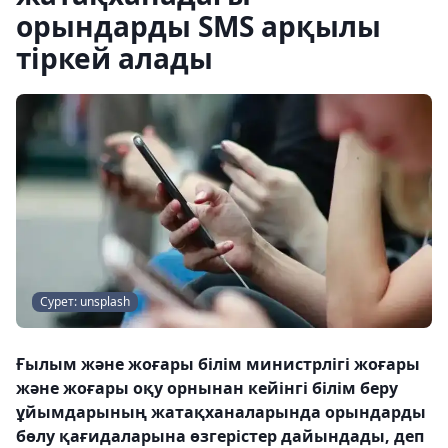
орындарды SMS арқылы
тіркей алады
Сурет: unsplash
Ғылым және жоғары білім министрлігі жоғары
және жоғары оқу орнынан кейінгі білім беру
ұйымдарының жатақханаларында орындарды
бөлу қағидаларына өзгерістер дайындады, деп