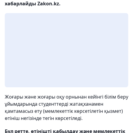
хабарлайды Zakon.kz.
Жоғары және жоғары оқу орнынан кейінгі білім беру
ұйымдарында студенттерді жатақханамен
қамтамасыз ету (мемлекеттік көрсетілетін қызмет)
өтініш негізінде тегін көрсетіледі.
Бұл ретте, өтінішті қабылдау және мемлекеттік