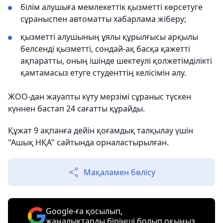
білім алушыға мемлекеттік қызметті көрсетуге
сұраныспен автоматты хабарлама жіберу;
қызметті алушының ұялы құрылғысы арқылы
белсенді қызметті, сондай-ақ басқа қажетті
ақпаратты, оның ішінде шектеулі қолжетімділікті
қамтамасыз етуге студенттің келісімін алу.
ЖОО-дан жауапты күту мерзімі сұраныс түскен
күннен бастап 24 сағатты құрайды.
Құжат 9 ақпанға дейін қоғамдық талқылау үшін
"Ашық НҚА" сайтында орналастырылған.
Мақаламен бөлісу
Google-ға қосылып,
жаңалықтарды бірінші болып оқыңыз