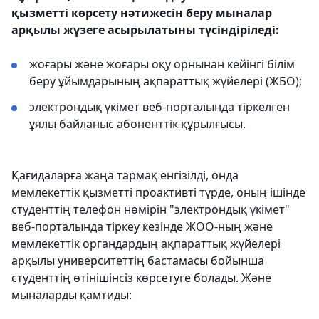
қызметті көрсету нәтижесін беру мыналар
арқылы жүзеге асырылатыны түсіндіріледі:
жоғары және жоғары оқу орнынан кейінгі білім
беру ұйымдарының ақпараттық жүйелері (ЖБО);
электрондық үкімет веб-порталында тіркелген
ұялы байланыс абоненттік құрылғысы.
Қағидаларға жаңа тармақ енгізілді, онда
мемлекеттік қызметті проактивті түрде, оның ішінде
студенттің телефон нөмірін "электрондық үкімет"
веб-порталында тіркеу кезінде ЖОО-ның және
мемлекеттік органдардың ақпараттық жүйелері
арқылы университеттің бастамасы бойынша
студенттің өтінішінсіз көрсетуге болады. Және
мыналарды қамтиды: