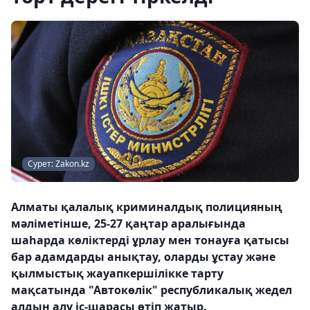
Сурет: Zakon.kz
Алматы қалалық криминалдық полицияның
мәліметінше, 25-27 қаңтар аралығында
шаһарда көліктерді ұрлау мен тонауға қатысы
бар адамдарды анықтау, оларды ұстау және
қылмыстық жауапкершілікке тарту
мақсатында "Автокөлік" республикалық жедел
алдын алу іс-шарасы өтіп жатыр.