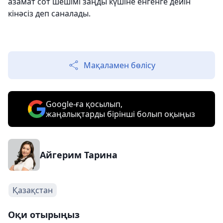
азамат сот шешімі заңды күшіне енгенге дейін
кінәсіз деп саналады.
Мақаламен бөлісу
Google-ға қосылып,
жаңалықтарды бірінші болып оқыңыз
Айгерим Тарина
Қазақстан
Оқи отырыңыз