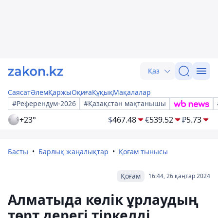
Қаз
Саясат
Әлем
Қаржы
Оқиға
Құқық
Мақалалар
#Референдум-2026
#Қазақстан мақтанышы
+23°
$
467.48
€
539.52
₽
5.73
Басты
Барлық жаңалықтар
Қоғам тынысы
Қоғам
16:44, 26 қаңтар 2024
Алматыда көлік ұрлаудың
төрт дерегі тіркелді