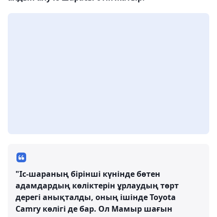
"Іс-шараның бірінші күнінде бөтен
адамдардың көліктерін ұрлаудың төрт
дерегі анықталды, оның ішінде Toyota
Camry көлігі де бар. Ол Мамыр шағын