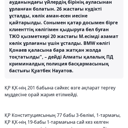
ауданындағы үйлердің бірінің ауласынан
ұрланған болатын. 26 жастағы күдікті
ұсталды, көлік аман-есен иесіне
қайтарылды. Сонымен қатар досымен бірге
клиенттің көлігімен қыдыруға бел буған
ТЖО қызметкері 20 жастағы М.есімді азамат
көлік ұрлағаны үшін ұсталды. BMW көлігі
Қонаев қаласына бара жатқан жолда
тоқтатылды", – дейді Алматы қалалық ПД
криминалдық полиция басқармасының
бастығы Қуатбек Науатов.
ҚР ҚК-нің 201 бабына сәйкес өзге ақпарат тергеу
мүддесіне орай жария етілмейді.
ҚР Конституциясының 77 бабы 3-бөлімі, 1-тармағы,
ҚР ҚК-нің 19-бабы 1-тармағына сай кез келген