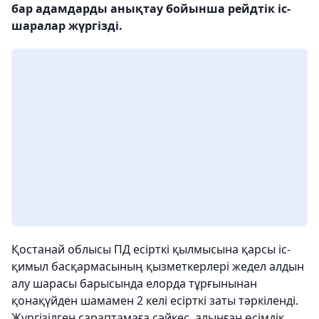
бар адамдарды анықтау бойынша рейдтік іс-
шаралар жүргізді.
Қостанай облысы ПД есірткі қылмысына қарсы іс-
қимыл басқармасының қызметкерлері жедел алдын
алу шарасы барысында елорда тұрғынынан
қонақүйден шамамен 2 келі есірткі заты тәркіленді.
Жүргізілген сараптамаға сәйкес, алынған өсімдік