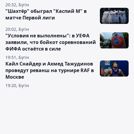
20:32, Бүгін
"Шахтёр" обыграл "Каспий М" в
матче Первой лиги
20:02, Бүгін
"Условия не выполнены": в УЕФА
заявили, что бойкот соревнований
ФИФА остаётся в силе
19:51, Бүгін
Кайл Снайдер и Ахмед Тажудинов
проведут реванш на турнире RAF в
Москве
19:20, Бүгін