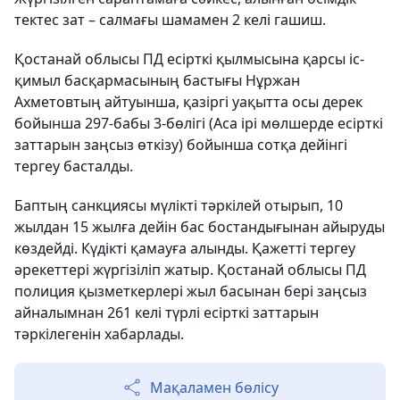
тектес зат – салмағы шамамен 2 келі гашиш.
Қостанай облысы ПД есірткі қылмысына қарсы іс-
қимыл басқармасының бастығы Нұржан
Ахметовтың айтуынша, қазіргі уақытта осы дерек
бойынша 297-бабы 3-бөлігі (Аса ірі мөлшерде есірткі
заттарын заңсыз өткізу) бойынша сотқа дейінгі
тергеу басталды.
Баптың санкциясы мүлікті тәркілей отырып, 10
жылдан 15 жылға дейін бас бостандығынан айыруды
көздейді. Күдікті қамауға алынды. Қажетті тергеу
әрекеттері жүргізіліп жатыр. Қостанай облысы ПД
полиция қызметкерлері жыл басынан бері заңсыз
айналымнан 261 келі түрлі есірткі заттарын
тәркілегенін хабарлады.
Мақаламен бөлісу