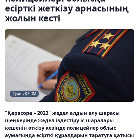
есірткі жеткізу арнасының
жолын кесті
Сурет: ҚР ІІМ
"Қарасора – 2023" жедел алдын алу шарасы
шеңберінде жедел-іздестіру іс-шаралары
кешенін өткізу кезінде полицейлер облыс
аумағында есірткі құралдарын таратуға қатысы