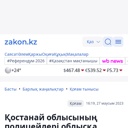
Қаз
Саясат
Әлем
Қаржы
Оқиға
Құқық
Мақалалар
#Референдум-2026
#Қазақстан мақтанышы
+24°
$
467.48
€
539.52
₽
5.73
Басты
Барлық жаңалықтар
Қоғам тынысы
Қоғам
16:19, 27 маусым 2023
Қостанай облысының
полицейлері облысқа