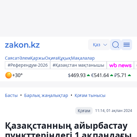
Қаз
Саясат
Әлем
Қаржы
Оқиға
Құқық
Мақалалар
#Референдум-2026
#Қазақстан мақтанышы
+30°
$
469.93
€
541.64
₽
5.71
Басты
Барлық жаңалықтар
Қоғам тынысы
Қоғам
11:14, 01 ақпан 2024
Қазақстанның айырбастау
пункттеріндегі 1 ақпандағы