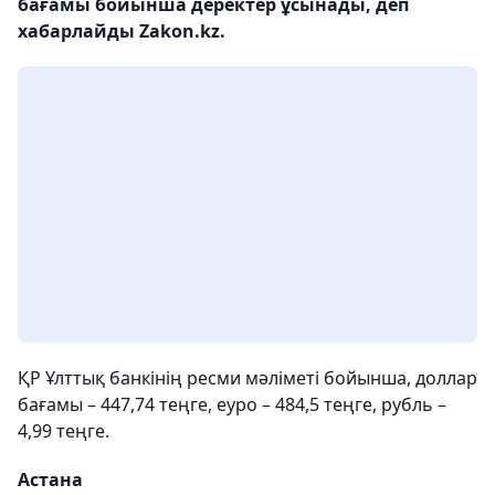
бағамы бойынша деректер ұсынады, деп
хабарлайды Zakon.kz.
ҚР Ұлттық банкінің ресми мәліметі бойынша, доллар
бағамы – 447,74 теңге, еуро – 484,5 теңге, рубль –
4,99 теңге.
Астана