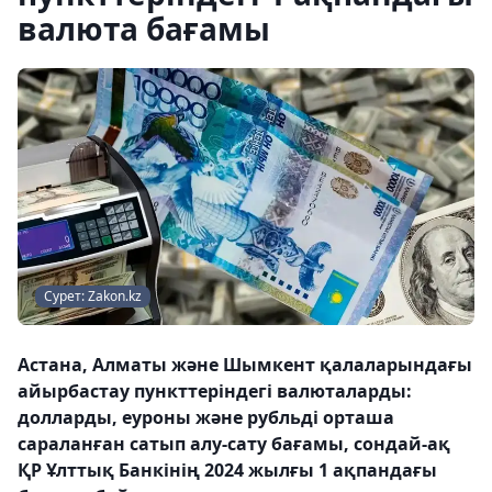
валюта бағамы
Сурет: Zakon.kz
Астана, Алматы және Шымкент қалаларындағы
айырбастау пункттеріндегі валюталарды:
долларды, еуроны және рубльді орташа
сараланған сатып алу-сату бағамы, сондай-ақ
ҚР Ұлттық Банкінің 2024 жылғы 1 ақпандағы