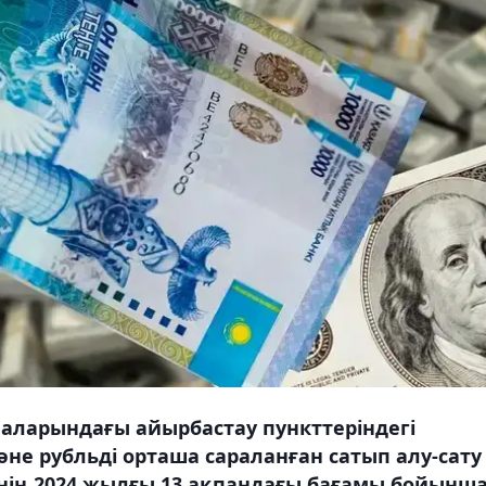
аларындағы айырбастау пункттеріндегі
не рубльді орташа сараланған сатып алу-сату
інің 2024 жылғы 13 ақпандағы бағамы бойынш