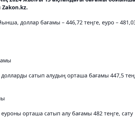
Zakon.kz.
йынша, доллар бағамы – 446,72 теңге, еуро – 481,0
ғамы
долларды сатып алудың орташа бағамы 447,5 тең
мы
еуроны орташа сатып алу бағамы 482 теңге, сату