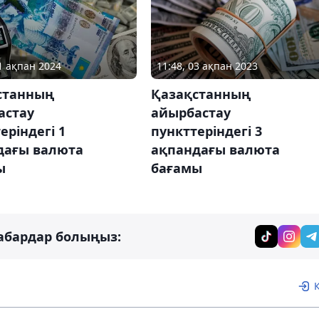
01 ақпан 2024
11:48, 03 ақпан 2023
станның
Қазақстанның
астау
айырбастау
еріндегі 1
пункттеріндегі 3
дағы валюта
ақпандағы валюта
ы
бағамы
абардар болыңыз: