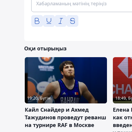
Оқи отырыңыз
19:20, Бүгін
18:49, Б
Кайл Снайдер и Ахмед
Елена 
Тажудинов проведут реванш
как от
на турнире RAF в Москве
введен