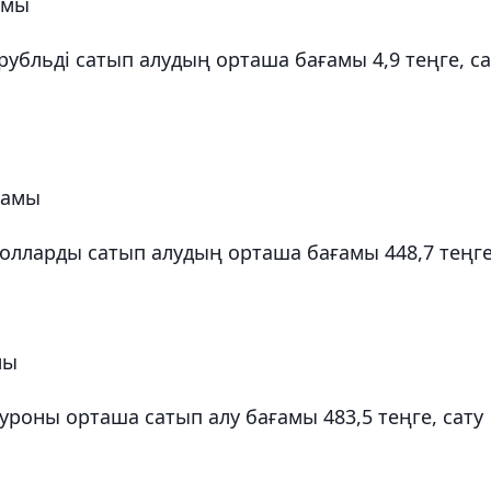
амы
рубльді сатып алудың орташа бағамы 4,9 теңге, са
ғамы
лларды сатып алудың орташа бағамы 448,7 теңге
мы
роны орташа сатып алу бағамы 483,5 теңге, сату