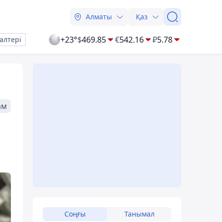
Алматы
Қаз
+23°
$
469.85
€
542.16
₽
5.78
алтері
ам
Соңғы
Танымал