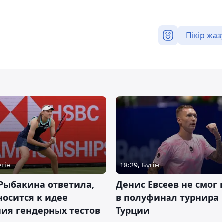
Пікір жаз
үгін
18:29, Бүгін
Рыбакина ответила,
Денис Евсеев не смог
носится к идее
в полуфинал турнира 
ия гендерных тестов
Турции