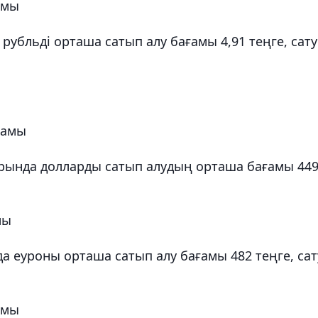
амы
рубльді орташа сатып алу бағамы 4,91 теңге, сату
ғамы
ында долларды сатып алудың орташа бағамы 44
мы
 еуроны орташа сатып алу бағамы 482 теңге, сат
амы