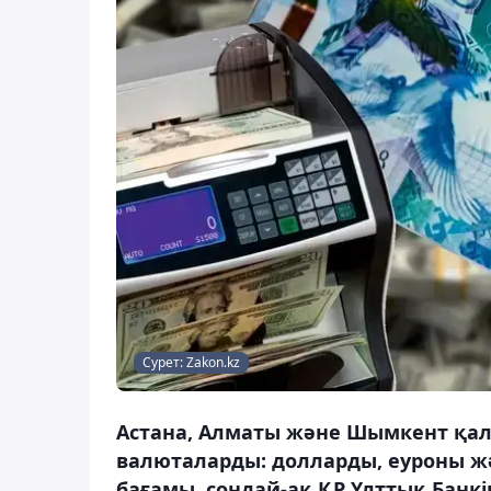
Сурет: Zakon.kz
Астана, Алматы және Шымкент қал
валюталарды: долларды, еуроны жә
бағамы, сондай-ақ ҚР Ұлттық Банк