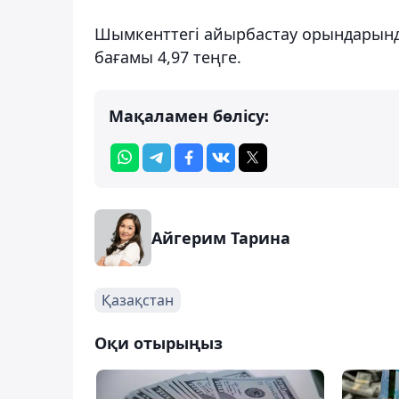
Шымкенттегі айырбастау орындарында 
бағамы 4,97 теңге.
Мақаламен бөлісу:
Айгерим Тарина
Қазақстан
Оқи отырыңыз