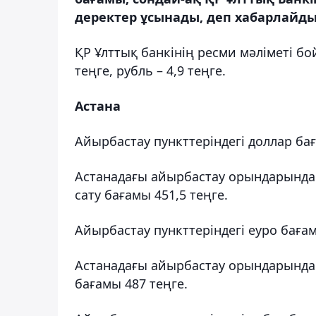
деректер ұсынады, деп хабарлайды 
ҚР Ұлттық банкінің ресми мәліметі бо
теңге, рубль – 4,9 теңге.
Астана
Айырбастау пункттеріндегі доллар ба
Астанадағы айырбастау орындарында 
сату бағамы 451,5 теңге.
Айырбастау пункттеріндегі еуро баға
Астанадағы айырбастау орындарында 
бағамы 487 теңге.