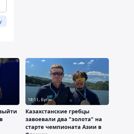
у
18:11, Бүгін
 выйти
Казахстанские гребцы
в
завоевали два "золота" на
старте чемпионата Азии в