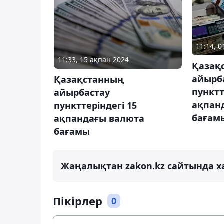
11:14, 
11:33, 15 ақпан 2024
Қазақ
айырб
Қазақстанның
пунктт
айырбастау
ақпан
пункттеріндегі 15
бағам
ақпандағы валюта
бағамы
Жаңалықтан zakon.kz сайтында х
Пікірлер
0