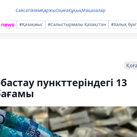
Саясат
Әлем
Қаржы
Оқиға
Құқық
Мақалалар
#Қазақмыс
#Салыстырмалы Қазақстан
#Халық бухг
Қоғ
астау пункттеріндегі 13
бағамы