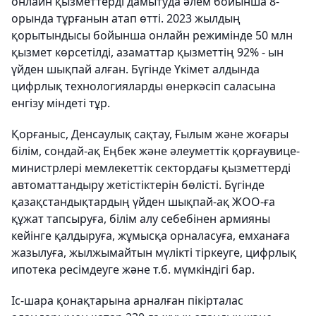
онлайн қызметтерді дамытуда әлем бойынша 8-
орында тұрғанын атап өтті. 2023 жылдың
қорытындысы бойынша онлайн режимінде 50 млн
қызмет көрсетілді, азаматтар қызметтің 92% - ын
үйден шықпай алған. Бүгінде Үкімет алдында
цифрлық технологияларды өнеркәсіп саласына
енгізу міндеті тұр.
Қорғаныс, Денсаулық сақтау, Ғылым және жоғары
білім, сондай-ақ Еңбек және әлеуметтік қорғаувице-
министрлері мемлекеттік сектордағы қызметтерді
автоматтандыру жетістіктерін бөлісті. Бүгінде
қазақстандықтардың үйден шықпай-ақ ЖОО-ға
құжат тапсыруға, білім алу себебінен армияны
кейінге қалдыруға, жұмысқа орналасуға, емханаға
жазылуға, жылжымайтын мүлікті тіркеуге, цифрлық
ипотека ресімдеуге және т.б. мүмкіндігі бар.
Іс-шара қонақтарына арналған пікірталас