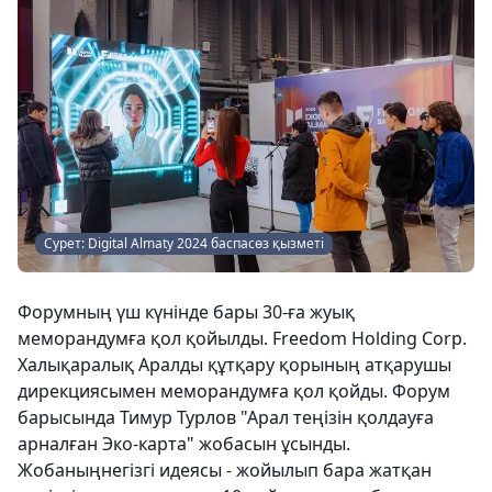
Сурет: Digital Almaty 2024 баспасөз қызметі
Форумның үш күнінде бары 30-ға жуық
меморандумға қол қойылды. Freedom Holding Corp.
Халықаралық Аралды құтқару қорының атқарушы
дирекциясымен меморандумға қол қойды. Форум
барысында Тимур Турлов "Арал теңізін қолдауға
арналған Эко-карта" жобасын ұсынды.
Жобаныңнегізгі идеясы - жойылып бара жатқан