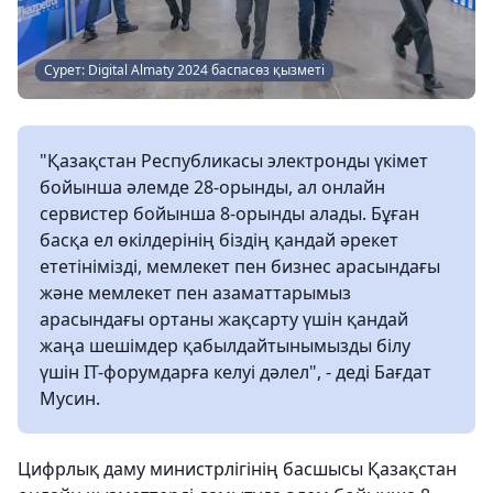
Сурет: Digital Almaty 2024 баспасөз қызметі
"Қазақстан Республикасы электронды үкімет
бойынша әлемде 28-орынды, ал онлайн
сервистер бойынша 8-орынды алады. Бұған
басқа ел өкілдерінің біздің қандай әрекет
ететінімізді, мемлекет пен бизнес арасындағы
және мемлекет пен азаматтарымыз
арасындағы ортаны жақсарту үшін қандай
жаңа шешімдер қабылдайтынымызды білу
үшін IT-форумдарға келуі дәлел", - деді Бағдат
Мусин.
Цифрлық даму министрлігінің басшысы Қазақстан