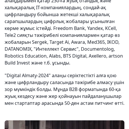
алаңдарымен қатар 230-ға жуық отандық және
халықаралық IT-компаниялардың, сондай-ақ
цифрландыру бойынша жетекші халықаралық
сарапшылардың цифрлық жобалары ұсынылған
көрме жұмыс істейді. Freedom Bank, Yandex, KCell,
Tele2 сияқты тәжірибелі компаниялармен қатар өз
жобаларын Sergek, Target Ai, Awara, Med365, IKOD,
DATANOMIX, "Интеллект Сервис", Documentolog,
Robotics Education, Alabs, BTS Digital, Axellero, artson
Build Invest және т.б. ұсынды.
"Digital Almaty-2024" алаңы серіктестікті алға қою
және цифрландыру саласында тәжірибе алмасу үшін
зор мүмкіндік болды. Мұнда B2B форматында 60-қа
жуық кездесу және жер қойнауын пайдаланушылар
мен стартаптар арасында 50-ден астам питчинг өтті.