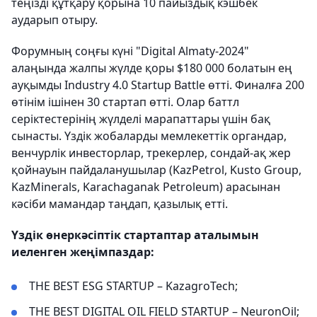
теңізді құтқару қорына 10 пайыздық кэшбек
аударып отыру.
Форумның соңғы күні "Digital Almaty-2024"
алаңында жалпы жүлде қоры $180 000 болатын ең
ауқымды Industry 4.0 Startup Battle өтті. Финалға 200
өтінім ішінен 30 стартап өтті. Олар баттл
серіктестерінің жүлделі марапаттары үшін бақ
сынасты. Үздік жобаларды мемлекеттік органдар,
венчурлік инвесторлар, трекерлер, сондай-ақ жер
қойнауын пайдаланушылар (KazPetrol, Kusto Group,
KazMinerals, Karachaganak Petroleum) арасынан
кәсіби мамандар таңдап, қазылық етті.
Үздік өнеркәсіптік стартаптар аталымын
иеленген жеңімпаздар:
THE BEST ESG STARTUP – KazagroTech;
THE BEST DIGITAL OIL FIELD STARTUP – NeuronOil;