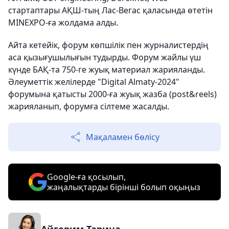
стартаптары АҚШ-тың Лас-Вегас қаласында өтетін
MINEXPO-ға жолдама алды.
Айта кетейік, форум көпшілік пен журналистердің
аса қызығушылығын тудырды. Форум жайлы үш
күнде БАҚ-та 750-ге жуық материал жарияланды.
Әлеуметтік желілерде "Digital Almaty-2024"
форумына қатысты 2000-ға жуық жазба (post&reels)
жарияланып, форумға сілтеме жасалды.
Мақаламен бөлісу
Google-ға қосылып,
жаңалықтарды бірінші болып оқыңыз
Айгерим Тарина