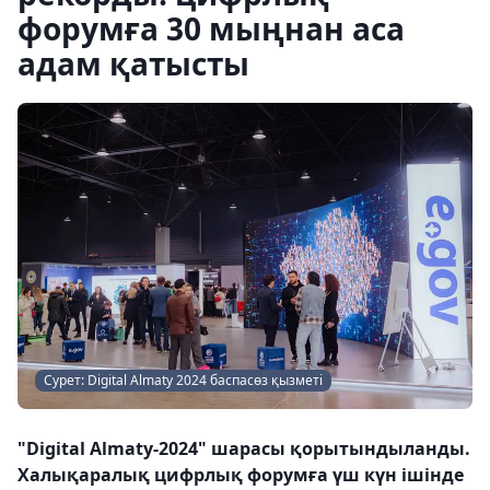
форумға 30 мыңнан аса
адам қатысты
Сурет: Digital Almaty 2024 баспасөз қызметі
"Digital Almaty-2024" шарасы қорытындыланды.
Халықаралық цифрлық форумға үш күн ішінде