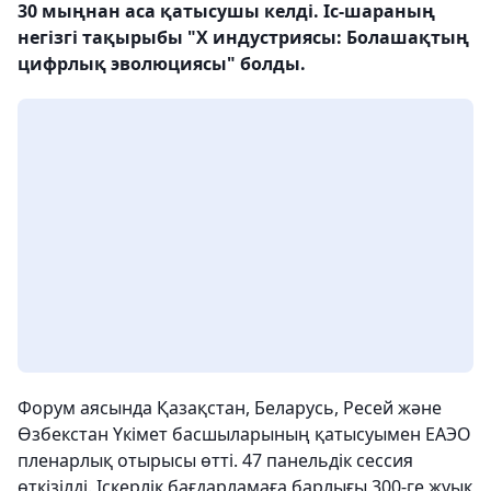
30 мыңнан аса қатысушы келді. Іс-шараның
негізгі тақырыбы "Х индустриясы: Болашақтың
цифрлық эволюциясы" болды.
Форум аясында Қазақстан, Беларусь, Ресей және
Өзбекстан Үкімет басшыларының қатысуымен ЕАЭО
пленарлық отырысы өтті. 47 панельдік сессия
өткізілді. Іскерлік бағдарламаға барлығы 300-ге жуық