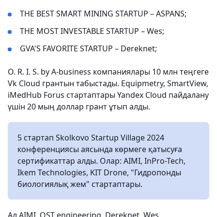
THE BEST SMART MINING STARTUP – ASPANS;
THE MOST INVESTABLE STARTUP – Wes;
GVA'S FAVORITE STARTUP – Dereknet;
O. R. I. S. by A-business компаниялары 10 млн теңгеге
Vk Cloud грантын табыстады. Equipmetry, SmartView,
iMedHub Forus стартаптары Yandex Cloud пайдалану
үшін 20 мың доллар грант ұтып алды.
5 стартап Skolkovo Startup Village 2024
конференциясы аясында көрмеге қатысуға
сертификаттар алды. Олар: AIMI, InPro-Tech,
Ikem Technologies, KIT Drone, "Гидропонды
биологиялық жем" стартаптары.
Ал AIMI, OST engineering, Dereknet, Wes