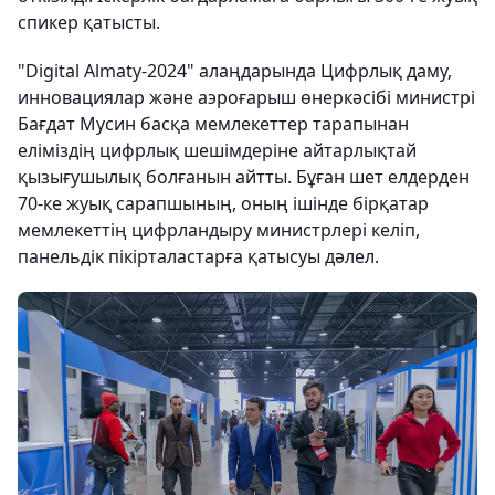
спикер қатысты.
"Digital Almaty-2024" алаңдарында Цифрлық даму,
инновациялар және аэроғарыш өнеркәсібі министрі
Бағдат Мусин басқа мемлекеттер тарапынан
еліміздің цифрлық шешімдеріне айтарлықтай
қызығушылық болғанын айтты. Бұған шет елдерден
70-ке жуық сарапшының, оның ішінде бірқатар
мемлекеттің цифрландыру министрлері келіп,
панельдік пікірталастарға қатысуы дәлел.