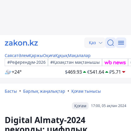
Қаз
Саясат
Әлем
Қаржы
Оқиға
Құқық
Мақалалар
#Референдум-2026
#Қазақстан мақтанышы
+24°
$
469.93
€
541.64
₽
5.71
Басты
Барлық жаңалықтар
Қоғам тынысы
Қоғам
17:00, 05 ақпан 2024
Digital Almaty-2024
рекорды: цифрлық