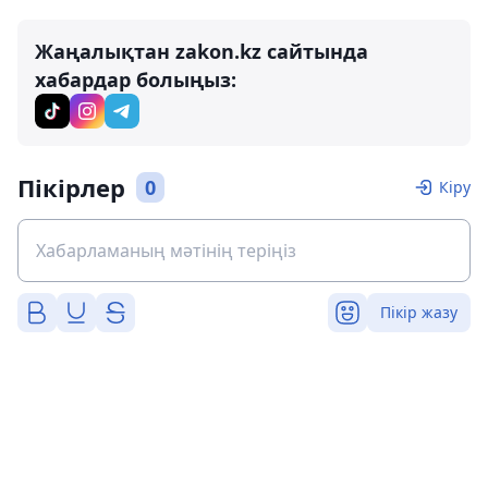
Жаңалықтан zakon.kz сайтында
хабардар болыңыз:
Пікірлер
0
Кіру
Пікір жазу