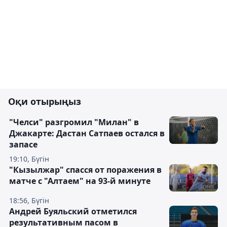
Оқи отырыңыз
"Челси" разгромил "Милан" в
Джакарте: Дастан Сатпаев остался в
запасе
19:10, Бүгін
"Кызылжар" спасся от поражения в
матче с "Алтаем" на 93-й минуте
18:56, Бүгін
Андрей Буяльский отметился
результативным пасом в