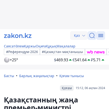
Қаз
Саясат
Әлем
Қаржы
Оқиға
Құқық
Мақалалар
#Референдум-2026
#Қазақстан мақтанышы
+25°
$
469.93
€
541.64
₽
5.71
Басты
Барлық жаңалықтар
Қоғам тынысы
Қоғам
15:12, 06 ақпан 2024
Қазақстанның жаңа
премьер-министрі