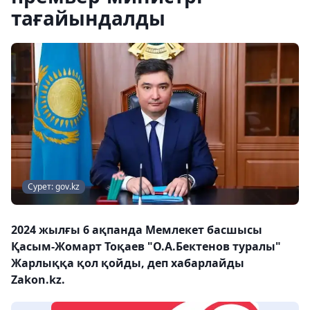
тағайындалды
Сурет: gov.kz
2024 жылғы 6 ақпанда Мемлекет басшысы
Қасым-Жомарт Тоқаев "О.А.Бектенов туралы"
Жарлыққа қол қойды, деп хабарлайды
Zakon.kz.