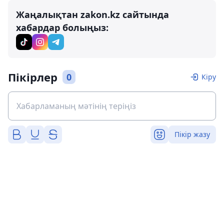
Жаңалықтан zakon.kz сайтында
хабардар болыңыз:
Пікірлер
0
Кіру
Пікір жазу