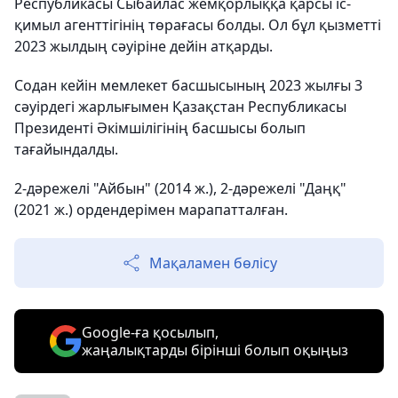
Республикасы Сыбайлас жемқорлыққа қарсы іс-
қимыл агенттігінің төрағасы болды. Ол бұл қызметті
2023 жылдың сәуіріне дейін атқарды.
Содан кейін мемлекет басшысының 2023 жылғы 3
сәуірдегі жарлығымен Қазақстан Республикасы
Президенті Әкімшілігінің басшысы болып
тағайындалды.
2-дәрежелі "Айбын" (2014 ж.), 2-дәрежелі "Даңқ"
(2021 ж.) ордендерімен марапатталған.
Мақаламен бөлісу
Google-ға қосылып,
жаңалықтарды бірінші болып оқыңыз