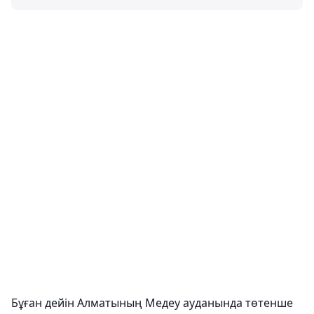
Бұған дейін Алматының Медеу ауданында төтенше