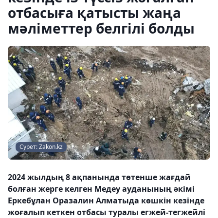
отбасыға қатысты жаңа
мәліметтер белгілі болды
Сурет: Zakon.kz
2024 жылдың 8 ақпанында төтенше жағдай
болған жерге келген Медеу ауданының әкімі
Еркебұлан Оразалин Алматыда көшкін кезінде
жоғалып кеткен отбасы туралы егжей-тегжейлі