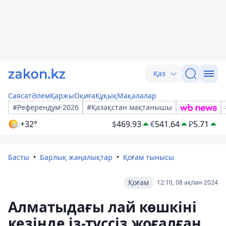
Қаз
Саясат
Әлем
Қаржы
Оқиға
Құқық
Мақалалар
#Референдум-2026
#Қазақстан мақтанышы
+32°
$
469.93
€
541.64
₽
5.71
Басты
Барлық жаңалықтар
Қоғам тынысы
Қоғам
12:10, 08 ақпан 2024
Алматыдағы лай көшкіні
кезінде із-түссіз жоғалған