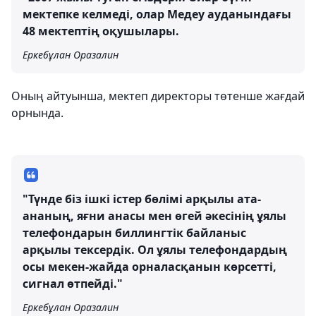
мектепке келмеді, олар Медеу ауданындағы
48 мектептің оқушылары.
Еркебұлан Оразалин
Оның айтуынша, мектеп директоры төтенше жағдай
орнында.
"Түнде біз ішкі істер бөлімі арқылы ата-
ананың, яғни анасы мен өгей әкесінің ұялы
телефондарын биллингтік байланыс
арқылы тексердік. Ол ұялы телефондардың
осы мекен-жайда орналасқанын көрсетті,
сигнал өтпейді."
Еркебұлан Оразалин