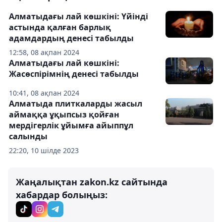
Алматыдағы лай көшкіні: Үйінді
астында қалған барлық
адамдардың денесі табылды
12:58, 08 ақпан 2024
Алматыдағы лай көшкіні:
Жасөспірімнің денесі табылды
10:41, 08 ақпан 2024
Алматыда плиткаларды жасыл
аймаққа ұқыпсыз қойған
мердігерлік ұйымға айыппұл
салынды
22:20, 10 шілде 2023
Жаңалықтан zakon.kz сайтында
хабардар болыңыз: