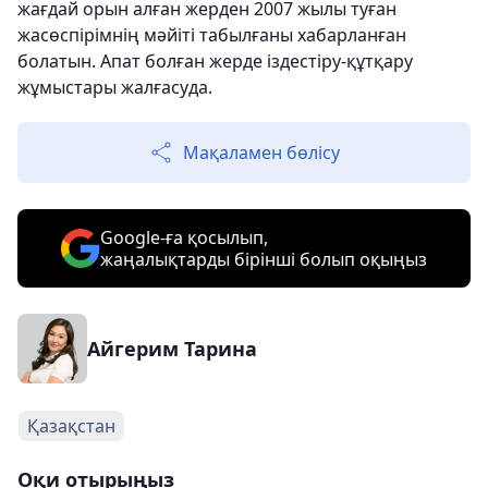
жағдай орын алған жерден 2007 жылы туған
жасөспірімнің мәйіті табылғаны хабарланған
болатын. Апат болған жерде іздестіру-құтқару
жұмыстары жалғасуда.
Мақаламен бөлісу
Google-ға қосылып,
жаңалықтарды бірінші болып оқыңыз
Айгерим Тарина
Қазақстан
Оқи отырыңыз