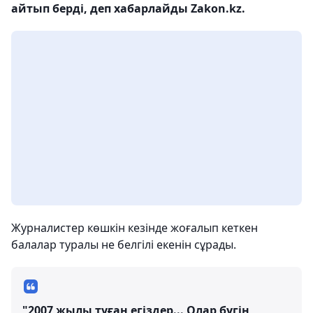
айтып берді, деп хабарлайды Zakon.kz.
Журналистер көшкін кезінде жоғалып кеткен
балалар туралы не белгілі екенін сұрады.
"2007 жылы туған егіздер... Олар бүгін