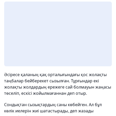
Әсіресе қаланың қақ орталығындағы қос жолақты
таңбалар бейберекет сызылған. Тұрғындар екі
жолақты жолдардың ережеге сай болмауын жаңасы
төселіп, ескісі жойылмағаннан деп отыр.
Сондықтан сызықтардың саны көбейген. Ал бұл
көлік иелерін жиі шатастырады, деп жазады