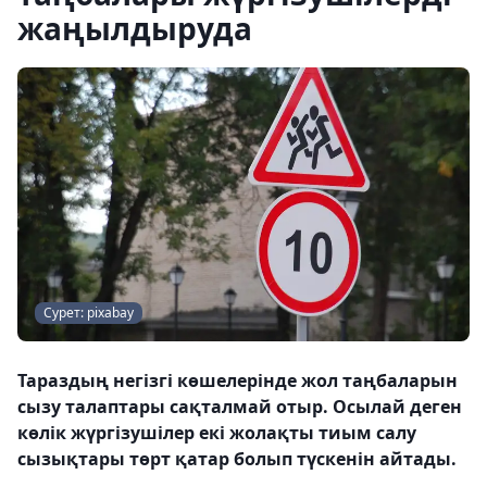
жаңылдыруда
Сурет: pixabay
Тараздың негізгі көшелерінде жол таңбаларын
сызу талаптары сақталмай отыр. Осылай деген
көлік жүргізушілер екі жолақты тиым салу
сызықтары төрт қатар болып түскенін айтады.