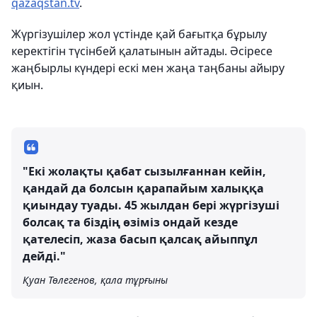
qazaqstan.tv
.
Жүргізушілер жол үстінде қай бағытқа бұрылу
керектігін түсінбей қалатынын айтады. Әсіресе
жаңбырлы күндері ескі мен жаңа таңбаны айыру
қиын.
"Екі жолақты қабат сызылғаннан кейін,
қандай да болсын қарапайым халыққа
қиындау туады. 45 жылдан бері жүргізуші
болсақ та біздің өзіміз ондай кезде
қателесіп, жаза басып қалсақ айыппұл
дейді."
Қуан Төлегенов, қала тұрғыны