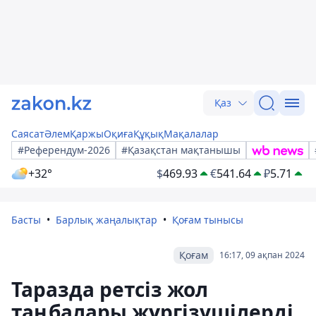
Қаз
Саясат
Әлем
Қаржы
Оқиға
Құқық
Мақалалар
#Референдум-2026
#Қазақстан мақтанышы
+32°
$
469.93
€
541.64
₽
5.71
Басты
Барлық жаңалықтар
Қоғам тынысы
Қоғам
16:17, 09 ақпан 2024
Таразда ретсіз жол
таңбалары жүргізушілерді