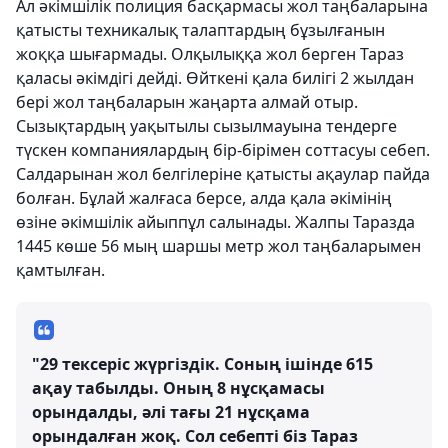
Ал әкімшілік полиция басқармасы жол таңбаларына
қатысты техникалық талаптардың бұзылғанын
жоққа шығармады. Олқылыққа жол берген Тараз
қаласы әкімдігі дейді. Өйткені қала билігі 2 жылдан
бері жол таңбаларын жаңарта алмай отыр.
Сызықтардың уақытылы сызылмауына тендерге
түскен компаниялардың бір-бірімен соттасуы себеп.
Салдарынан жол белгілеріне қатысты ақаулар пайда
болған. Бұлай жалғаса берсе, алда қала әкімінің
өзіне әкімшілік айыппұл салынады. Жалпы Таразда
1445 көше 56 мың шаршы метр жол таңбаларымен
қамтылған.
"29 тексеріс жүргіздік. Соның ішінде 615
ақау табылды. Оның 8 нұсқамасы
орындалды, әлі тағы 21 нұсқама
орындалған жоқ. Сол себепті біз Тараз