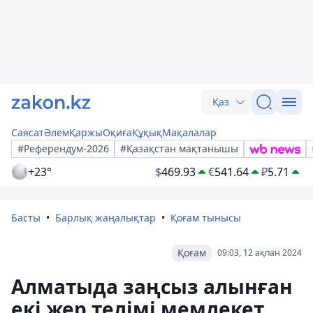
Қаз
Саясат
Әлем
Қаржы
Оқиға
Құқық
Мақалалар
#Референдум-2026
#Қазақстан мақтанышы
+23°
$
469.93
€
541.64
₽
5.71
Басты
Барлық жаңалықтар
Қоғам тынысы
Қоғам
09:03, 12 ақпан 2024
Алматыда заңсыз алынған
екі жер телімі мемлекет