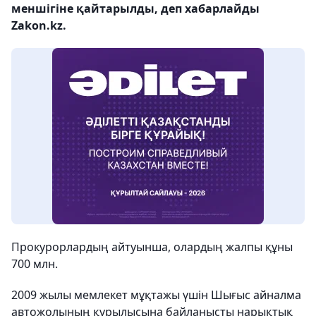
меншігіне қайтарылды, деп хабарлайды
Zakon.kz.
Прокурорлардың айтуынша, олардың жалпы құны
700 млн.
2009 жылы мемлекет мұқтажы үшін Шығыс айналма
автожолының құрылысына байланысты нарықтық