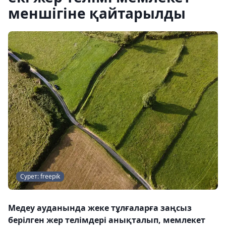
меншігіне қайтарылды
Сурет: freepik
Медеу ауданында жеке тұлғаларға заңсыз
берілген жер телімдері анықталып, мемлекет