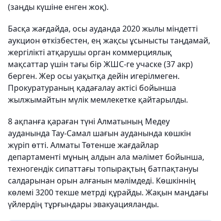
(заңды күшіне енген жоқ).
​Басқа жағдайда, осы ауданда 2020 жылы міндетті
аукцион өткізбестен, ең жақсы ұсынысты таңдамай,
жергілікті атқарушы орган коммерциялық
мақсаттар үшін тағы бір ЖШС-ге учаске (37 акр)
берген. Жер осы уақытқа дейін игерілмеген.
Прокуратураның қадағалау актісі бойынша
жылжымайтын мүлік мемлекетке қайтарылды.
8 ақпанға қараған түні Алматының Медеу
ауданында Тау-Самал шағын ауданында көшкін
жүріп өтті. Алматы Төтенше жағдайлар
департаменті мұның алдын ала мәлімет бойынша,
техногендік сипаттағы топырақтың батпақтануы
салдарынан орын алғанын мәлімдеді. Көшкіннің
көлемі 3200 текше метрді құрайды. Жақын маңдағы
үйлердің тұрғындары эвакуацияланды.