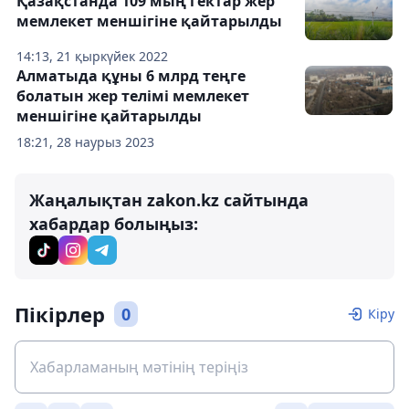
Қазақстанда 109 мың гектар жер
мемлекет меншігіне қайтарылды
14:13, 21 қыркүйек 2022
Алматыда құны 6 млрд теңге
болатын жер телімі мемлекет
меншігіне қайтарылды
18:21, 28 наурыз 2023
Жаңалықтан zakon.kz сайтында
хабардар болыңыз:
Пікірлер
0
Кіру