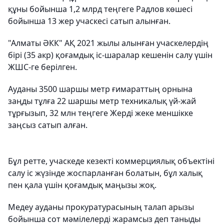
құны бойынша 1,2 млрд теңгеге Радлов көшесі
бойынша 13 жер учаскесі сатып алынған.
"Алматы ӘКК" АҚ 2021 жылы алынған учаскелердің
бірі (35 акр) қоғамдық іс-шаралар кешенін салу үшін
ЖШС-ге берілген.
​Ауданы 3500 шаршы метр ғимараттың орнына
заңды тұлға 22 шаршы метр техникалық үй-жай
тұрғызып, 32 млн теңгеге Жерді жеке меншікке
заңсыз сатып алған.
​Бұл ретте, учаскеде кезекті коммерциялық объектіні
салу іс жүзінде жоспарланған болатын, бұл халық
пен қала үшін қоғамдық маңызы жоқ.
​Медеу ауданы прокуратурасының талап арызы
бойынша сот мәмілелерді жарамсыз деп таныды