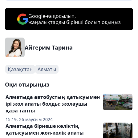
Google-ға қосылып,
жаңалықтарды бірінші болып оқыңыз
Айгерим Тарина
Қазақстан
Алматы
Оқи отырыңыз
Алматыда автобустың қатысуымен
ірі жол апаты болды: жолаушы
қаза тапты
15:19, 26 маусым 2024
Алматыда бірнеше көліктің
қатысуымен жол-көлік апаты