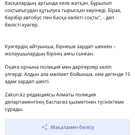
басқалардың артында келе жатқан. Бұрылып
соқтығысудан құтылуға тырысқан көрінеді. Бірақ
бәрібір автобус пен басқа көлікті соқты", - деп
бөлісті куәгер.
Куәгердің айтуынша, бірнеше зардап шеккен –
жолаушылардың бірінің аяғы сынған.
Оқиға орнына полиция мен дәрігерлер келіп
үлгерді. Алдын ала мәлімет бойынша, кем дегенде 15
адам зардап шекті.
Zakon.kz редакциясы Алматы полиция
департаментінің баспасөз қызметінен түсініктеме
сұрады.
Мақаламен бөлісу