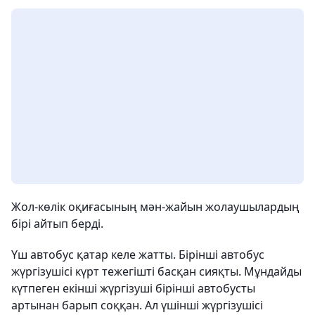
Жол-көлік оқиғасының мән-жайын жолаушылардың
бірі айтып берді.
Үш автобус қатар келе жатты. Бірінші автобус
жүргізушісі күрт тежегішті басқан сияқты. Мұндайды
күтпеген екінші жүргізуші бірінші автобусты
артынан барып соққан. Ал үшінші жүргізушісі