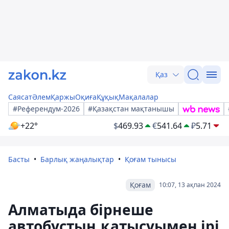
Қаз
Саясат
Әлем
Қаржы
Оқиға
Құқық
Мақалалар
#Референдум-2026
#Қазақстан мақтанышы
+22°
$
469.93
€
541.64
₽
5.71
Басты
Барлық жаңалықтар
Қоғам тынысы
Қоғам
10:07, 13 ақпан 2024
Алматыда бірнеше
автобустың қатысуымен ірі