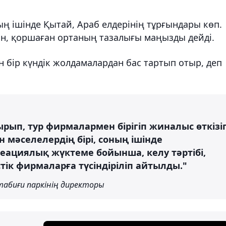
 ішінде Қытай, Араб елдерінің тұрғындары көп.
н, қоршаған ортаның тазалығы маңызды дейді.
н бір күндік жолдамалардан бас тартып отыр, деп
рып, тур фирмалармен бірігіп жиналыс өткізі
 мәселелердің бірі, соның ішінде
еациялық жүктеме бойынша, келу тәртібі,
стік фирмаларға түсіндіріліп айтылды."
табиғи паркінің директоры