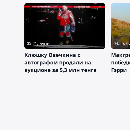
05:21, Бүгін
04:55, 
Клюшку Овечкина с
Макгре
автографом продали на
победи
аукционе за 5,3 млн тенге
Гэрри