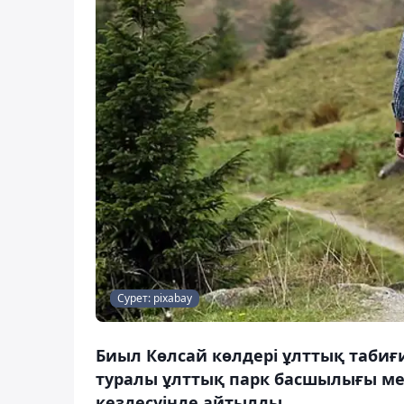
Сурет: pixabay
Биыл Көлсай көлдері ұлттық табиғи
туралы ұлттық парк басшылығы мен
кездесуінде айтылды.