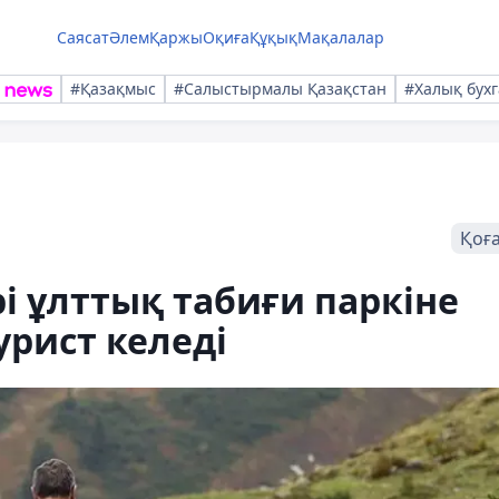
Саясат
Әлем
Қаржы
Оқиға
Құқық
Мақалалар
#Қазақмыс
#Салыстырмалы Қазақстан
#Халық бухг
Қоғ
і ұлттық табиғи паркіне
урист келеді