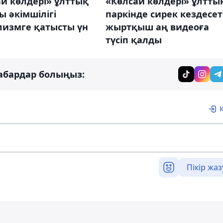
й көлдері» ұлттық
«Көлсай көлдері» ұлтты
ы әкімшілігі
паркінде сирек кездесет
лизмге қатысты үн
жыртқыш аң видеоға
түсіп қалды
абардар болыңыз:
Пікір жаз