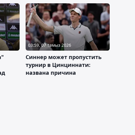
03:59, 07 тамыз 2026
а"
Синнер может пропустить
турнир в Цинциннати:
ад
названа причина