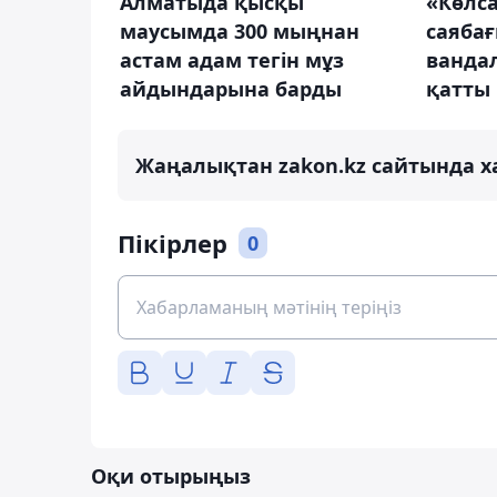
Алматыда қысқы
«Көлса
маусымда 300 мыңнан
саябағ
астам адам тегін мұз
ванда
айдындарына барды
қатты
Жаңалықтан zakon.kz сайтында х
Пікірлер
0
Оқи отырыңыз