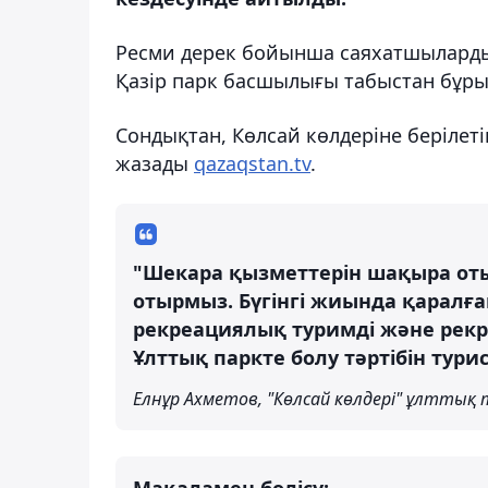
Ресми дерек бойынша саяхатшылардың
Қазір парк басшылығы табыстан бұры
Сондықтан, Көлсай көлдеріне берілеті
жазады
qazaqstan.tv
.
"Шекара қызметтерін шақыра оты
отырмыз. Бүгінгі жиында қаралған
рекреациялық туримді және рекр
Ұлттық паркте болу тәртібін тури
Елнұр Ахметов, "Көлсай көлдері" ұлттық 
Мақаламен бөлісу: