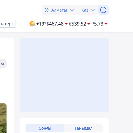
Алматы
Қаз
+19°
$
467.48
€
539.52
₽
5.73
алтері
ам
Соңғы
Танымал