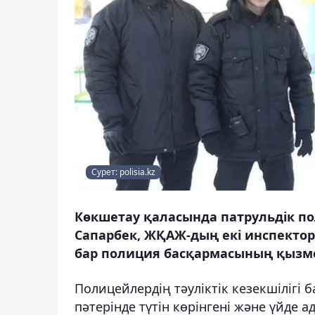
Сурет: polisia.kz
Көкшетау қаласында патрульдік п
Сапарбек, ЖҚАЖ-дың екі инспекто
бар полиция басқармасының қызме
Полицейлердің тәуліктік кезекшілігі 
пәтерінде түтін көрінгені және үйде 