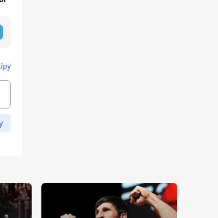
Кіру
у