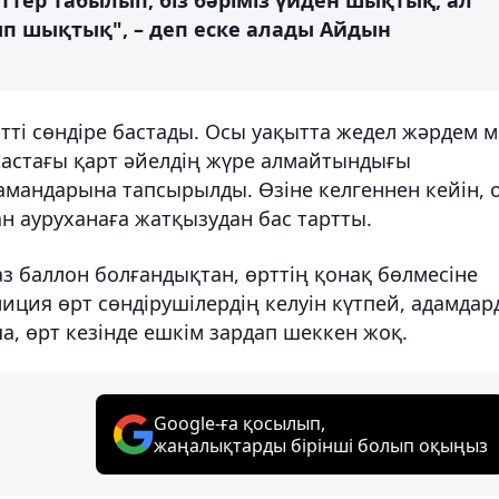
тер табылып, біз бәріміз үйден шықтық, ал
лып шықтық", – деп еске алады Айдын
тті сөндіре бастады. Осы уақытта жедел жәрдем 
 жастағы қарт әйелдің жүре алмайтындығы
амандарына тапсырылды. Өзіне келгеннен кейін, 
н ауруханаға жатқызудан бас тартты.
з баллон болғандықтан, өрттің қонақ бөлмесіне
лиция өрт сөндірушілердің келуін күтпей, адамда
а, өрт кезінде ешкім зардап шеккен жоқ.
Google-ға қосылып,
жаңалықтарды бірінші болып оқыңыз