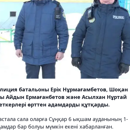
олиция батальоны Ерік Нұрмағамбетов, Шоқан
ры Айдын Ермағанбетов және Асылхан Нұртай
ткерлері өрттен адамдарды құтқарды.
бастала сала оларға Сұңқар 6 ықшам ауданының 1-
адамдар бар болуы мүмкін екені хабарланған.