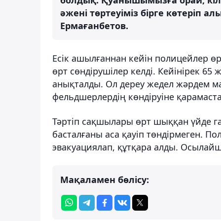
болдық. Қуанышымызға орай, кілт
әжені төртеуіміз бірге көтеріп а
Ермағанбетов.
Есік ашылғаннан кейін полицейлер өр
өрт сөндірушілер келді. Кейінірек 65
анықталды. Ол дереу жедел жәрдем м
фельдшерлердің көндіруіне қарамаста
Тәртіп сақшылары өрт шыққан үйде га
басталғаны аса қауіп төндірмеген. По
эвакуациялап, құтқара алды. Осылайш
Мақаламен бөлісу: