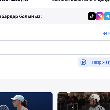
абардар болыңыз:
Пікір жаз