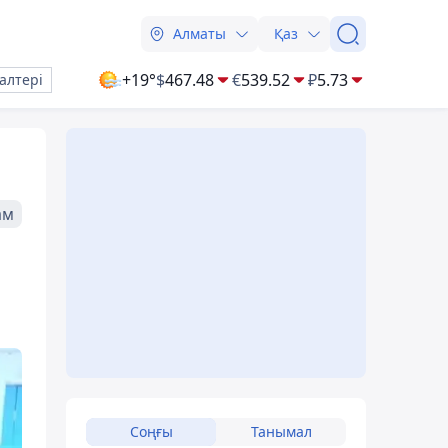
Алматы
Қаз
+19°
$
467.48
€
539.52
₽
5.73
алтері
ам
Соңғы
Танымал