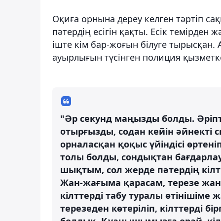
Оқиға орнына дереу келген тәртіп са
пәтердің есігін қақты. Есік темірден
іште кім бар-жоғын білуге тырысқан.
ауырлығын түсінген полиция қызметке
"Әр секунд маңызды болды. Әріпт
отырғызды, содан кейін әйнекті 
орналасқан қоқыс үйіндісі өртеніп 
толы болды, сондықтан бағдарла
шықтым, сол жерде пәтердің кілт
Жан-жағыма қарасам, терезе жан
кілттерді табу туралы өтінішіме ж
терезеден көтеріліп, кілттерді бі