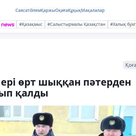
Саясат
Әлем
Қаржы
Оқиға
Құқық
Мақалалар
#Қазақмыс
#Салыстырмалы Қазақстан
#Халық бухг
Қоғ
ері өрт шыққан пәтерден
ып қалды