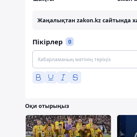
Жаңалықтан zakon.kz сайтында х
Пікірлер
0
Оқи отырыңыз