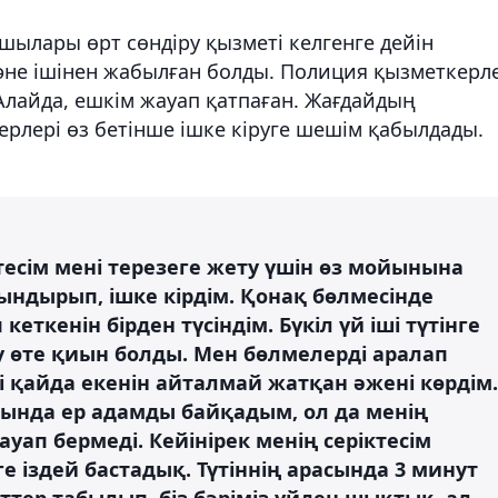
қшылары өрт сөндіру қызметі келгенге дейін
 және ішінен жабылған болды. Полиция қызметкерл
 Алайда, ешкім жауап қатпаған. Жағдайдың
рлері өз бетінше ішке кіруге шешім қабылдады.
есім мені терезеге жету үшін өз мойынына
сындырып, ішке кірдім. Қонақ бөлмесінде
кеткенін бірден түсіндім. Бүкіл үй іші түтінге
у өте қиын болды. Мен бөлмелерді аралап
і қайда екенін айталмай жатқан әжені көрдім.
ында ер адамды байқадым, ол да менің
ауап бермеді. Кейінірек менің серіктесім
рге іздей бастадық. Түтіннің арасында 3 минут