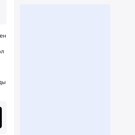
мен
ол
рды