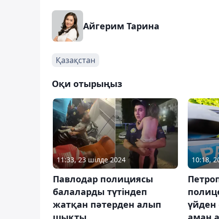
Айгерим Тарина
Қазақстан
Оқи отырыңыз
11:33, 23 шілде 2024
10:18, 
Павлодар полициясы
Петро
балаларды түтіндеп
полиц
жатқан пәтерден алып
үйден 
шықты
аман 