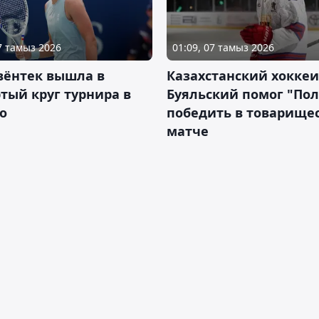
07 тамыз 2026
01:09, 07 тамыз 2026
вёнтек вышла в
Казахстанский хоккеи
тый круг турнира в
Буяльский помог "По
о
победить в товарище
матче