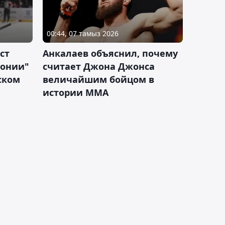
00:44, 07 тамыз 2026
ст
Анкалаев объяснил, почему
лонии"
считает Джона Джонса
ском
величайшим бойцом в
истории ММА