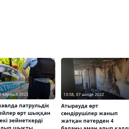
20 қараша 2023
13:58, 07 шілде 2022
павлда патрульдік
Атырауда өрт
ейлер өрт шыққан
сөндірушілер жанып
екі зейнеткерді
жатқан пәтерден 4
алып шықты
баланы аман алып қал