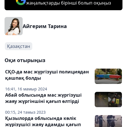
жаңалықтарды бірінші болып оқыңыз
Айгерим Тарина
Қазақстан
Оқи отырыңыз
СҚО-да мас жүргізуші полициядан
қашпақ болды
16:41, 16 мамыр 2024
Абай облысында мас жүргізуші
жаяу жүргіншіні қағып өлтірді
00:15, 24 тамыз 2023
Қызылорда облысында көлік
жүрізушісі жаяу адамды қағып