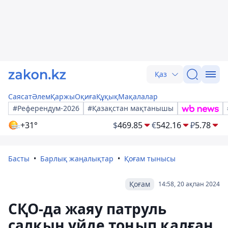
Қаз
Саясат
Әлем
Қаржы
Оқиға
Құқық
Мақалалар
#Референдум-2026
#Қазақстан мақтанышы
+31°
$
469.85
€
542.16
₽
5.78
Басты
Барлық жаңалықтар
Қоғам тынысы
Қоғам
14:58, 20 ақпан 2024
СҚО-да жаяу патруль
салқын үйде тоңып қалған