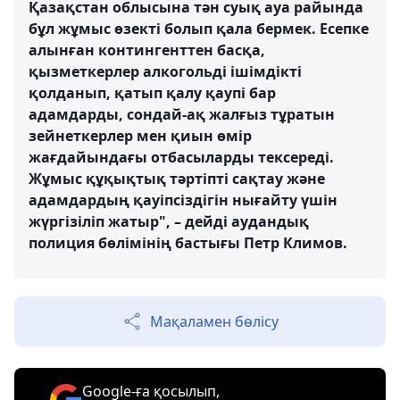
Қазақстан облысына тән суық ауа райында
бұл жұмыс өзекті болып қала бермек. Есепке
алынған контингенттен басқа,
қызметкерлер алкогольді ішімдікті
қолданып, қатып қалу қаупі бар
адамдарды, сондай-ақ жалғыз тұратын
зейнеткерлер мен қиын өмір
жағдайындағы отбасыларды тексереді.
Жұмыс құқықтық тәртіпті сақтау және
адамдардың қауіпсіздігін нығайту үшін
жүргізіліп жатыр", – дейді аудандық
полиция бөлімінің бастығы Петр Климов.
Мақаламен бөлісу
Google-ға қосылып,