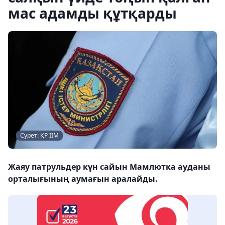
мас адамды құтқарды
Сурет: ҚР ІІМ
Жаяу патрульдер күн сайын Мамлютка ауданы
орталығының аумағын аралайды.