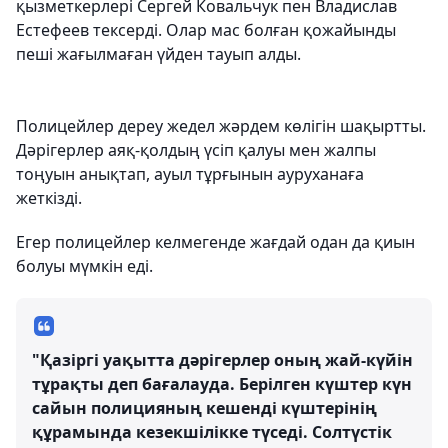
қызметкерлері Сергей Ковальчук пен Владислав
Естефеев тексерді. Олар мас болған қожайынды
пеші жағылмаған үйден тауып алды.
Полицейлер дереу жедел жәрдем көлігін шақыртты.
Дәрігерлер аяқ-қолдың үсіп қалуы мен жалпы
тоңуын анықтап, ауыл тұрғынын ауруханаға
жеткізді.
Егер полицейлер келмегенде жағдай одан да қиын
болуы мүмкін еді.
"Қазіргі уақытта дәрігерлер оның жай-күйін
тұрақты деп бағалауда. Берілген күштер күн
сайын полицияның кешенді күштерінің
құрамында кезекшілікке түседі. Солтүстік