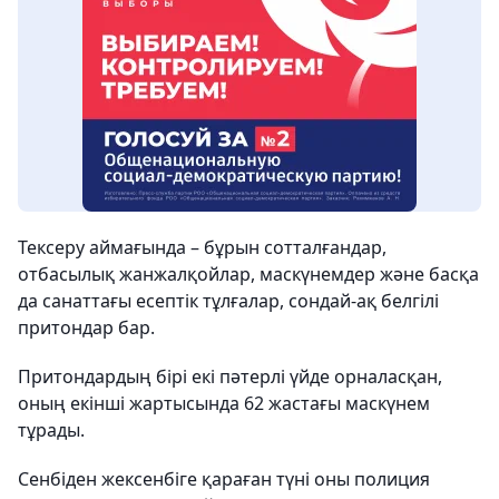
Тексеру аймағында – бұрын сотталғандар,
отбасылық жанжалқойлар, маскүнемдер және басқа
да санаттағы есептік тұлғалар, сондай-ақ белгілі
притондар бар.
Притондардың бірі екі пәтерлі үйде орналасқан,
оның екінші жартысында 62 жастағы маскүнем
тұрады.
Сенбіден жексенбіге қараған түні оны полиция