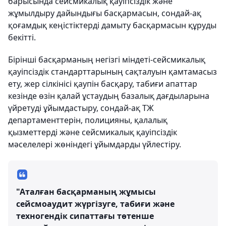
барысында сейсмикалық қауіпсіздік және
жұмылдыру дайындығы басқармасын, сондай-ақ
қоғамдық кеңістіктерді дамыту басқармасын құруды
бекітті.
Бірінші басқарманың негізгі міндеті-сейсмикалық
қауіпсіздік стандарттарының сақталуын қамтамасыз
ету, жер сілкінісі қаупін басқару, табиғи апаттар
кезінде өзін қалай ұстаудың базалық дағдыларына
үйретуді ұйымдастыру, сондай-ақ ТЖ
департаменттерін, полицияны, қалалық
қызметтерді және сейсмикалық қауіпсіздік
мәселелері жөніндегі ұйымдарды үйлестіру.
"Аталған басқарманың жұмысы
сейсмоаудит жүргізуге, табиғи және
техногендік сипаттағы төтенше