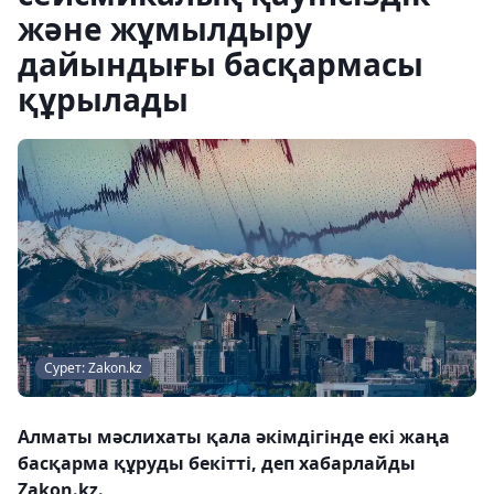
және жұмылдыру
дайындығы басқармасы
құрылады
Сурет: Zakon.kz
Алматы мәслихаты қала әкімдігінде екі жаңа
басқарма құруды бекітті, деп хабарлайды
Zakon.kz.