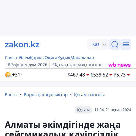
Қаз
Саясат
Әлем
Қаржы
Оқиға
Құқық
Мақалалар
#Референдум-2026
#Қазақстан мақтанышы
+31°
$
467.48
€
539.52
₽
5.73
Басты
Барлық жаңалықтар
Қоғам тынысы
Қоғам
11:04, 21 ақпан 2024
Алматы әкімдігінде жаңа
сейсмикалық қауіпсіздік