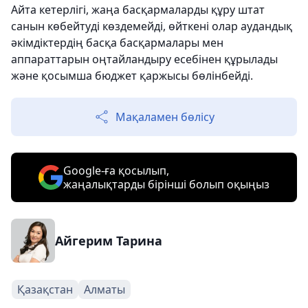
Айта кетерлігі, жаңа басқармаларды құру штат
санын көбейтуді көздемейді, өйткені олар аудандық
әкімдіктердің басқа басқармалары мен
аппараттарын оңтайландыру есебінен құрылады
және қосымша бюджет қаржысы бөлінбейді.
Мақаламен бөлісу
Google-ға қосылып,
жаңалықтарды бірінші болып оқыңыз
Айгерим Тарина
Қазақстан
Алматы