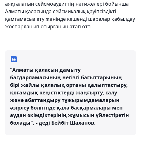
аяқталатын сейсмоаудиттің нәтижелері бойынша
Алматы қаласында сейсмикалық қауіпсіздікті
қамтамасыз ету жөнінде кешенді шаралар қабылдау
жоспарланып отырғанын атап өтті.
"Алматы қаласын дамыту
бағдарламасының негізгі бағыттарының
бірі жайлы қалалық ортаны қалыптастыру,
қоғамдық кеңістіктерді жаңғырту, салу
және абаттандыру тұжырымдамаларын
әзірлеу бөлігінде қала басқармалары мен
аудан әкімдіктерінің жұмысын үйлестіретін
болады", - деді Бейбіт Шаханов.