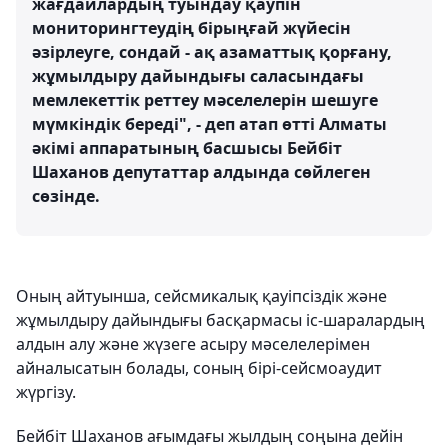
жағдайлардың туындау қаупін
мониторингтеудің бірыңғай жүйесін
әзірлеуге, сондай - ақ азаматтық қорғану,
жұмылдыру дайындығы саласындағы
мемлекеттік реттеу мәселелерін шешуге
мүмкіндік береді", - деп атап өтті Алматы
әкімі аппаратының басшысы Бейбіт
Шаханов депутаттар алдында сөйлеген
сөзінде.
Оның айтуынша, сейсмикалық қауіпсіздік және
жұмылдыру дайындығы басқармасы іс-шаралардың
алдын алу және жүзеге асыру мәселелерімен
айналысатын болады, соның бірі-сейсмоаудит
жүргізу.
Бейбіт Шаханов ағымдағы жылдың соңына дейін