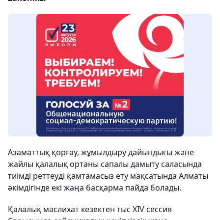
Азаматтық қорғау, жұмылдыру дайындығы және
жайлы қалалық ортаны сапалы дамыту саласында
тиімді реттеуді қамтамасыз ету мақсатында Алматы
әкімдігінде екі жаңа басқарма пайда болады.
Қалалық мәслихат кезектен тыс XIV сессия