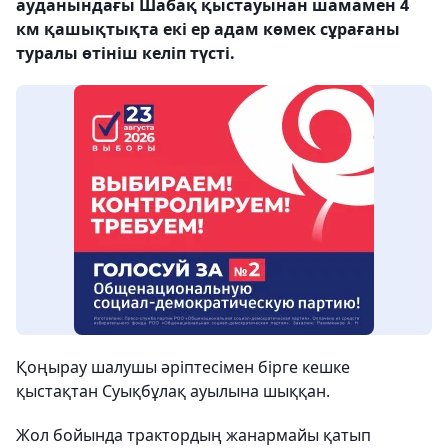
ауданындағы Шабақ қыстауынан шамамен 4
км қашықтықта екі ер адам көмек сұрағаны
туралы өтініш келіп түсті.
Қоңырау шалушы әріптесімен бірге кешке
қыстақтан Суықбұлақ ауылына шыққан.
Жол бойында трактордың жанармайы қатып