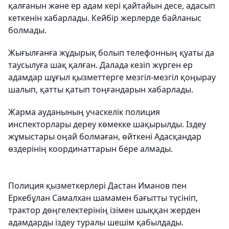
қалғанын және ер адам кері қайтайын десе, адасып
кеткенін хабарлады. Кейбір жерлерде байланыс
болмады.
Жығылғанға жұдырық болып телефонның қуаты да
таусылуға шақ қалған. Далада кезіп жүрген ер
адамдар шұғыл қызметтерге мезгіл-мезгіл қоңырау
шалып, қатты қатып тоңғандарын хабарлады.
Жарма ауданының учаскелік полиция
инспекторлары дереу көмекке шақырылды. Іздеу
жұмыстары оңай болмаған, өйткені Адасқандар
өздерінің координаттарын бере алмады.
Полиция қызметкерлері Дастан Иманов пен
Еркебұлан Самалхан шамамен бағытты түсініп,
трактор дөңгелектерінің ізімен шыққан жерден
адамдарды іздеу туралы шешім қабылдады.