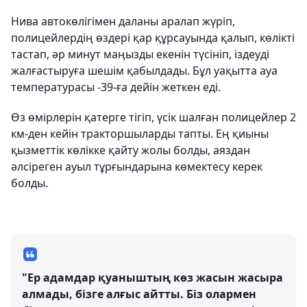
Нива автокөлігімен даланы аралап жүріп,
полицейлердің өздері қар құрсауында қалып, көлікті
тастап, әр минут маңызды екенін түсініп, іздеуді
жалғастыруға шешім қабылдады. Бұл уақытта ауа
температурасы -39-ға дейін жеткен еді.
Өз өмірлерін қатерге тігіп, үсік шалған полицейлер 2
км-ден кейін тракторшыларды тапты. Ең қиыны
қызметтік көлікке қайту жолы болды, аяздан
әлсіреген ауыл тұрғындарына көмектесу керек
болды.
"Ер адамдар қуаныштың көз жасын жасыра
алмады, бізге алғыс айтты. Біз олармен