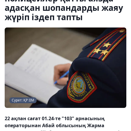
адасқан шопандарды жаяу
жүріп іздеп тапты
Сурет: ҚР ІІМ
22 ақпан сағат 01.24-те "103" арнасының
операторынан Абай облысының Жарма