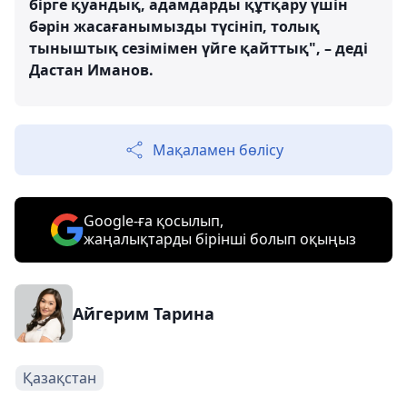
бірге қуандық, адамдарды құтқару үшін
бәрін жасағанымызды түсініп, толық
тыныштық сезімімен үйге қайттық", – деді
Дастан Иманов.
Мақаламен бөлісу
Google-ға қосылып,
жаңалықтарды бірінші болып оқыңыз
Айгерим Тарина
Қазақстан