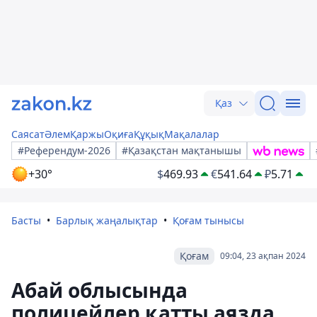
Қаз
Саясат
Әлем
Қаржы
Оқиға
Құқық
Мақалалар
#Референдум-2026
#Қазақстан мақтанышы
+30°
$
469.93
€
541.64
₽
5.71
Басты
Барлық жаңалықтар
Қоғам тынысы
Қоғам
09:04, 23 ақпан 2024
Абай облысында
полицейлер қатты аязда