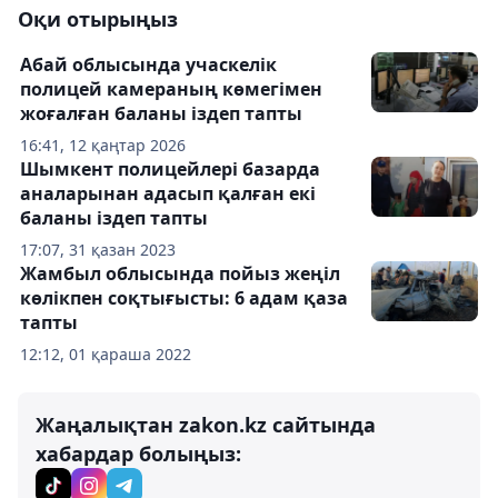
Оқи отырыңыз
Абай облысында учаскелік
полицей камераның көмегімен
жоғалған баланы іздеп тапты
16:41, 12 қаңтар 2026
Шымкент полицейлері базарда
аналарынан адасып қалған екі
баланы іздеп тапты
17:07, 31 қазан 2023
Жамбыл облысында пойыз жеңіл
көлікпен соқтығысты: 6 адам қаза
тапты
12:12, 01 қараша 2022
Жаңалықтан zakon.kz сайтында
хабардар болыңыз: