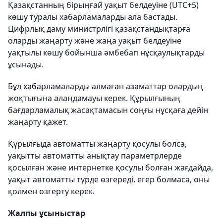
Қазақстанның бірыңғай уақыт белдеуіне (UTC+5)
көшу туралы хабарламаларды ала бастады.
Цифрлық даму министрлігі қазақстандықтарға
оларды жаңарту және жаңа уақыт белдеуіне
уақтылы көшу бойынша әмбебап нұсқаулықтарды
ұсынады.
Бұл хабарламаларды алмаған азаматтар олардың
жоқтығына алаңдамауы керек. Құрылғының
бағдарламалық жасақтамасын соңғы нұсқаға дейін
жаңарту қажет.
Құрылғыда автоматты жаңарту қосулы болса,
уақытты автоматты анықтау параметрлерде
қосылған және интернетке қосулы болған жағдайда,
уақыт автоматты түрде өзгереді, егер болмаса, оны
қолмен өзгерту керек.
Жалпы ұсыныстар