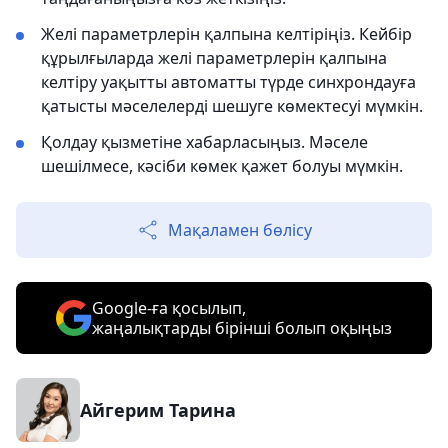
Желі параметрлерін қалпына келтіріңіз. Кейбір
құрылғыларда желі параметрлерін қалпына
келтіру уақытты автоматты түрде синхрондауға
қатысты мәселелерді шешуге көмектесуі мүмкін.
Қолдау қызметіне хабарласыңыз. Мәселе
шешілмесе, кәсіби көмек қажет болуы мүмкін.
Мақаламен бөлісу
Google-ға қосылып,
жаңалықтарды бірінші болып оқыңыз
Айгерим Тарина