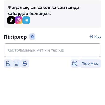
Жаңалықтан zakon.kz сайтында
хабардар болыңыз:
Пікірлер
0
Кіру
Пікір жазу