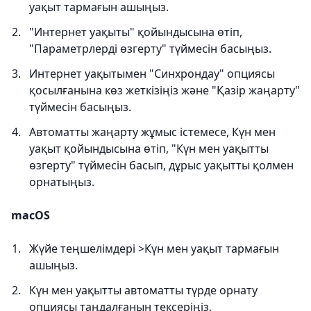
уақыт тармағын ашыңыз.
"Интернет уақыты" қойындысына өтіп,
"Параметрлерді өзгерту" түймесін басыңыз.
Интернет уақытымен "Синхрондау" опциясы
қосылғанына көз жеткізіңіз және "Қазір жаңарту"
түймесін басыңыз.
Автоматты жаңарту жұмыс істемесе, Күн мен
уақыт қойындысына өтіп, "Күн мен уақытты
өзгерту" түймесін басып, дұрыс уақытты қолмен
орнатыңыз.
macOS
Жүйе теңшелімдері >Күн мен уақыт тармағын
ашыңыз.
Күн мен уақытты автоматты түрде орнату
опциясы таңдалғанын тексеріңіз.