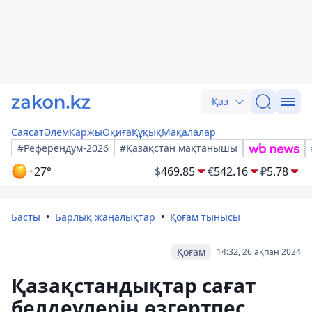
Қаз
Саясат
Әлем
Қаржы
Оқиға
Құқық
Мақалалар
#Референдум-2026
#Қазақстан мақтанышы
+27°
$
469.85
€
542.16
₽
5.78
Басты
Барлық жаңалықтар
Қоғам тынысы
Қоғам
14:32, 26 ақпан 2024
Қазақстандықтар сағат
белдеулерін өзгертпес