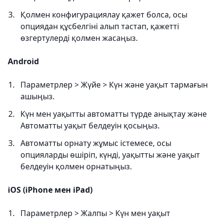
Қолмен конфигурациялау қажет болса, осы
опциядан құсбелгіні алып тастап, қажетті
өзгертулерді қолмен жасаңыз.
Android
Параметрлер > Жүйе > Күн және уақыт тармағын
ашыңыз.
Күн мен уақытты автоматты түрде анықтау және
Автоматты уақыт белдеуін қосыңыз.
Автоматты орнату жұмыс істемесе, осы
опцияларды өшіріп, күнді, уақытты және уақыт
белдеуін қолмен орнатыңыз.
iOS (iPhone мен iPad)
Параметрлер > Жалпы > Күн мен уақыт