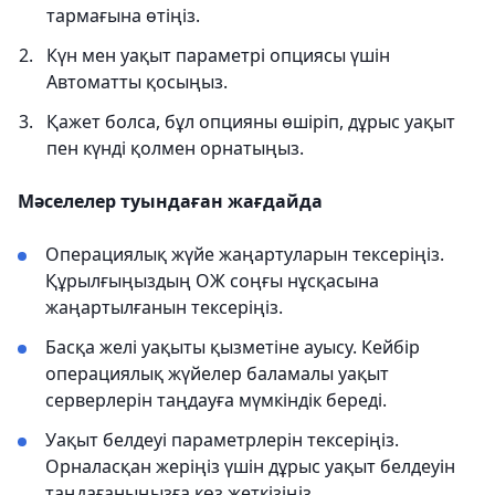
тармағына өтіңіз.
Күн мен уақыт параметрі опциясы үшін
Автоматты қосыңыз.
Қажет болса, бұл опцияны өшіріп, дұрыс уақыт
пен күнді қолмен орнатыңыз.
Мәселелер туындаған жағдайда
Операциялық жүйе жаңартуларын тексеріңіз.
Құрылғыңыздың ОЖ соңғы нұсқасына
жаңартылғанын тексеріңіз.
Басқа желі уақыты қызметіне ауысу. Кейбір
операциялық жүйелер баламалы уақыт
серверлерін таңдауға мүмкіндік береді.
Уақыт белдеуі параметрлерін тексеріңіз.
Орналасқан жеріңіз үшін дұрыс уақыт белдеуін
таңдағаныңызға көз жеткізіңіз.