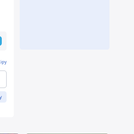
Кіру
у