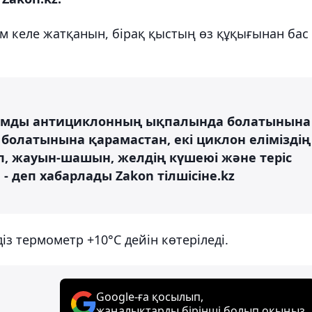
м келе жатқанын, бірақ қыстың өз құқығынан бас
қымды антициклонның ықпалында болатынына
олатынына қарамастан, екі циклон еліміздің
етіп, жауын-шашын, желдің күшеюі және теріс
- деп хабарлады Zakon тілшісіне.kz
з термометр +10°С дейін көтеріледі.
Google-ға қосылып,
жаңалықтарды бірінші болып оқыңыз