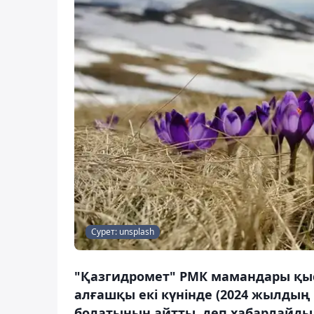
Сурет: unsplash
"Қазгидромет" РМК мамандары қыс 
алғашқы екі күнінде (2024 жылдың
болатынын айтты, деп хабарлайды 