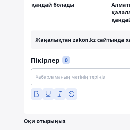
қандай болады
Алмат
қалал
қанда
Жаңалықтан zakon.kz сайтында х
Пікірлер
0
Оқи отырыңыз