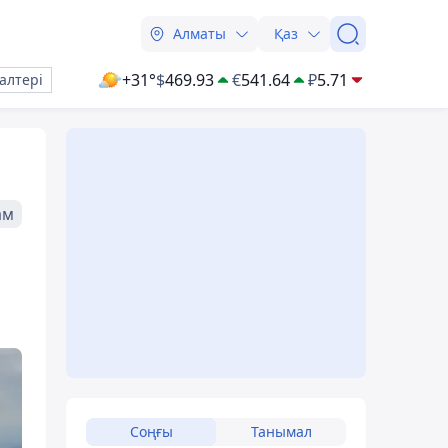
Алматы
Қаз
+31°
$
469.93
€
541.64
₽
5.71
алтері
ам
Соңғы
Танымал