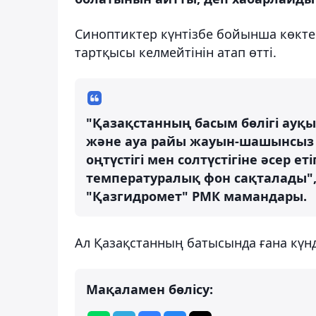
Синоптиктер күнтізбе бойынша көкте
тартқысы келмейтінін атап өтті.
"Қазақстанның басым бөлігі ау
және ауа райы жауын-шашынсыз б
оңтүстігі мен солтүстігіне әсер 
температуралық фон сақталады", 
"Қазгидромет" РМК мамандары.
Ал Қазақстанның батысында ғана күнді
Мақаламен бөлісу: