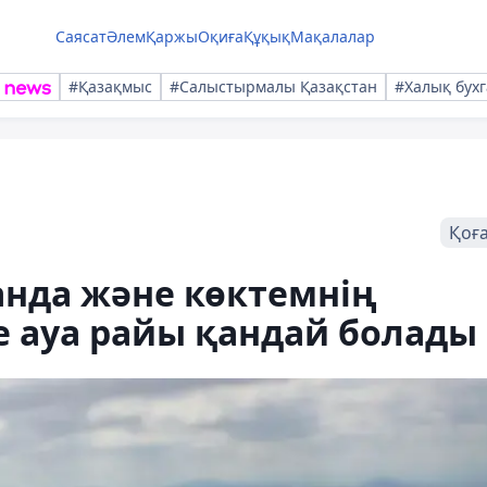
Саясат
Әлем
Қаржы
Оқиға
Құқық
Мақалалар
#Қазақмыс
#Салыстырмалы Қазақстан
#Халық бухг
Қоғ
анда және көктемнің
е ауа райы қандай болады