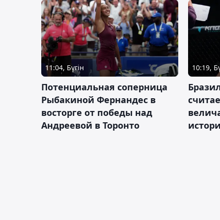
11:04, Бүгін
10:19, Б
Потенциальная соперница
Бразил
Рыбакиной Фернандес в
счита
восторге от победы над
велич
Андреевой в Торонто
истор