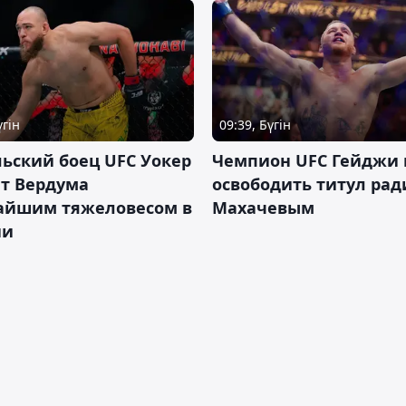
үгін
09:39, Бүгін
ьский боец UFC Уокер
Чемпион UFC Гейджи
ет Вердума
освободить титул ради
айшим тяжеловесом в
Махачевым
ии