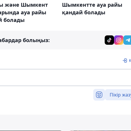
ы және Шымкент
Шымкентте ауа райы
арында ауа райы
қандай болады
й болады
абардар болыңыз:
Пікір жаз