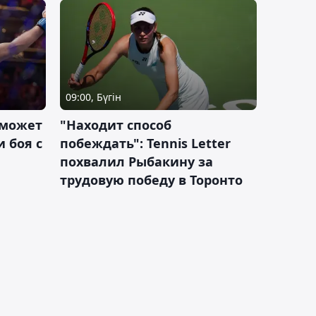
09:00, Бүгін
 может
"Находит способ
 боя с
побеждать": Tennis Letter
похвалил Рыбакину за
трудовую победу в Торонто