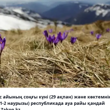
айының соңғы күні (29 ақпан) және көктемні
 1-2 наурызы) республикада ауа райы қандай
Zakon.kz.