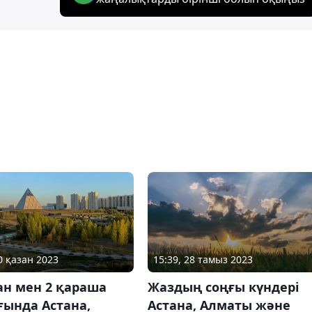
0 қазан 2023
15:39, 28 тамыз 2023
ан мен 2 қараша
Жаздың соңғы күндері
ғында Астана,
Астана, Алматы және