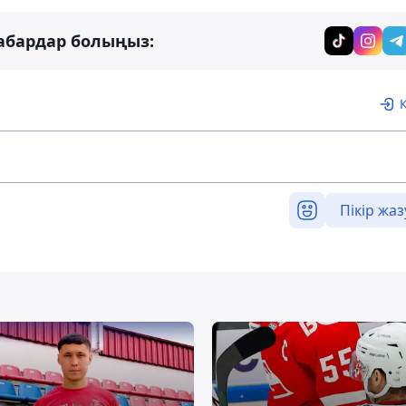
абардар болыңыз:
Пікір жаз