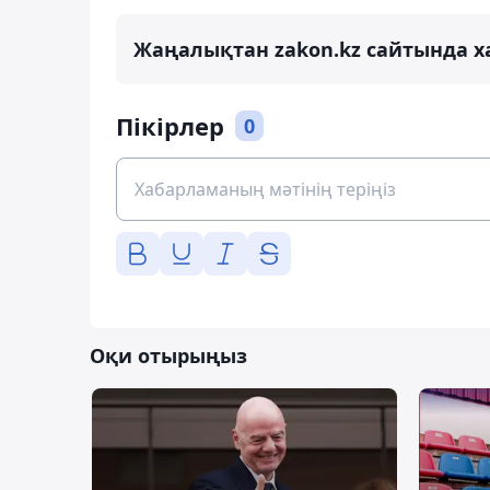
Жаңалықтан zakon.kz сайтында х
Пікірлер
0
Оқи отырыңыз