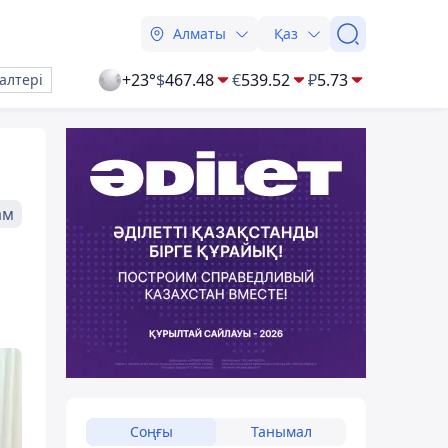
Алматы
Қаз
+23°
$
467.48
€
539.52
₽
5.73
алтері
ам
Соңғы
Танымал