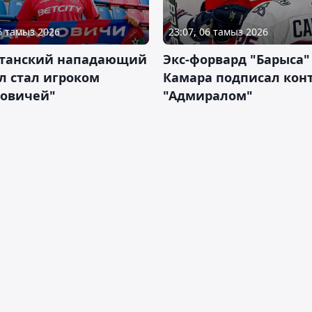
06 тамыз 2026
23:07, 06 тамыз 2026
станский нападающий
Экс-форвард "Барыса"
л стал игроком
Камара подписал конт
новичей"
"Адмиралом"