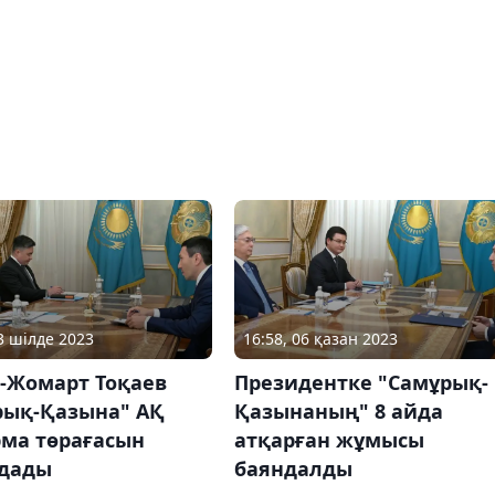
03 шілде 2023
16:58, 06 қазан 2023
-Жомарт Тоқаев
Президентке "Самұрық-
рық-Қазына" АҚ
Қазынаның" 8 айда
рма төрағасын
атқарған жұмысы
дады
баяндалды