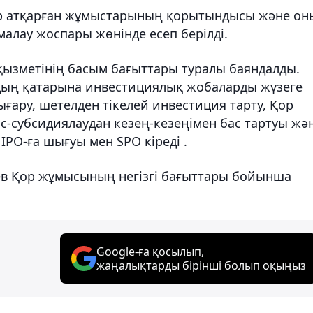
 атқарған жұмыстарының қорытындысы және он
малау жоспары жөнінде есеп берілді.
қызметінің басым бағыттары туралы баяндалды.
ың қатарына инвестициялық жобаларды жүзеге
ғару, шетелден тікелей инвестиция тарту, Қор
субсидиялаудан кезең-кезеңімен бас тартуы жә
PO-ға шығуы мен SPO кіреді .
ев Қор жұмысының негізгі бағыттары бойынша
Google-ға қосылып,
жаңалықтарды бірінші болып оқыңыз