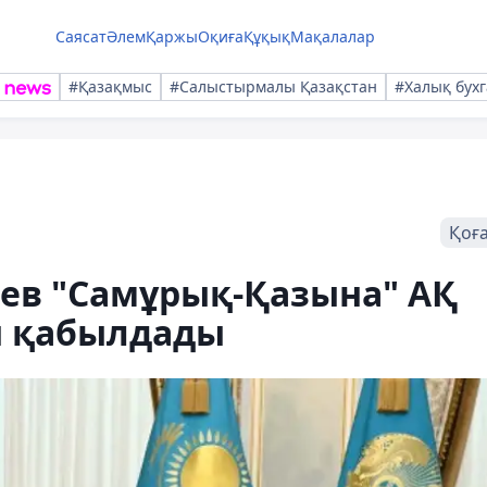
Саясат
Әлем
Қаржы
Оқиға
Құқық
Мақалалар
#Қазақмыс
#Салыстырмалы Қазақстан
#Халық бухг
Қоғ
ев "Самұрық-Қазына" АҚ
н қабылдады