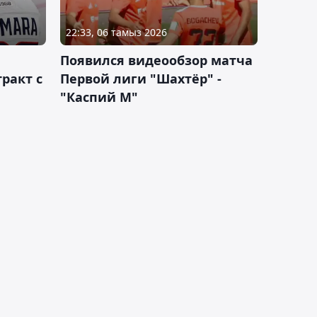
22:33, 06 тамыз 2026
Появился видеообзор матча
ракт с
Первой лиги "Шахтёр" -
"Каспий М"