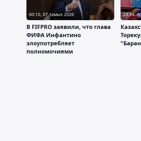
00:10, 07 тамыз 2026
23:34, 
В FIFPRO заявили, что глава
Казах
ФИФА Инфантино
Тореку
злоупотребляет
"Бара
полномочиями