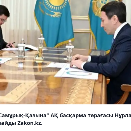
Самұрық-Қазына" АҚ басқарма төрағасы Нұрл
айды Zakon.kz.