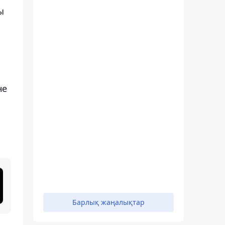
ы
не
Барлық жаңалықтар