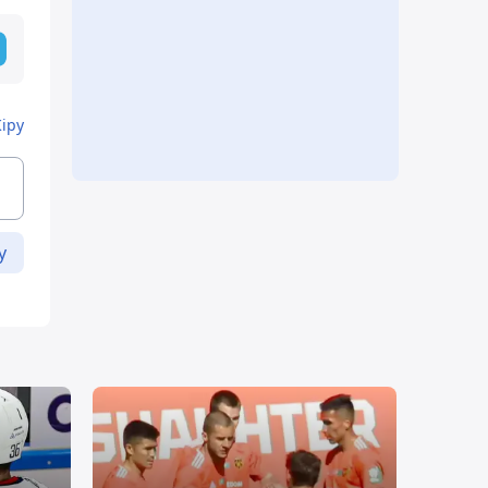
Кіру
у