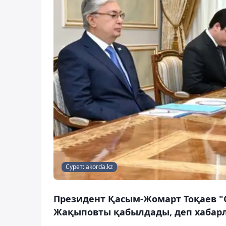
Сурет: akorda.kz
Президент Қасым-Жомарт Тоқаев "
Жақыповты қабылдады, деп хабарл