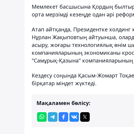
Мемлекет басшысына Қордың былтыр
орта мерзімді кезеңде одан әрі рефор
Атап айтқанда, Президентке холдинг 
Нұрлан Жақыповтың айтуынша, олард
асыру, жоғары технологиялық өнім шы
компанияларының экономиканы кросс-
"Самұрық-Қазына" компанияларының I
Кездесу соңында Қасым-Жомарт Тоқа
бірқатар міндет жүктеді.
Мақаламен бөлісу: