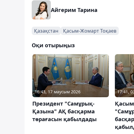
Айгерим Тарина
Қазақстан
Қасым-Жомарт Тоқаев
Оқи отырыңыз
16:43, 17 маусым 2026
17:41, 
Президент "Самұрық-
Қасым
Қазына" АҚ басқарма
"Самұ
төрағасын қабылдады
басқа
қабыл