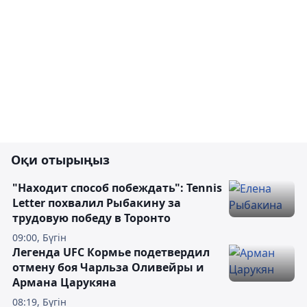
Оқи отырыңыз
"Находит способ побеждать": Tennis
Letter похвалил Рыбакину за
трудовую победу в Торонто
09:00, Бүгін
Легенда UFC Кормье подетвердил
отмену боя Чарльза Оливейры и
Армана Царукяна
08:19, Бүгін