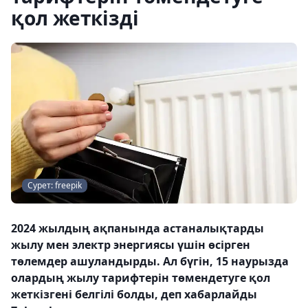
қол жеткізді
Сурет: freepik
2024 жылдың ақпанында астаналықтарды
жылу мен электр энергиясы үшін өсірген
төлемдер ашуландырды. Ал бүгін, 15 наурызда
олардың жылу тарифтерін төмендетуге қол
жеткізгені белгілі болды, деп хабарлайды