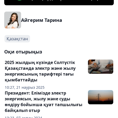
Айгерим Тарина
Қазақстан
Оқи отырыңыз
2025 жылдың күзінде Солтүстік
Қазақстанда электр және жылу
энергиясының тарифтері тағы
қымбаттайды
10:27, 21 наурыз 2025
Президент: Елімізде электр
энергиясын, жылу және суды
өндіру бойынша қуат тапшылығы
байқалып отыр
13:23, 07 ақпан 2024