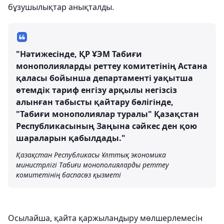
бұзушылықтар анықталды.
"Нәтижесінде, ҚР ҰЭМ Табиғи
монополияларды реттеу комитетінің Астана
қаласы бойынша департаменті уақытша
өтемдік тариф енгізу арқылы негізсіз
алынған табысты қайтару бөлігінде,
"Табиғи монополиялар туралы" Қазақстан
Республикасының Заңына сәйкес ден қою
шараларын қабылдады."
Қазақстан Республикасы Ұлттық экономика
министрлігі Табиғи монополияларды реттеу
комитетінің баспасөз қызметі
Осылайша, қайта қаржыландыру мөлшерлемесін