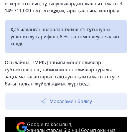
ескере отырып, тұтынушылардың жалпы сомасы 3
149 711 000 теңгеге құқықтары қалпына келтірілді.
Қабылданған шаралар түпкілікті тұтынушы
үшін жылу тарифінің 8 % - ға төмендеуіне алып
келді.
Осылайша, ТМРКД табиғи монополиялар
субъектілерінің табиғи монополиялар туралы
заңнама талаптарын сақтауын қамтамасыз етуге
бағытталған жүйелі жұмыс жүргізеді.
Мақаламен бөлісу
Google-ға қосылып,
жаңалықтарды бірінші болып оқыңыз