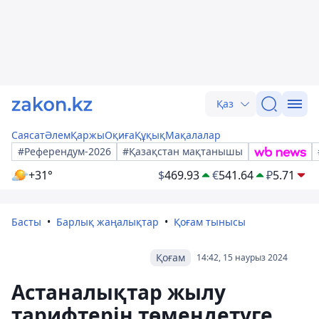
Қаз
Саясат
Әлем
Қаржы
Оқиға
Құқық
Мақалалар
#Референдум-2026
#Қазақстан мақтанышы
+31°
$
469.93
€
541.64
₽
5.71
Басты
Барлық жаңалықтар
Қоғам тынысы
Қоғам
14:42, 15 наурыз 2024
Астаналықтар жылу
тарифтерін төмендетуге