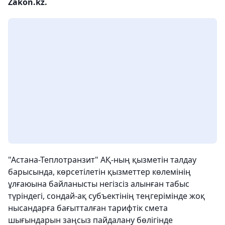
Zakon.kz.
"Астана-Теплотранзит" АҚ-ның қызметін талдау
барысында, көрсетілетін қызметтер көлемінің
ұлғаюына байланысты негізсіз алынған табыс
түріндегі, сондай-ақ субъектінің теңгерімінде жоқ
нысандарға бағытталған тарифтік смета
шығындарын заңсыз пайдалану бөлігінде