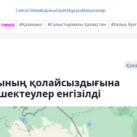
Саясат
Әлем
Қаржы
Оқиға
Құқық
Мақалалар
#Қазақмыс
#Салыстырмалы Қазақстан
#Халық бухг
Қоғ
айының қолайсыздығына
ектеулер енгізілді