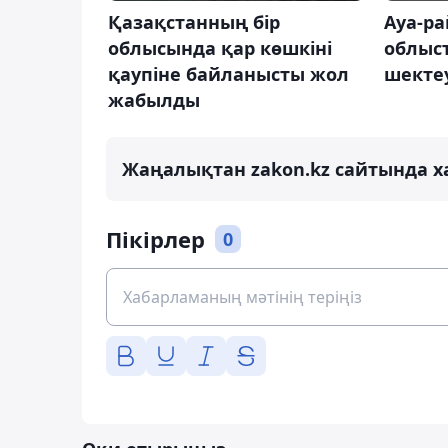
Қазақстанның бір
Ауа-р
облысында қар көшкіні
облыс
қаупіне байланысты жол
шектеу
жабылды
Жаңалықтан zakon.kz сайтында х
Пікірлер
0