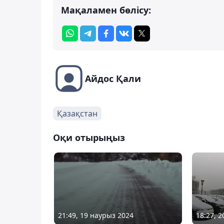
Мақаламен бөлісу:
Айдос Қали
Қазақстан
Оқи отырыңыз
21:49, 19 наурыз 2024
18:27, 