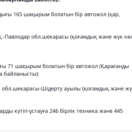
ғы 165 шақырым болатын бір автожол (қар,
.-Павлодар обл.шекарасы ⁠(қоғамдық және жүк кө
ы 71 шақырым болатын бір автожол (Қарағанды
 байланысты):
ы обл.шекарасы-Шідерту ауылы (қоғамдық және ж
ды күтіп-ұстауға 246 бірлік техника және 445