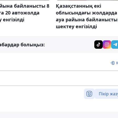
айына байланысты 8
Қазақстанның екі
та 20 автожолда
облысындағы жолдарда
 енгізілді
ауа райына байланысты
шектеу енгізілді
абардар болыңыз:
Пікір жаз