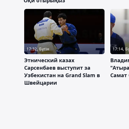
Оқи отырыңыз
17:32, Бүгін
17:14, Б
Этнический казах
Влади
Сарсенбаев выступит за
"Атыра
Узбекистан на Grand Slam в
Самат
Швейцарии