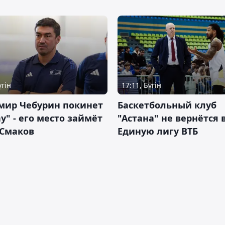
үгін
17:11, Бүгін
мир Чебурин покинет
Баскетбольный клуб
у" - его место займёт
"Астана" не вернётся 
 Смаков
Единую лигу ВТБ