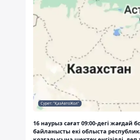
Сурет: "ҚазАвтоЖол"
16 наурыз сағат 09:00-дегі жағда
байланысты екі облыста республик
қозғалысына шектеу енгізілді, деп