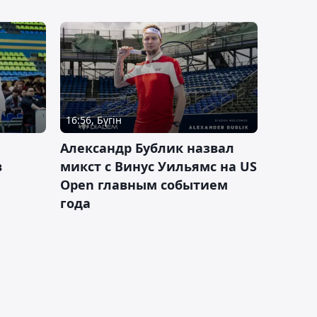
16:56, Бүгін
Александр Бублик назвал
в
микст с Винус Уильямс на US
Open главным событием
года