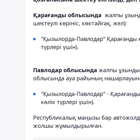
Қарағанды облысында
жалпы ұзынды
шектеулі көрініс, көктайғақ, жел):
"Қызылорда-Павлодар" Қарағанды қ
түрлері үшін).
Павлодар облысында
жалпы ұзындығ
облысында ауа райының нашарлауына
"Қызылорда-Павлодар" - Қарағанд
көлік түрлері үшін).
Республикалық маңызы бар автожолдар
жолшы жұмылдырылған.