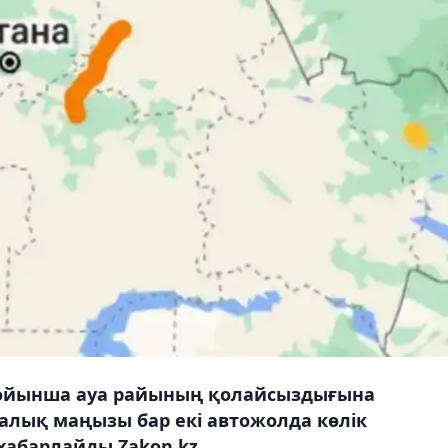
й бойынша ауа райының қолайсыздығына
алық маңызы бар екі автожолда көлік
 хабарлайды Zakon.kz.