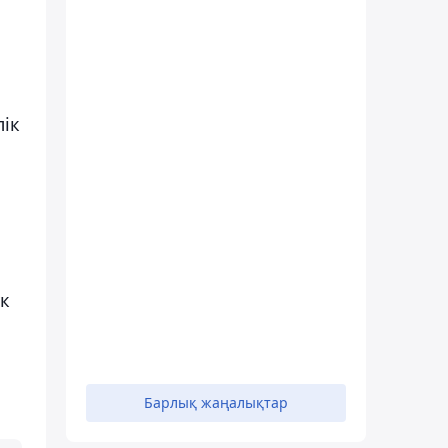
лік
үк
Барлық жаңалықтар