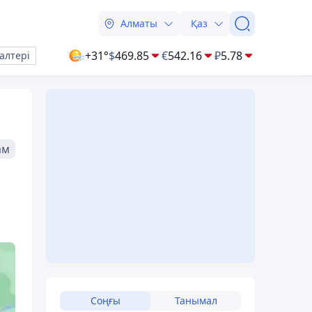
Алматы
Қаз
+31°
$
469.85
€
542.16
₽
5.78
алтері
ам
Соңғы
Танымал