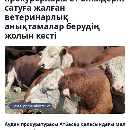
сатуға жалған
ветеринарлық
анықтамалар берудің
жолын кесті
Сурет: primeminister.kz
Аудан прокуратурасы Атбасар қаласындағы мал