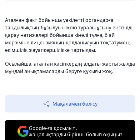
Аталған факт бойынша уәкілетті органдарға
заңдылықтың бұзылуын жою туралы ұсыну енгізілді,
қарау нәтижелері бойынша кінәлі тұлға, 6 ай
мерзіміне лицензияның қолданылуын тоқтатумен,
әкімшілік жауапкершілікке тартылды.
Осылайша, аталған кәсіпкердің алдағы жарты жылда
мұндай анықтамаларды беруге құқығы жоқ.
Мақаламен бөлісу
Google-ға қосылып,
жаңалықтарды бірінші болып оқыңыз