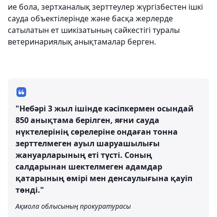
ие бола, зертханалық зерттеулер жүргізбестен ішкі
сауда объектілерінде және басқа жерлерде
сатылатын ет шикізатының сәйкестігі туралы
ветеринариялық анықтамалар берген.
"Небәрі 3 жыл ішінде кәсіпкермен осындай
850 анықтама берілген, яғни сауда
нүктелерінің сөрелеріне ондаған тонна
зерттелмеген ауыл шаруашылығы
жануарларының еті түсті. Соның
салдарынан шектелмеген адамдар
қатарының өмірі мен денсаулығына қауіп
төнді."
Ақмола облысының прокуратурасы