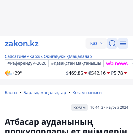
Қаз
Саясат
Әлем
Қаржы
Оқиға
Құқық
Мақалалар
#Референдум-2026
#Қазақстан мақтанышы
+29°
$
469.85
€
542.16
₽
5.78
Басты
Барлық жаңалықтар
Қоғам тынысы
Қоғам
10:44, 27 наурыз 2024
Атбасар ауданының
прокурорлары ет өнімдерін