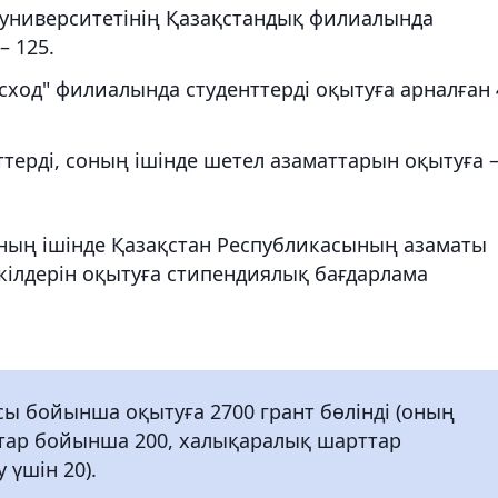
 университетінің Қазақстандық филиалында
– 125.
ход" филиалында студенттерді оқытуға арналған 
терді, соның ішінде шетел азаматтарын оқытуға 
оның ішінде Қазақстан Республикасының азаматы
ілдерін оқытуға стипендиялық бағдарлама
сы бойынша оқытуға 2700 грант бөлінді (оның
тар бойынша 200, халықаралық шарттар
үшін 20).