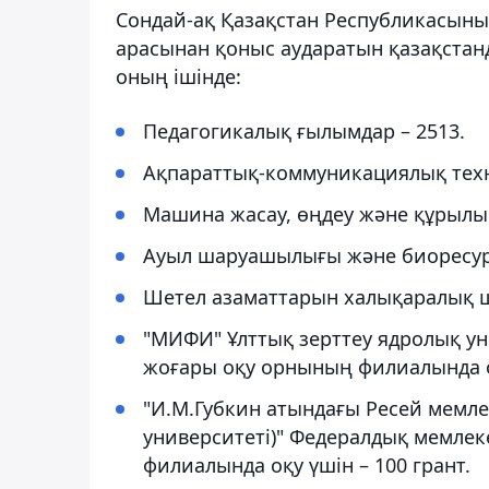
Сондай-ақ Қазақстан Республикасыны
арасынан қоныс аударатын қазақстанд
оның ішінде:
Педагогикалық ғылымдар – 2513.
Ақпараттық-коммуникациялық техн
Машина жасау, өңдеу және құрылыс 
Ауыл шаруашылығы және биоресурс
Шетел азаматтарын халықаралық ш
"МИФИ" Ұлттық зерттеу ядролық ун
жоғары оқу орнының филиалында оқ
"И.М.Губкин атындағы Ресей мемлек
университеті)" Федералдық мемле
филиалында оқу үшін – 100 грант.