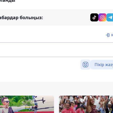
абардар болыңыз:
Пікір жаз