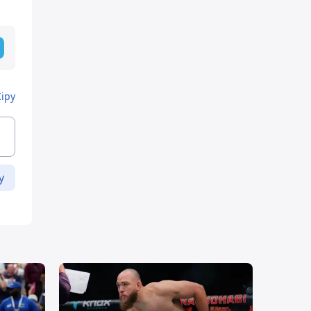
Кіру
у