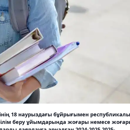
інің 18 наурыздағы бұйрығымен республикал
лім беру ұйымдарында жоғары немесе жоғар
рларды даярлауға арналған 2024-2025,2025-