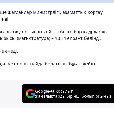
нше жағдайлар министрлігі, азаматтық қорғау
нді.
ғары оқу орнынан кейінгі білімі бар кадрларды
ырысы (магистратура) – 13 119 грант бөлінді.
е енеді.
 қызмет орны пайда болатыны бұған дейін
Google-ға қосылып,
жаңалықтарды бірінші болып оқыңыз