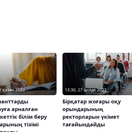
2 қазан 2023
13:30, 27 шілде 2023
ранттарды
Бірқатар жоғары оқу
уға арналған
орындарының
еттік білім беру
ректорларын үкімет
арының тізімі
тағайындайды
ланды