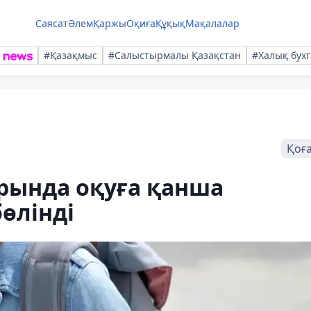
Саясат
Әлем
Қаржы
Оқиға
Құқық
Мақалалар
#Қазақмыс
#Салыстырмалы Қазақстан
#Халық бухг
Қоғ
рында оқуға қанша
өлінді