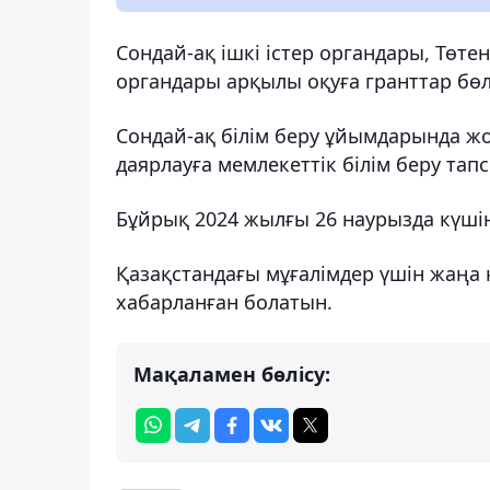
Сондай-ақ ішкі істер органдары, Төте
органдары арқылы оқуға гранттар бөлі
Сондай-ақ білім беру ұйымдарында жо
даярлауға мемлекеттік білім беру тапс
Бұйрық 2024 жылғы 26 наурызда күшін
Қазақстандағы мұғалімдер үшін жаңа
хабарланған болатын.
Мақаламен бөлісу: