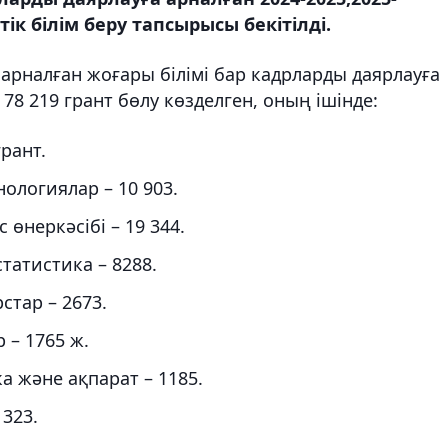
ік білім беру тапсырысы бекітілді.
 арналған жоғары білімі бар кадрларды даярлауға
78 219 грант бөлу көзделген, оның ішінде:
рант.
логиялар – 10 903.
өнеркәсібі – 19 344.
татистика – 8288.
тар – 2673.
– 1765 ж.
а және ақпарат – 1185.
323.