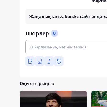
Жаңалықтан zakon.kz сайтында х
Пікірлер
0
Оқи отырыңыз