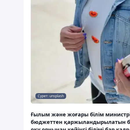
Сурет: unsplash
Ғылым және жоғары білім министр
бюджеттен қаржыландырылатын бі
оқу орнынан кейінгі білімі бар кад