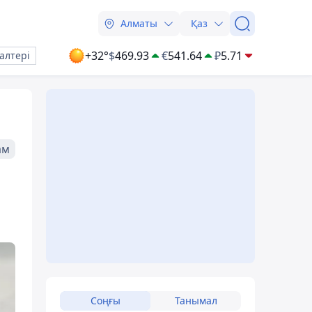
Алматы
Қаз
+32°
$
469.93
€
541.64
₽
5.71
алтері
ам
Соңғы
Танымал