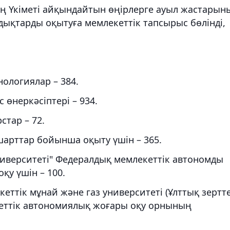
ң Үкіметі айқындайтын өңірлерге ауыл жастарын
ықтарды оқытуға мемлекеттік тапсырыс бөлінді,
ологиялар – 384.
өнеркәсіптері – 934.
тар – 72.
арттар бойынша оқыту үшін – 365.
иверситеті" Федералдық мемлекеттік автономды
у үшін – 100.
еттік мұнай және газ университеті (Ұлттық зертт
кеттік автономиялық жоғары оқу орнының