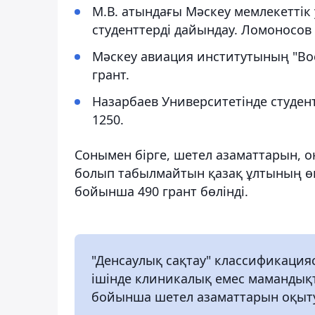
М.В. атындағы Мәскеу мемлекеттік
студенттерді дайындау. Ломоносов 
Мәскеу авиация институтының "Вос
грант.
Назарбаев Университетінде студент
1250.
Сонымен бірге, шетел азаматтарын, 
болып табылмайтын қазақ ұлтының өк
бойынша 490 грант бөлінді.
"Денсаулық сақтау" классификация
ішінде клиникалық емес мамандық
бойынша шетел азаматтарын оқыту 