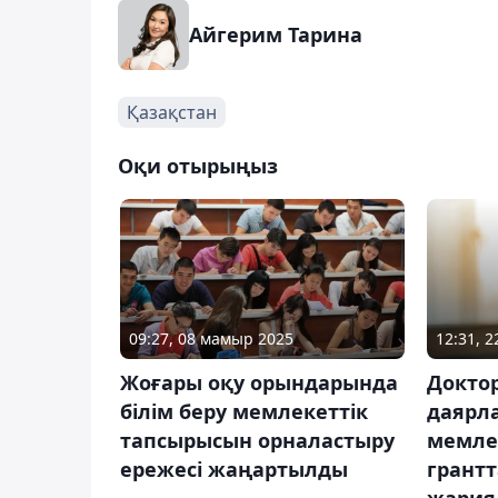
Айгерим Тарина
Қазақстан
Оқи отырыңыз
09:27, 08 мамыр 2025
12:31, 2
Жоғары оқу орындарында
Докто
білім беру мемлекеттік
даярла
тапсырысын орналастыру
мемлек
ережесі жаңартылды
грантт
жария