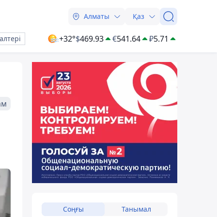
Алматы
Қаз
+32°
$
469.93
€
541.64
₽
5.71
алтері
ам
Соңғы
Танымал