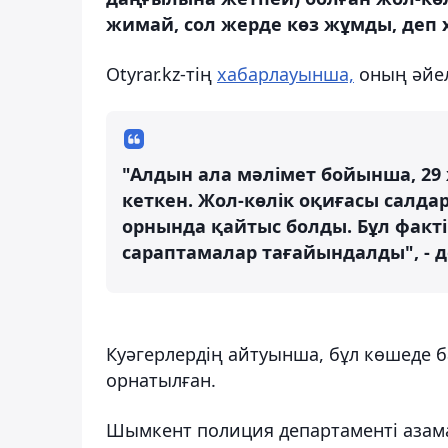
жимай, сол жерде көз жұмды, деп 
Otyrar.kz-тің
хабарлауынша,
оның әйел
"Алдын ала мәлімет бойынша, 29 ж
кеткен. Жол-көлік оқиғасы салда
орнында қайтыс болды. Бұл факті
сараптамалар тағайындалды", - д
Куәгерлердің айтуынша, бұл көшеде 
орнатылған.
Шымкент полиция департаменті азама