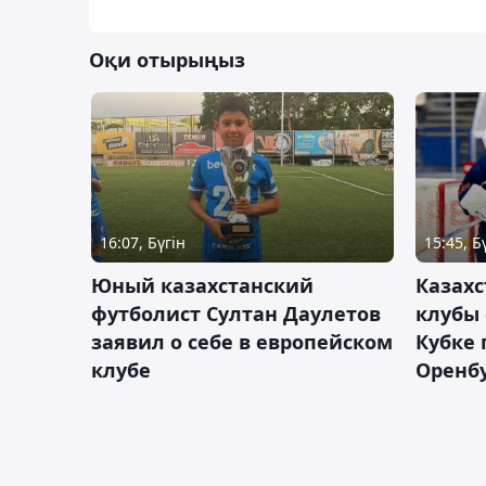
Оқи отырыңыз
16:07, Бүгін
15:45, Б
Юный казахстанский
Казах
футболист Султан Даулетов
клубы 
заявил о себе в европейском
Кубке 
клубе
Оренбу