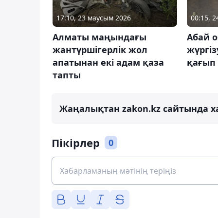
17:10, 23 маусым 2026
00:15, 
Алматы маңындағы
Абай 
жантүршігерлік жол
жүргіз
апатынан екі адам қаза
қағып 
тапты
Жаңалықтан zakon.kz сайтында х
Пікірлер
0