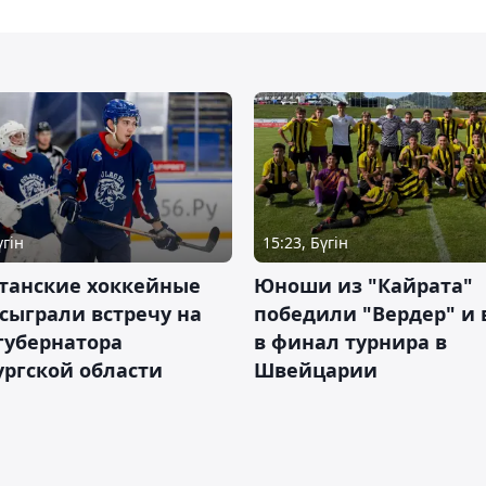
үгін
15:23, Бүгін
станские хоккейные
Юноши из "Кайрата"
сыграли встречу на
победили "Вердер" и
губернатора
в финал турнира в
ргской области
Швейцарии