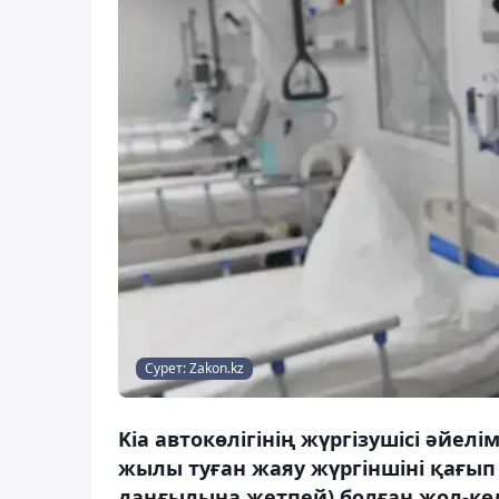
Сурет: Zakon.kz
Kia автокөлігінің жүргізушісі әйелі
жылы туған жаяу жүргіншіні қағып 
даңғылына жетпей) болған жол-көл