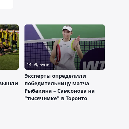
14:59, Бүгін
Эксперты определили
 вышли
победительницу матча
Рыбакина – Самсонова на
"тысячнике" в Торонто