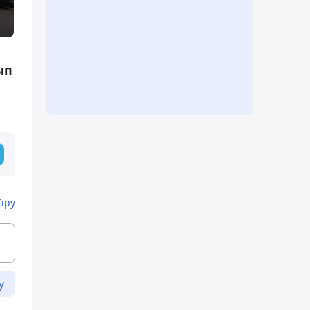
ып
Кіру
у