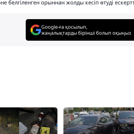
е белгіленген орыннан жолды кесіп өтуді ескертт
Google-ға қосылып,
жаңалықтарды бірінші болып оқыңыз