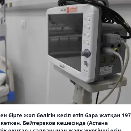
мен бірге жол бөлігін кесіп өтіп бара жатқан 197
кеткен. Бәйтереков көшесінде (Астана
ік оқиғасы салдарынан жаяу жүргінші есін