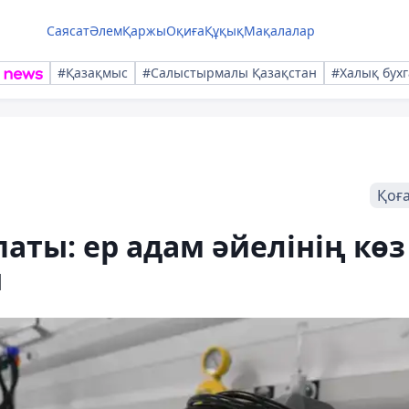
Саясат
Әлем
Қаржы
Оқиға
Құқық
Мақалалар
#Қазақмыс
#Салыстырмалы Қазақстан
#Халық бухг
Қоғ
аты: ер адам әйелінің көз
ы