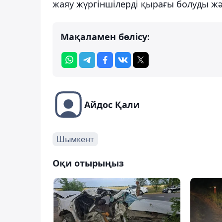
жаяу жүргіншілерді қырағы болуды жән
Мақаламен бөлісу:
Айдос Қали
Шымкент
Оқи отырыңыз