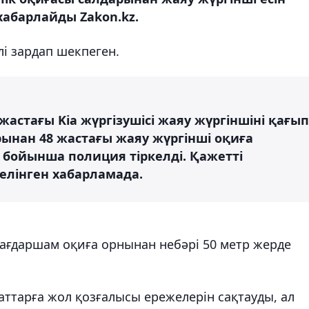
хабарлайды Zakon.kz.
і зардап шекпеген.
астағы Kia жүргізушісі жаяу жүргіншіні қағып
рынан 48 жастағы жаяу жүргінші оқиға
 бойынша полиция тіркелді. Қажетті
елінген хабарламада.
бағдаршам оқиға орнынан небәрі 50 метр жерде
ттарға жол қозғалысы ережелерін сақтауды, ал