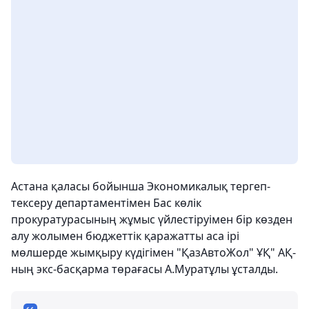
Астана қаласы бойынша Экономикалық тергеп-
тексеру департаментімен Бас көлік
прокуратурасының жұмыс үйлестіруімен бір көзден
алу жолымен бюджеттік қаражатты аса ірі
мөлшерде жымқыру күдігімен "ҚазАвтоЖол" ҰҚ" АҚ-
ның экс-басқарма төрағасы А.Муратұлы ұсталды.