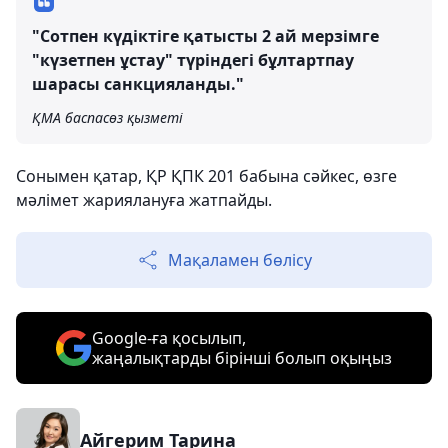
"Сотпен күдіктіге қатысты 2 ай мерзімге
"күзетпен ұстау" түріндегі бұлтартпау
шарасы санкцияланды."
ҚМА баспасөз қызметі
Сонымен қатар, ҚР ҚПК 201 бабына сәйкес, өзге
мәлімет жариялануға жатпайды.
Мақаламен бөлісу
Google-ға қосылып,
жаңалықтарды бірінші болып оқыңыз
Айгерим Тарина