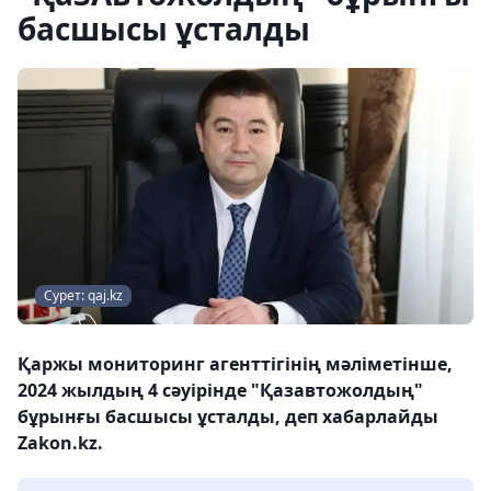
басшысы ұсталды
Сурет: qaj.kz
Қаржы мониторинг агенттігінің мәліметінше,
2024 жылдың 4 сәуірінде "Қазавтожолдың"
бұрынғы басшысы ұсталды, деп хабарлайды
Zakon.kz.