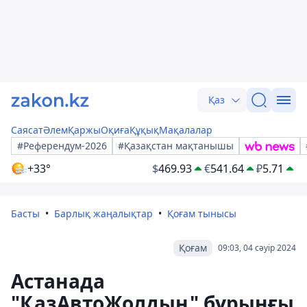
Қаз
Саясат
Әлем
Қаржы
Оқиға
Құқық
Мақалалар
#Референдум-2026
#Қазақстан мақтанышы
+33°
$
469.93
€
541.64
₽
5.71
Басты
Барлық жаңалықтар
Қоғам тынысы
Қоғам
09:03, 04 сәуір 2024
Астанада
"ҚазАвтоЖолдың" бұрынғы