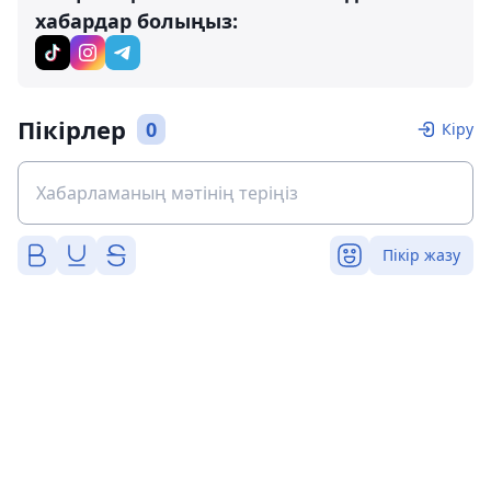
хабардар болыңыз:
Пікірлер
0
Кіру
Пікір жазу