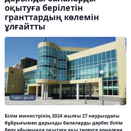
оқытуға берілетін
гранттардың көлемін
ұлғайтты
Сурет: gov.kz
Білім министрінің 2024 жылғы 27 наурыздағы
бұйрығымен дарынды балаларды дербес білім
беру ұйымында оқытуға ақы төлеуге арналған