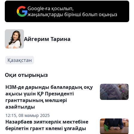
Google-ға қосылып,
жаңалықтарды бірінші болып оқыңыз
Айгерим Тарина
Қазақстан
Оқи отырыңыз
НЗМ-де дарынды балалардың оқу
ақысы үшін ҚР Президенті
гранттарының мөлшері
азайтылды
12:15, 08 мамыр 2025
Назарбаев зияткерлік мектебіне
берілетін грант көлемі ұлғайды