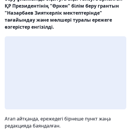
ҚР Президентінің "Өркен" білім беру грантын
"Назарбаев Зияткерлік мектептерінде"
тағайындау және мөлшері туралы ережеге
өзгерістер енгізілді.
Атап айтқанда, ережедегі бірнеше пункт жаңа
редакцияда баяндалған.