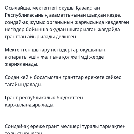
Осылайша, мектептегі оқушы Қазақстан
Республикасының азаматтығынан шыққан кезде,
сондай-ақ жұмыс органының жарғысында көзделген
негіздер бойынша оқудан шығарылған жағдайда
гранттан айырылады делінген.
Мектептен шығару негіздері әр оқушының
ақпараты үшін жалпыға қолжетімді жерде
жарияланады.
Содан кейін босатылған гранттар ережеге сәйкес
тағайындалады.
Грант республикалық бюджеттен
қаржыландырылады.
Сондай-ақ ереже грант мөлшері туралы тармақпен
толықтырылған.