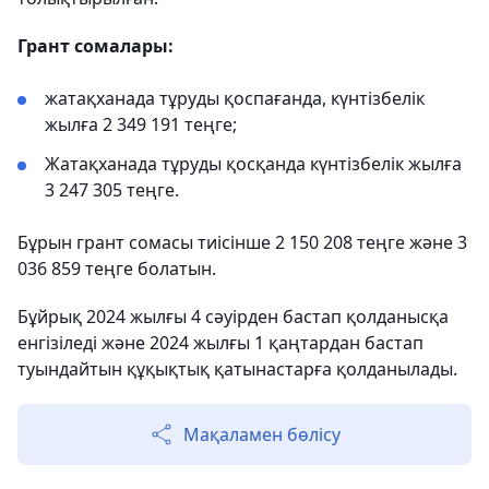
Грант сомалары:
жатақханада тұруды қоспағанда, күнтізбелік
жылға 2 349 191 теңге;
Жатақханада тұруды қосқанда күнтізбелік жылға
3 247 305 теңге.
Бұрын грант сомасы тиісінше 2 150 208 теңге және 3
036 859 теңге болатын.
Бұйрық 2024 жылғы 4 сәуірден бастап қолданысқа
енгізіледі және 2024 жылғы 1 қаңтардан бастап
туындайтын құқықтық қатынастарға қолданылады.
Мақаламен бөлісу