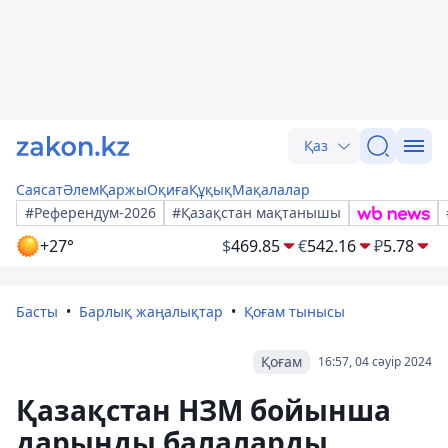
Қаз
Саясат
Әлем
Қаржы
Оқиға
Құқық
Мақалалар
#Референдум-2026
#Қазақстан мақтанышы
+27°
$
469.85
€
542.16
₽
5.78
Басты
Барлық жаңалықтар
Қоғам тынысы
Қоғам
16:57, 04 сәуір 2024
Қазақстан НЗМ бойынша
дарынды балаларды