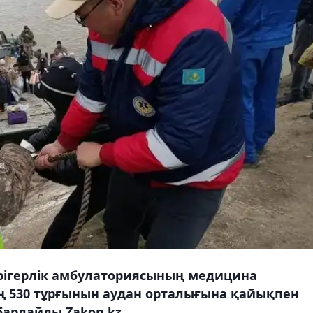
рігерлік амбулаториясының медицина
 530 тұрғынын аудан орталығына қайықпен
барлайды Zakon.kz.