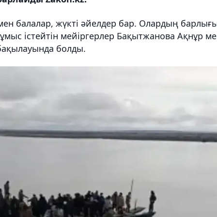
мен балалар, жүкті әйелдер бар. Олардың барлығ
 жұмыс істейтін мейіргерлер Бақытжанова Ақнұр м
бақылауында болды.