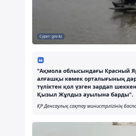
Сурет: gov.kz
"Ақмола облысындағы Красный 
алғашқы көмек орталығының дәр
түліктен қол үзген зардап шекке
Қызыл Жұлдыз ауылына барды".
ҚР Денсаулық сақтау министрлігінің басп