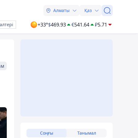
Алматы
Қаз
+33°
$
469.93
€
541.64
₽
5.71
алтері
ам
Соңғы
Танымал