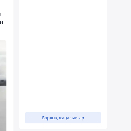
ы
ен
Барлық жаңалықтар