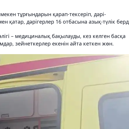
 мекен тұрғындарын қарап-тексеріп, дәрі-
н қатар, дәрігерлер 16 отбасына азық-түлік берді
лігі – медициналық бақылауды, кез келген басқа
амдар, зейнеткерлер екенін айта кеткен жөн.