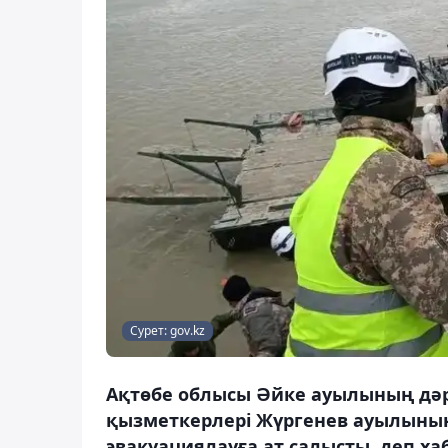
Сурет: gov.kz
Ақтөбе облысы Әйке ауылының дә
қызметкерлері Жүргенев ауылының
эвакуациялауға ат салысты, деп ха