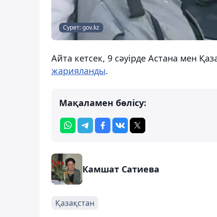
Сурет: gov.kz
Айта кетсек, 9 сәуірде Астана мен Қа
жарияланды
.
Мақаламен бөлісу:
Камшат Сатиева
Қазақстан