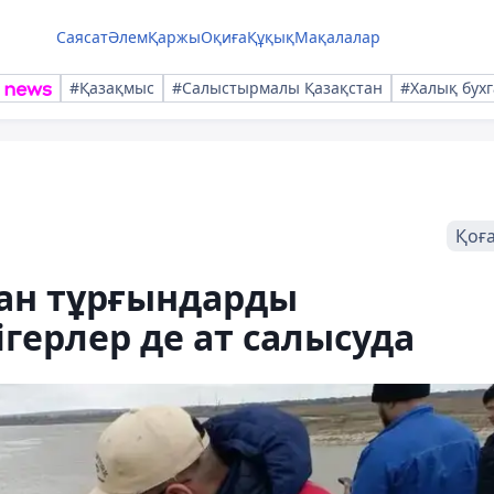
Саясат
Әлем
Қаржы
Оқиға
Құқық
Мақалалар
#Қазақмыс
#Салыстырмалы Қазақстан
#Халық бухг
Қоғ
дан тұрғындарды
герлер де ат салысуда