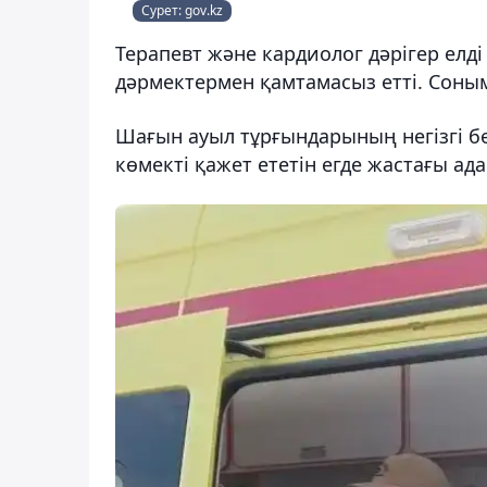
Сурет: gov.kz
Терапевт және кардиолог дәрігер елді
дәрмектермен қамтамасыз етті. Соныме
Шағын ауыл тұрғындарының негізгі бө
көмекті қажет ететін егде жастағы ад