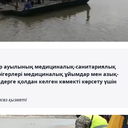
Яр ауылының медициналық-санитариялық
ігерлері медициналық ұйымдар мен азық-
ндерге қолдан келген көмекті көрсету үшін
асөз қызметі