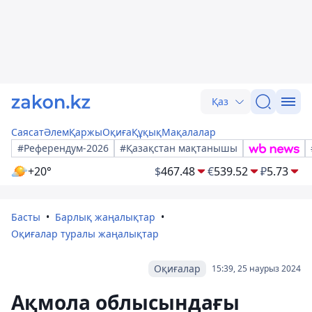
Қаз
Саясат
Әлем
Қаржы
Оқиға
Құқық
Мақалалар
#Референдум-2026
#Қазақстан мақтанышы
+20°
$
467.48
€
539.52
₽
5.73
Басты
Барлық жаңалықтар
Оқиғалар туралы жаңалықтар
Оқиғалар
15:39, 25 наурыз 2024
Ақмола облысындағы