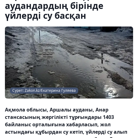
аудандардың бірінде
үйлерді су басқан
Сурет: Zakon.kz/Екатерина Гуляева
Ақмола облысы, Аршалы ауданы, Анар
стансасының жергілікті тұрғындары 1403
байланыс орталығына хабарласып, жол
астындағы құбырдан су кетіп, үйлерді су алып