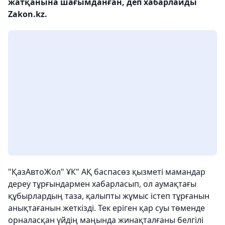
жатқанына шағымданған, деп хабарлайды
Zakon.kz.
"ҚазАвтоЖол" ҰК" АҚ баспасөз қызметі мамандар
дереу тұрғындармен хабарласып, ол аумақтағы
құбырлардың таза, қалыпты жұмыс істеп тұрғанын
анықтағанын жеткізді. Тек еріген қар суы төменде
орналасқан үйдің маңында жинақталғаны белгілі