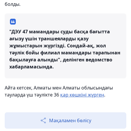
болды.
"ДЭУ 47 мамандары суды басқа бағытта
ағызу үшін траншеяларды қазу
жұмыстарын жүргізді. Сондай-ақ, жол
тәулік бойы филиал мамандары тарапынан
бақылауға алынды", делінген ведомство
хабарламасында.
Айта кетсек, Алматы мен Алматы облысындағы
тауларда үш тәулікте 36
қар көшкіні жүрген
.
Мақаламен бөлісу