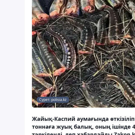
Сурет: polisia.kz
Жайық-Каспий аумағында өткізіліп
тоннаға жуық балық, оның ішінде 4
тәркіленді, деп хабарлайды Zakon.k