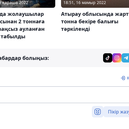
08 қараша 2022
18:51, 16 мамыр 2022
уда жолаушылар
Атырау облысында жар
сынан 2 тоннаға
тонна бекіре балығы
заңсыз ауланған
тәркіленді
 табылды
абардар болыңыз:
Пікір жаз