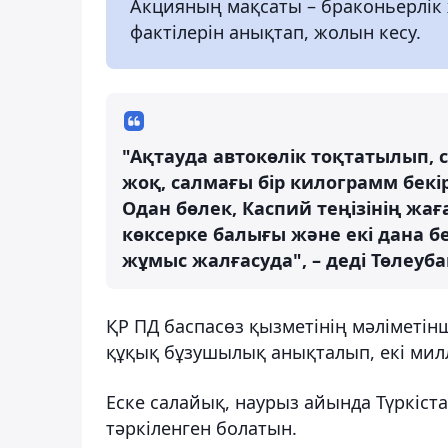
Акцияның мақсаты – браконьерлік
фактілерін анықтап, жолын кесу.
"Ақтауда автокөлік тоқтатылып, 
жоқ, салмағы бір килограмм бек
Одан бөлек, Каспий теңізінің жа
көксерке балығы және екі дана бе
жұмыс жалғасуда", – деді Төлеуб
ҚР ПД баспасөз қызметінің мәліметінш
құқық бұзушылық анықталып, екі милл
Еске салайық, наурыз айында Түркіст
тәркіленген болатын.