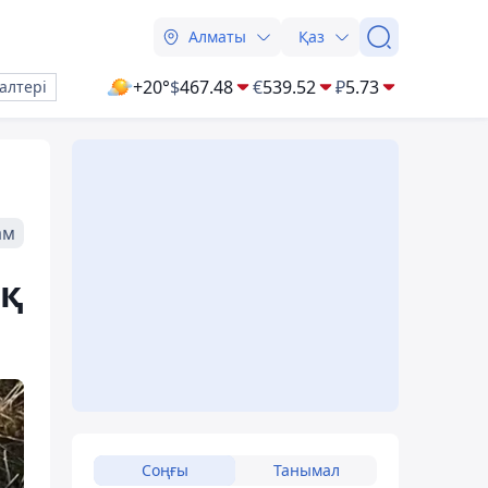
Алматы
Қаз
+20°
$
467.48
€
539.52
₽
5.73
алтері
ам
ық
Соңғы
Танымал