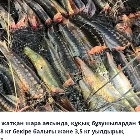
 жатқан шара аясында, құқық бұзушылардан 1
8 кг бекіре балығы және 3,5 кг уылдырық
z.