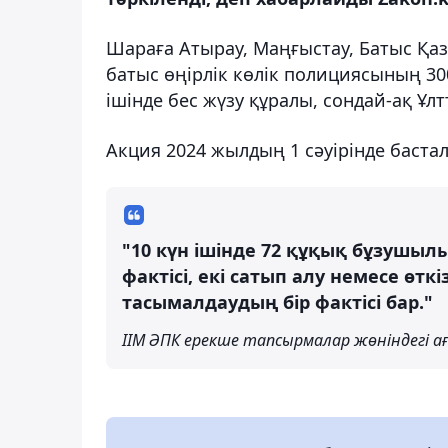
Шараға Атырау, Маңғыстау, Батыс Қа
батыс өңірлік көлік полициясының 30
ішінде бес жүзу құралы, сондай-ақ Ұ
Акция 2024 жылдың 1 сәуірінде бастал
"10 күн ішінде 72 құқық бұзушыл
фактісі, екі сатып алу немесе өтк
тасымалдаудың бір фактісі бар."
ІІМ ӘПК ерекше тапсырмалар жөніндегі а