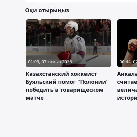
Оқи отырыңыз
01:09, 07 тамыз 2026
00:44, 
Казахстанский хоккеист
Анкала
Буяльский помог "Полонии"
счита
победить в товарищеском
велич
матче
истор