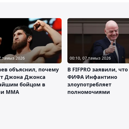
07 тамыз 2026
00:10, 07 тамыз 2026
ев объяснил, почему
В FIFPRO заявили, что
ет Джона Джонса
ФИФА Инфантино
айшим бойцом в
злоупотребляет
ии ММА
полномочиями