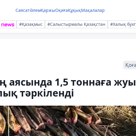
Саясат
Әлем
Қаржы
Оқиға
Құқық
Мақалалар
#Қазақмыс
#Салыстырмалы Қазақстан
#Халық бухг
Қоғ
ң аясында 1,5 тоннаға жу
лық тәркіленді