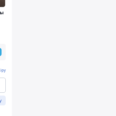
ты
Кіру
у