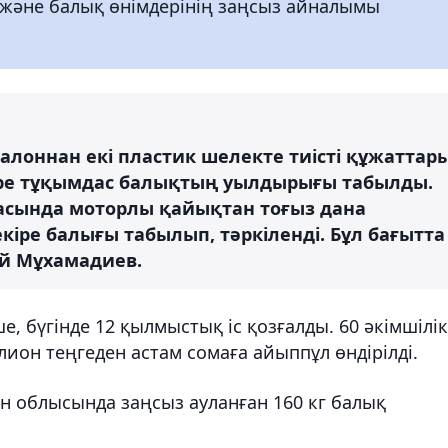
 және балық өнімдерінің заңсыз айналымы
салоннан екі пластик шелекте тиісті құжаттар
іре тұқымдас балықтың уылдырығы табылды.
ғасында моторлы қайықтан тоғыз дана
кіре балығы табылып, тәркіленді. Бұл бағытта
ай Мұхамадиев.
е, бүгінде 12 қылмыстық іс қозғалды. 60 әкімшілік
ион теңгеден астам сомаға айыппұл өндірілді.
ан облысында заңсыз ауланған 160 кг балық