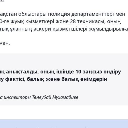
зақстан облыстары полиция департаменттері мен
0-ге жуық қызметкері және 28 техникасы, оның
лттық ұланның әскери қызметшілері жұмылдырылға
ған.
ық анықталды, оның ішінде 10 заңсыз өндіру
ізу фактісі, балық және балық өнімдерін
ға инспекторы Төлеубай Мұхамадиев