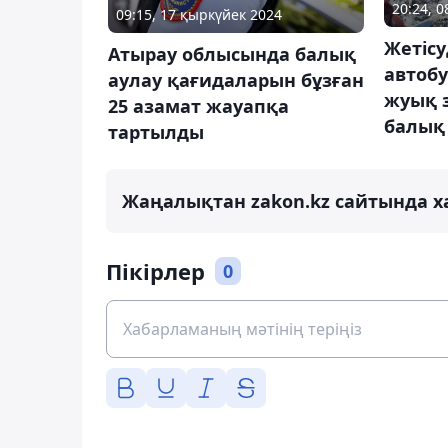
20:24, 
09:15, 17 қыркүйек 2024
Жетіс
Атырау облысында балық
автобу
аулау қағидаларын бұзған
жуық 
25 азамат жауапқа
балық
тартылды
Жаңалықтан zakon.kz сайтында х
Пікірлер
0