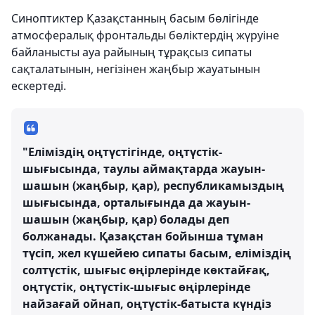
Синоптиктер Қазақстанның басым бөлігінде
атмосфералық фронтальды бөліктердің жүруіне
байланысты ауа райының тұрақсыз сипаты
сақталатынын, негізінен жаңбыр жауатынын
ескертеді.
"Еліміздің оңтүстігінде, оңтүстік-
шығысында, таулы аймақтарда жауын-
шашын (жаңбыр, қар), республикамыздың
шығысында, орталығында да жауын-
шашын (жаңбыр, қар) болады деп
болжанады. Қазақстан бойынша тұман
түсіп, жел күшейею сипаты басым, еліміздің
солтүстік, шығыс өңірлерінде көктайғақ,
оңтүстік, оңтүстік-шығыс өңірлерінде
найзағай ойнап, оңтүстік-батыста күндіз