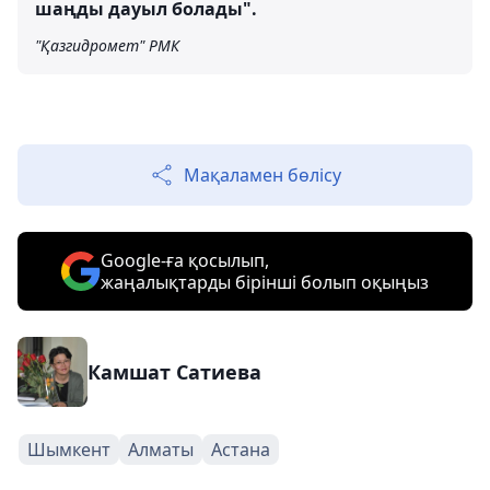
шаңды дауыл болады".
"Қазгидромет" РМК
Мақаламен бөлісу
Google-ға қосылып,
жаңалықтарды бірінші болып оқыңыз
Камшат Сатиева
Шымкент
Алматы
Астана