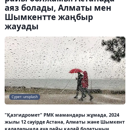
аяз болады, Алматы мен
Шымкентте жаңбыр
жауады
Сурет: unsplash
"Қазгидромет" РМК мамандары жұмада, 2024
жылы 12 сәуірде Астана, Алматы және Шымкент
қалаларында ауа райы қалай болатынын