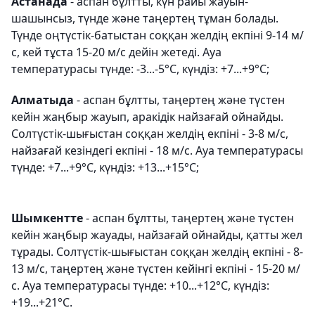
Астанада
- аспан бұлтты, күн райы жауын-
шашынсыз, түнде және таңертең тұман болады.
Түнде оңтүстік-батыстан соққан желдің екпіні 9-14 м/
с, кей тұста 15-20 м/с дейін жетеді. Ауа
температурасы түнде: -3...-5°С, күндіз: +7...+9°С;
Алматыда
- аспан бұлтты, таңертең және түстен
кейін жаңбыр жауып, аракідік найзағай ойнайды.
Солтүстік-шығыстан соққан желдің екпіні - 3-8 м/с,
найзағай кезіндегі екпіні - 18 м/с. Ауа температурасы
түнде: +7...+9°С, күндіз: +13...+15°С;
Шымкентте
- аспан бұлтты, таңертең және түстен
кейін жаңбыр жауады, найзағай ойнайды, қатты жел
тұрады. Солтүстік-шығыстан соққан желдің екпіні - 8-
13 м/с, таңертең және түстен кейінгі екпіні - 15-20 м/
с. Ауа температурасы түнде: +10...+12°С, күндіз:
+19...+21°С.