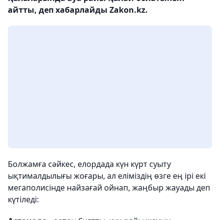
айтты, деп хабарлайды Zakon.kz.
Болжамға сәйкес, елордада күн күрт суыту
ықтималдылығы жоғары, ал еліміздің өзге ең ірі екі
мегаполисінде найзағай ойнап, жаңбыр жауады деп
күтіледі: