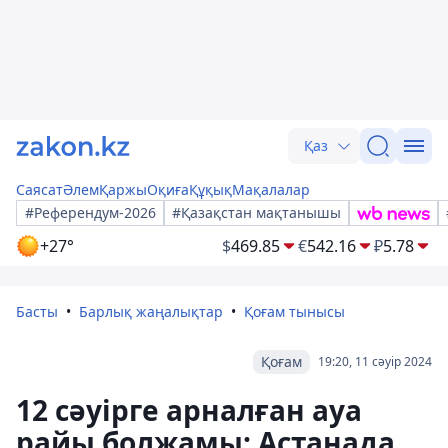
Қаз
Саясат
Әлем
Қаржы
Оқиға
Құқық
Мақалалар
#Референдум-2026
#Қазақстан мақтанышы
+27°
$
469.85
€
542.16
₽
5.78
Басты
Барлық жаңалықтар
Қоғам тынысы
Қоғам
19:20, 11 сәуір 2024
12 сәуірге арналған ауа
райы болжамы: Астанада