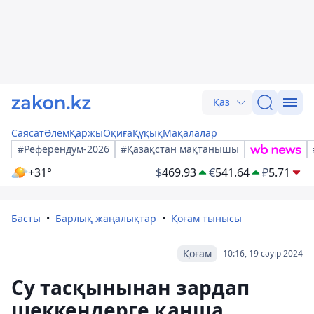
Қаз
Саясат
Әлем
Қаржы
Оқиға
Құқық
Мақалалар
#Референдум-2026
#Қазақстан мақтанышы
+31°
$
469.93
€
541.64
₽
5.71
Басты
Барлық жаңалықтар
Қоғам тынысы
Қоғам
10:16, 19 сәуір 2024
Су тасқынынан зардап
шеккендерге қанша