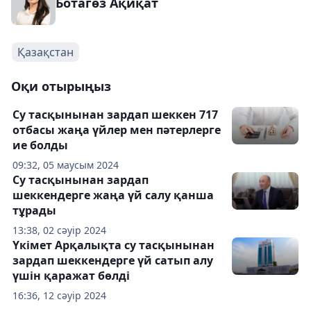
Ботагөз Ақиқат
Қазақстан
Оқи отырыңыз
Су тасқынынан зардап шеккен 717
отбасы жаңа үйлер мен пәтерлерге
ие болды
09:32, 05 маусым 2024
Су тасқынынан зардап
шеккендерге жаңа үй салу қанша
тұрады
13:38, 02 сәуір 2024
Үкімет Арқалықта су тасқынынан
зардап шеккендерге үй сатып алу
үшін қаражат бөлді
16:36, 12 сәуір 2024