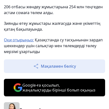
206 отбасы жөндеу жұмыстарына 254 млн теңгеден
астам сомаға төлем алды.
Зиянды өтеу жұмыстары жалғасуда және үкіметтің
қатаң бақылауында.
Оқи отырыңыз:
Қазақстанда су тасқынынан зардап
шеккендер үшін салықтар мен төлемдерді төлеу
мерзімі ұзартылды
Мақаламен бөлісу
Google-ға қосылып,
жаңалықтарды бірінші болып оқыңыз