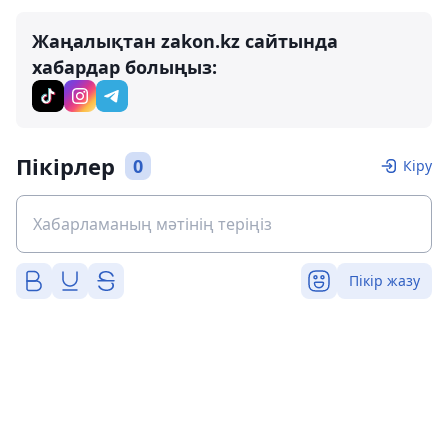
Жаңалықтан zakon.kz сайтында
хабардар болыңыз:
Пікірлер
0
Кіру
Пікір жазу