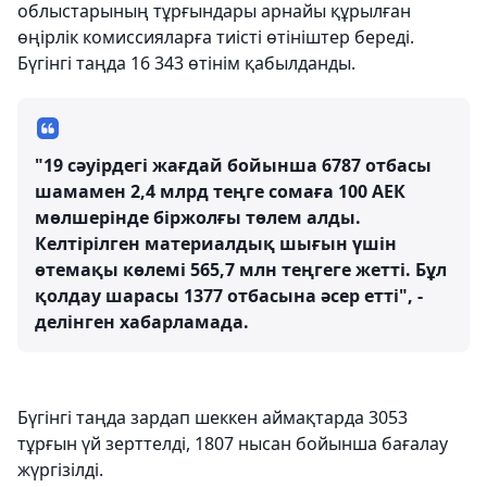
облыстарының тұрғындары арнайы құрылған
өңірлік комиссияларға тиісті өтініштер береді.
Бүгінгі таңда 16 343 өтінім қабылданды.
"19 сәуірдегі жағдай бойынша 6787 отбасы
шамамен 2,4 млрд теңге сомаға 100 АЕК
мөлшерінде біржолғы төлем алды.
Келтірілген материалдық шығын үшін
өтемақы көлемі 565,7 млн теңгеге жетті. Бұл
қолдау шарасы 1377 отбасына әсер етті", -
делінген хабарламада.
Бүгінгі таңда зардап шеккен аймақтарда 3053
тұрғын үй зерттелді, 1807 нысан бойынша бағалау
жүргізілді.