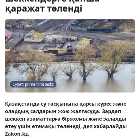
қаражат төленді
Сурет: primeminister.kz
Қазақстанда су тасқынына қарсы күрес және
олардың салдарын жою жалғасуда. Зардап
шеккен азаматтарға біржолғы және залалды
өтеу үшін өтемақы төленеді, деп хабарлайды
Zakon.kz.