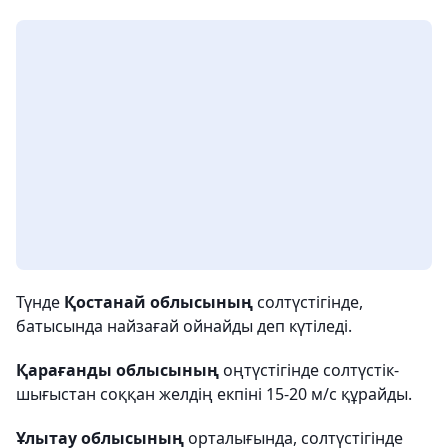
Түнде
Қостанай облысының
солтүстігінде,
батысында найзағай ойнайды деп күтіледі.
Қарағанды облысының
оңтүстігінде солтүстік-
шығыстан соққан желдің екпіні 15-20 м/с құрайды.
Ұлытау облысының
орталығында, солтүстігінде