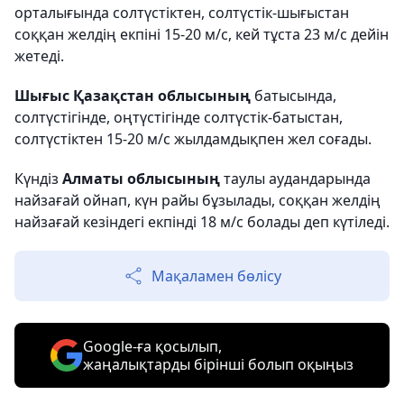
орталығында солтүстіктен, солтүстік-шығыстан
соққан желдің екпіні 15-20 м/с, кей тұста 23 м/с дейін
жетеді.
Шығыс Қазақстан облысының
батысында,
солтүстігінде, оңтүстігінде солтүстік-батыстан,
солтүстіктен 15-20 м/с жылдамдықпен жел соғады.
Күндіз
Алматы облысының
таулы аудандарында
найзағай ойнап, күн райы бұзылады, соққан желдің
найзағай кезіндегі екпінді 18 м/с болады деп күтіледі.
Мақаламен бөлісу
Google-ға қосылып,
жаңалықтарды бірінші болып оқыңыз