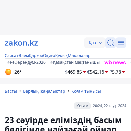
Қаз
Саясат
Әлем
Қаржы
Оқиға
Құқық
Мақалалар
#Референдум-2026
#Қазақстан мақтанышы
+26°
$
469.85
€
542.16
₽
5.78
Басты
Барлық жаңалықтар
Қоғам тынысы
Қоғам
20:24, 22 сәуір 2024
23 сәуірде еліміздің басым
бөлігінде найзағай ойнап,