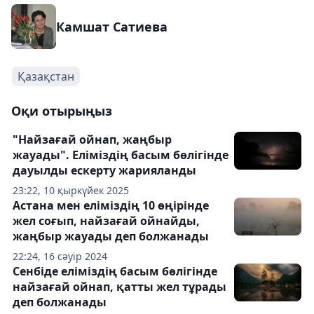
Камшат Сатиева
Қазақстан
Оқи отырыңыз
"Найзағай ойнап, жаңбыр
жауады". Еліміздің басым бөлігінде
дауылды ескерту жарияланды
23:22, 10 қыркүйек 2025
Астана мен еліміздің 10 өңірінде
жел соғып, найзағай ойнайды,
жаңбыр жауады деп болжанады
22:24, 16 сәуір 2024
Сенбіде еліміздің басым бөлігінде
найзағай ойнап, қатты жел тұрады
деп болжанады