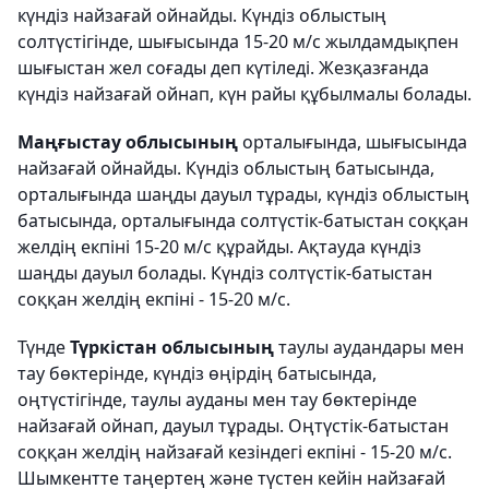
күндіз найзағай ойнайды. Күндіз облыстың
солтүстігінде, шығысында 15-20 м/с жылдамдықпен
шығыстан жел соғады деп күтіледі. Жезқазғанда
күндіз найзағай ойнап, күн райы құбылмалы болады.
Маңғыстау облысының
орталығында, шығысында
найзағай ойнайды. Күндіз облыстың батысында,
орталығында шаңды дауыл тұрады, күндіз облыстың
батысында, орталығында солтүстік-батыстан соққан
желдің екпіні 15-20 м/с құрайды. Ақтауда күндіз
шаңды дауыл болады. Күндіз солтүстік-батыстан
соққан желдің екпіні - 15-20 м/с.
Түнде
Түркістан облысының
таулы аудандары мен
тау бөктерінде, күндіз өңірдің батысында,
оңтүстігінде, таулы ауданы мен тау бөктерінде
найзағай ойнап, дауыл тұрады. Оңтүстік-батыстан
соққан желдің найзағай кезіндегі екпіні - 15-20 м/с.
Шымкентте таңертең және түстен кейін найзағай