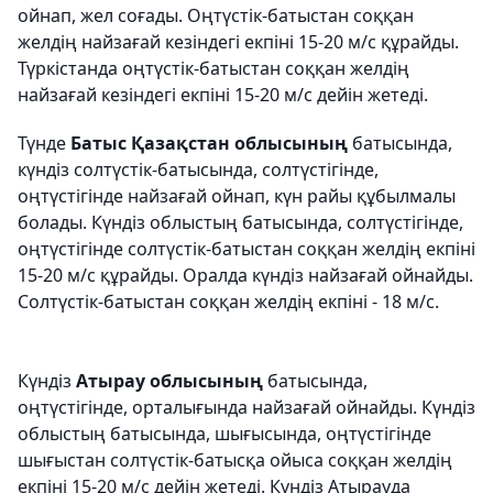
ойнап, жел соғады. Оңтүстік-батыстан соққан
желдің найзағай кезіндегі екпіні 15-20 м/с құрайды.
Түркістанда оңтүстік-батыстан соққан желдің
найзағай кезіндегі екпіні 15-20 м/с дейін жетеді.
Түнде
Батыс Қазақстан облысының
батысында,
күндіз солтүстік-батысында, солтүстігінде,
оңтүстігінде найзағай ойнап, күн райы құбылмалы
болады. Күндіз облыстың батысында, солтүстігінде,
оңтүстігінде солтүстік-батыстан соққан желдің екпіні
15-20 м/с құрайды. Оралда күндіз найзағай ойнайды.
Солтүстік-батыстан соққан желдің екпіні - 18 м/с.
Күндіз
Атырау облысының
батысында,
оңтүстігінде, орталығында найзағай ойнайды. Күндіз
облыстың батысында, шығысында, оңтүстігінде
шығыстан солтүстік-батысқа ойыса соққан желдің
екпіні 15-20 м/с дейін жетеді. Күндіз Атырауда