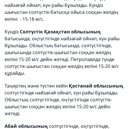
найзағай ойнап, күн райы бұзылады. Күндіз
шығыстан солтүстік-батысқа ойыса соққан желдің
екпіні - 15-18 м/с.
Күндіз
Солтүстік Қазақстан облысының
батысында, оңтүстігінде найзағай ойнап, күн райы
бұзылады. Облыстың батысында, солтүстігінде,
шығысында солтүстік-шығыстан соққан желдің
екпіні 15-20 м/с дейін жетеді. Петропавлда түнде
солтүстік-шығыстан соққан желдің екпіні 15-20 м/с
құрайды.
Таңертең және түстен кейін
Қостанай облысының
солтүстігінде найзағай ойнап, күн райы бұзылады.
Облыстың солтүстігінде, оңтүстігінде солтүстік-
шығыстан соққан желдің екпіні 15-20 м/с дейін
жетеді.
Абай облысының
солтүстігінде, оңтүстігінде,