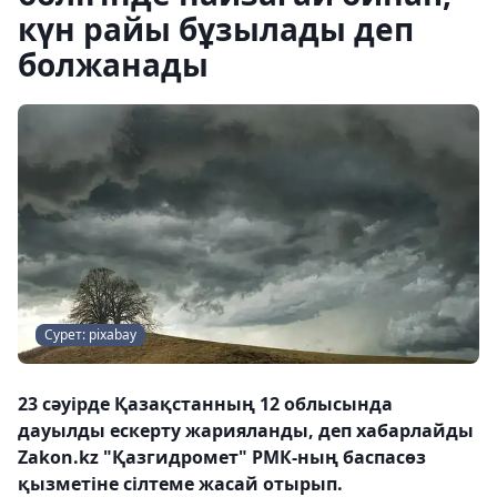
күн райы бұзылады деп
болжанады
Сурет: pixabay
23 сәуірде Қазақстанның 12 облысында
дауылды ескерту жарияланды, деп хабарлайды
Zakon.kz "Қазгидромет" РМК-ның баспасөз
қызметіне сілтеме жасай отырып.