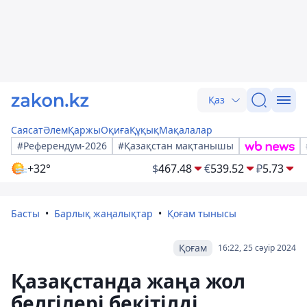
Қаз
Саясат
Әлем
Қаржы
Оқиға
Құқық
Мақалалар
#Референдум-2026
#Қазақстан мақтанышы
+32°
$
467.48
€
539.52
₽
5.73
Басты
Барлық жаңалықтар
Қоғам тынысы
Қоғам
16:22, 25 сәуір 2024
Қазақстанда жаңа жол
белгілері бекітілді