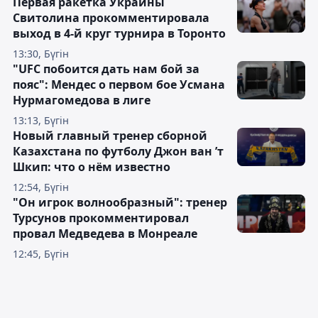
Первая ракетка Украины
Свитолина прокомментировала
выход в 4-й круг турнира в Торонто
13:30, Бүгін
"UFC побоится дать нам бой за
пояс": Мендес о первом бое Усмана
Нурмагомедова в лиге
13:13, Бүгін
Новый главный тренер сборной
Казахстана по футболу Джон ван ’т
Шкип: что о нём известно
12:54, Бүгін
"Он игрок волнообразный": тренер
Турсунов прокомментировал
провал Медведева в Монреале
12:45, Бүгін