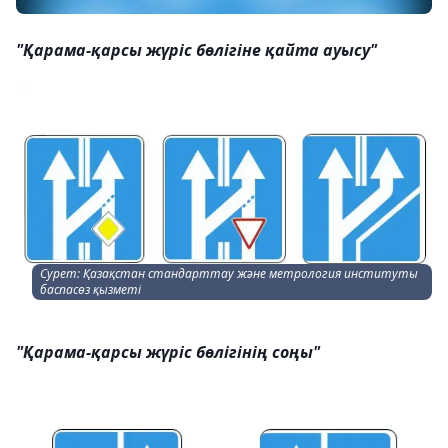
"Қарама-қарсы жүріс бөлігіне қайта ауысу"
Сурет: Қазақстан стандарттау және метрология институты
баспасөз қызметі
"Қарама-қарсы жүріс бөлігінің соңы"