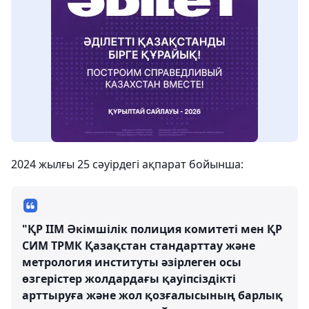
2024 жылғы 25 сәуірдегі ақпарат бойынша:
"ҚР ІІМ Әкімшілік полиция комитеті мен ҚР
СИМ ТРМК Қазақстан стандарттау және
метрология институты әзірлеген осы
өзгерістер жолдардағы қауіпсіздікті
арттыруға және жол қозғалысының барлық