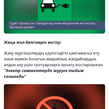
Сурет: Қазақстан стандарттау және метрология институты
баспасөз қызметі
Жаңа жол белгілерін енгізу:
Жаяу жүргіншілердің қауіпсіздігін қамтамасыз ету
және мүмкін болатын авариялық жағдайлардың
алдын алу үшін тротуарларға орнату жоспарланған
"Электр самокаттарда жүруге тыйым
салынады"