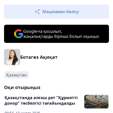
Мақаламен бөлісу
Google-ға қосылып,
жаңалықтарды бірінші болып оқыңыз
Ботагөз Ақиқат
Қазақстан
Оқи отырыңыз
Қазақстанда алғаш рет "Құрметті
донор" төсбелгісі тағайындалды
09:53, 13 шілде 2026