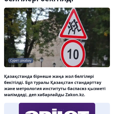
Сурет: pixabay
Қазақстанда бірнеше жаңа жол белгілері
бекітілді. Бұл туралы Қазақстан стандарттау
және метрология институты баспасөз қызметі
мәлімдеді, деп хабарлайды Zakon.kz.