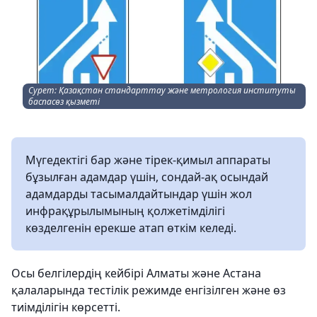
Сурет: Қазақстан стандарттау және метрология институты
баспасөз қызметі
Мүгедектігі бар және тірек-қимыл аппараты
бұзылған адамдар үшін, сондай-ақ осындай
адамдарды тасымалдайтындар үшін жол
инфрақұрылымының қолжетімділігі
көзделгенін ерекше атап өткім келеді.
Осы белгілердің кейбірі Алматы және Астана
қалаларында тестілік режимде енгізілген және өз
тиімділігін көрсетті.