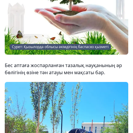
Сурет: Қызылорда облысы әкімдігінің баспасөз қызметі
Бес аптаға жоспарланған тазалық науқанының әр
бөлігінің өзіне тән атауы мен мақсаты бар.