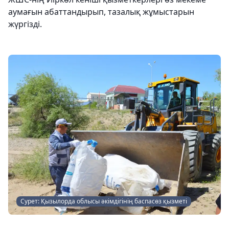
аумағын абаттандырып, тазалық жұмыстарын
жүргізді.
Сурет: Қызылорда облысы әкімдігінің баспасөз қызметі