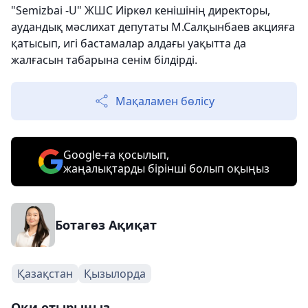
"Semizbai -U" ЖШС Иіркөл кенішінің директоры,
аудандық мәслихат депутаты М.Салқынбаев акцияға
қатысып, игі бастамалар алдағы уақытта да
жалғасын табарына сенім білдірді.
Мақаламен бөлісу
Google-ға қосылып,
жаңалықтарды бірінші болып оқыңыз
Ботагөз Ақиқат
Қазақстан
Қызылорда
Оқи отырыңыз