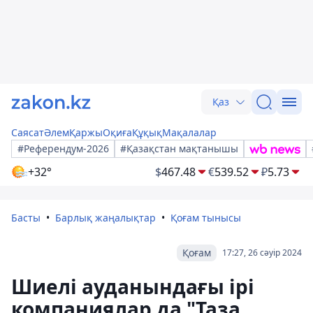
Қаз
Саясат
Әлем
Қаржы
Оқиға
Құқық
Мақалалар
#Референдум-2026
#Қазақстан мақтанышы
+32°
$
467.48
€
539.52
₽
5.73
Басты
Барлық жаңалықтар
Қоғам тынысы
Қоғам
17:27, 26 сәуір 2024
Шиелі ауданындағы ірі
компаниялар да "Таза