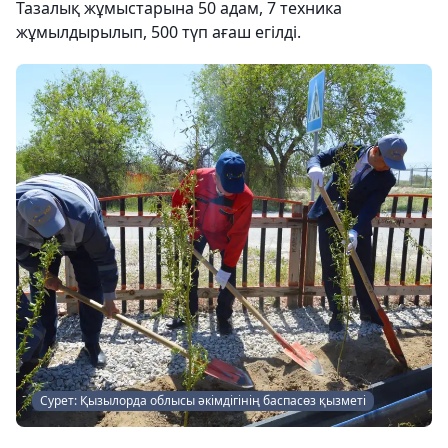
Тазалық жұмыстарына 50 адам, 7 техника
жұмылдырылып, 500 түп ағаш егілді.
Сурет: Қызылорда облысы әкімдігінің баспасөз қызметі