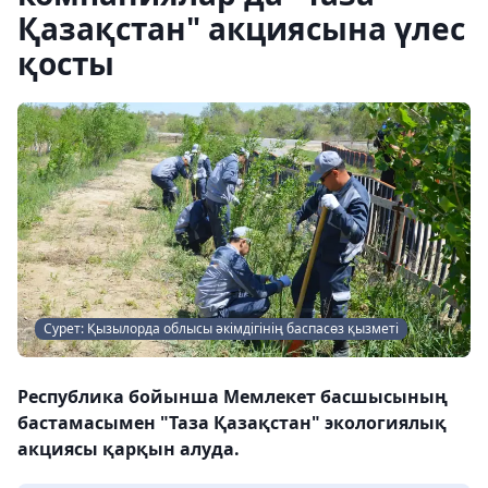
Қазақстан" акциясына үлес
қосты
Сурет: Қызылорда облысы әкімдігінің баспасөз қызметі
Республика бойынша Мемлекет басшысының
бастамасымен "Таза Қазақстан" экологиялық
акциясы қарқын алуда.