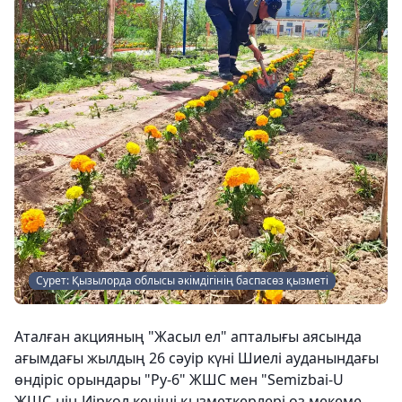
Сурет: Қызылорда облысы әкімдігінің баспасөз қызметі
Аталған акцияның "Жасыл ел" апталығы аясында
ағымдағы жылдың 26 сәуір күні Шиелі ауданындағы
өндіріс орындары "Ру-6" ЖШС мен "Semizbai-U
ЖШС-нің Иіркөл кеніші қызметкерлері өз мекеме