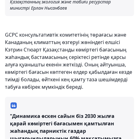
Қазақстанның экология және табиғи ресурстар
министрі Ерлан Нысанбаев
GCPC консультативтік комитетінің төрағасы және
Канаданың климаттың өзгеруі жөніндегі елшісі
Кэтрин Стюарт Қазақстанды көміртегі бағасының
жаһандық бастамасының серіктесі ретінде қарсы
алуға қуанышты екенін жеткізді. Оның айтуынша,
көміртегі бағасын көптеген елдер қабылдаған кезде
тиімді болады, өйткені кең қамту таза шешімдерді
табуға көбірек мүмкіндік береді.
"Динамика өскен сайын біз 2030 жылға
қарай көміртегі бағасымен қамтылған
жаһандық парниктік газдар
шығарындыларының 60% мақсатымызға