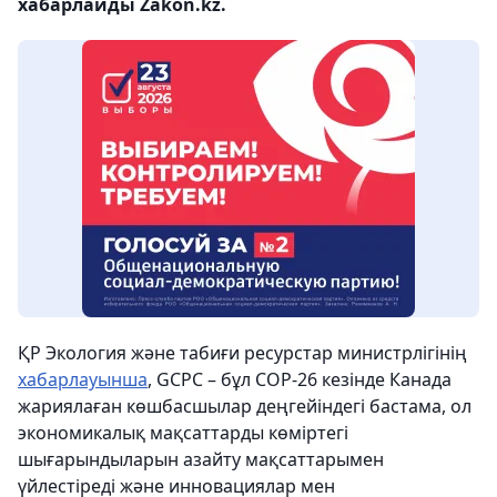
хабарлайды Zakon.kz.
ҚР Экология және табиғи ресурстар министрлігінің
хабарлауынша
, GCPC – бұл COP-26 кезінде Канада
жариялаған көшбасшылар деңгейіндегі бастама, ол
экономикалық мақсаттарды көміртегі
шығарындыларын азайту мақсаттарымен
үйлестіреді және инновациялар мен