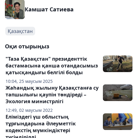
Камшат Сатиева
Қазақстан
Оқи отырыңыз
"Таза Қазақстан" президенттік
бастамасына қанша отандасымыз
қатысқандығы белгілі болды
10:04, 25 маусым 2025
Жаһандық жылыну Қазақстанға су
тапшылығы қаупін төндіреді –
Экология министрлігі
12:49, 02 маусым 2022
Еліміздегі үш облыстың
тұрғындарына Әлеуметтік
кодекстің мүмкіндіктері
түсіндірілді