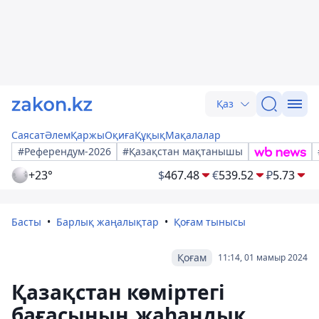
Қаз
Саясат
Әлем
Қаржы
Оқиға
Құқық
Мақалалар
#Референдум-2026
#Қазақстан мақтанышы
+23°
$
467.48
€
539.52
₽
5.73
Басты
Барлық жаңалықтар
Қоғам тынысы
Қоғам
11:14, 01 мамыр 2024
Қазақстан көміртегі
бағасының жаһандық