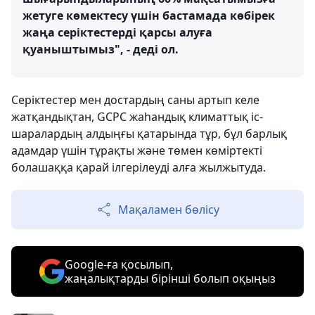
жетуге көмектесу үшін бастамада көбірек
жаңа серіктестерді қарсы алуға
қуаныштымыз", - деді ол.
Серіктестер мен достардың саны артып келе
жатқандықтан, GCPC жаһандық климаттық іс-
шаралардың алдыңғы қатарында тұр, бұл барлық
адамдар үшін тұрақты және төмен көміртекті
болашаққа қарай ілгерілеуді алға жылжытуда.
Мақаламен бөлісу
Google-ға қосылып,
жаңалықтарды бірінші болып оқыңыз