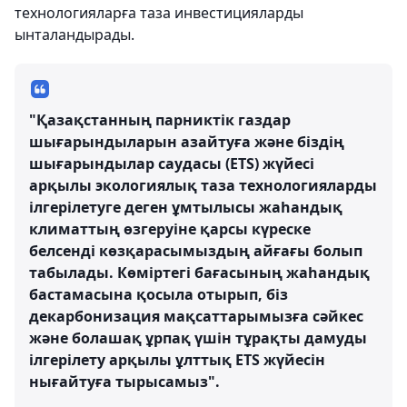
технологияларға таза инвестицияларды
ынталандырады.
"Қазақстанның парниктік газдар
шығарындыларын азайтуға және біздің
шығарындылар саудасы (ETS) жүйесі
арқылы экологиялық таза технологияларды
ілгерілетуге деген ұмтылысы жаһандық
климаттың өзгеруіне қарсы күреске
белсенді көзқарасымыздың айғағы болып
табылады. Көміртегі бағасының жаһандық
бастамасына қосыла отырып, біз
декарбонизация мақсаттарымызға сәйкес
және болашақ ұрпақ үшін тұрақты дамуды
ілгерілету арқылы ұлттық ETS жүйесін
нығайтуға тырысамыз".