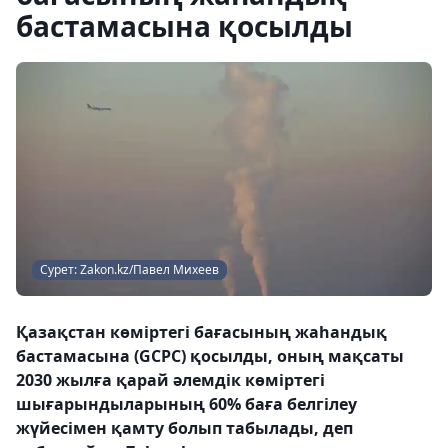
бастамасына қосылды
Сурет: Zakon.kz/Павел Михеев
Қазақстан көміртегі бағасының жаһандық
бастамасына (GCPC) қосылды, оның мақсаты
2030 жылға қарай әлемдік көміртегі
шығарындыларының 60% баға белгілеу
жүйесімен қамту болып табылады, деп