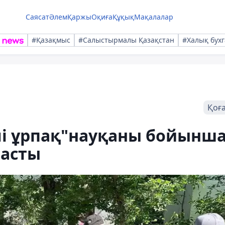
Саясат
Әлем
Қаржы
Оқиға
Құқық
Мақалалар
#Қазақмыс
#Салыстырмалы Қазақстан
#Халық бухг
Қоғ
і ұрпақ"науқаны бойынш
 асты