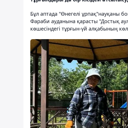
Бұл аптада "Өнегелі ұрпақ"науқаны бой
Фараби ауданына қарасты "Достық ау
көшесіндегі тұрғын-үй алқабының көл