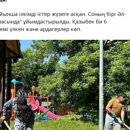
ынша ілкімді істер жүзеге асқан. Соның бірі Әл-
ласында" ұйымдастырылды. Қазыбек би 6
емі үлкен және ардагерлер көп.