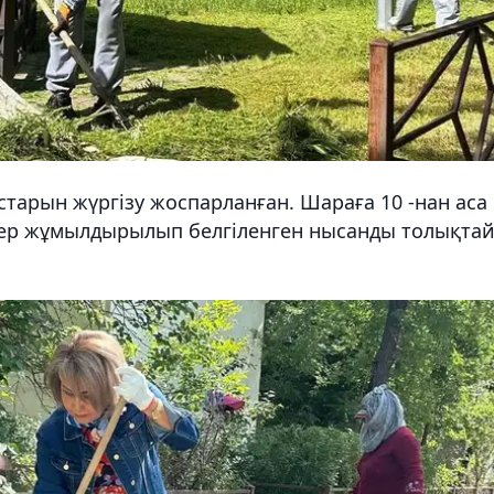
тарын жүргізу жоспарланған. Шараға 10 -нан аса
лер жұмылдырылып белгіленген нысанды толықта