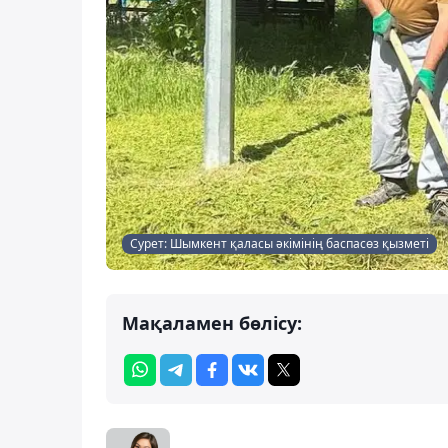
Сурет: Шымкент қаласы әкімінің баспасөз қызметі
Мақаламен бөлісу: