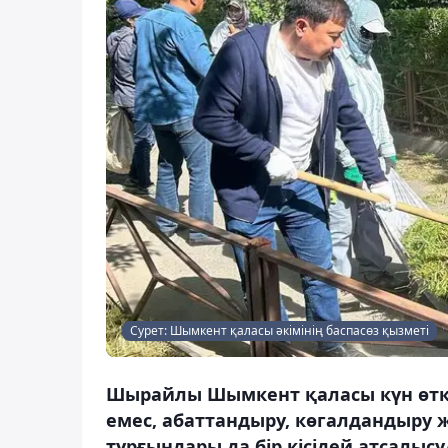
Сурет: Шымкент қаласы әкімінің баспасөз қызметі
Шырайлы Шымкент қаласы күн өтке
емес, абаттандыру, көгалдандыру
тұрғындары да бір кісідей атсалысу