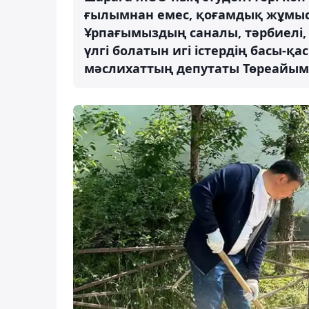
ғылымнан емес, қоғамдық жұмыст
Ұрпағымыздың саналы, тәрбиелі,
үлгі болатын игі істердің басы-қ
мәслихаттың депутаты Төреайым