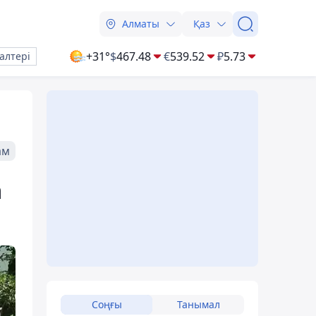
Алматы
Қаз
+31°
$
467.48
€
539.52
₽
5.73
алтері
ам
а
Соңғы
Танымал