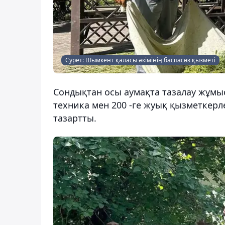
Сурет: Шымкент қаласы әкімінің баспасөз қызметі
Сондықтан осы аумақта тазалау жұмыс
техника мен 200 -ге жуық қызметкер
тазартты.