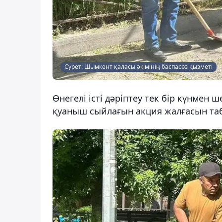
Сурет: Шымкент қаласы әкімінің баспасөз қызметі
Өнегелі істі дәріптеу тек бір күнмен
қуаныш сыйлағын акция жалғасын таб