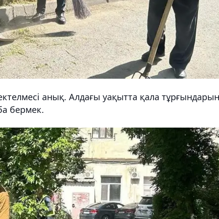
 шектелмесі анық. Алдағы уақытта қала тұрғындары
а бермек.