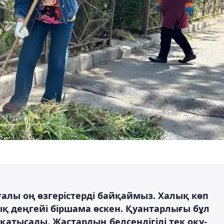
ғалы оң өзгерістерді байқаймыз. Халық көп
 деңгейі біршама өскен. Қуантарлығы бұл
қатысады. Жастардың белсендігілі тек оқу-