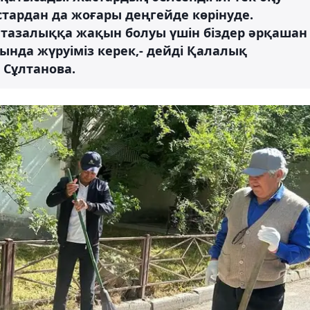
ардан да жоғары деңгейде көрінуде.
 тазалыққа жақын болуы үшін біздер әрқашан
асында жүруіміз керек,- дейді Қалалық
 Сұлтанова.