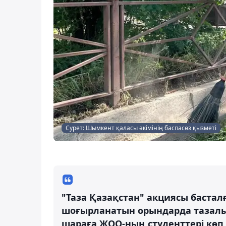
Сурет: Шымкент қаласы әкімінің баспасөз қызметі
"Таза Қазақстан" акциясы бастал
шоғырланатын орындарда тазалық
шараға ЖОО-ның студенттері көп 