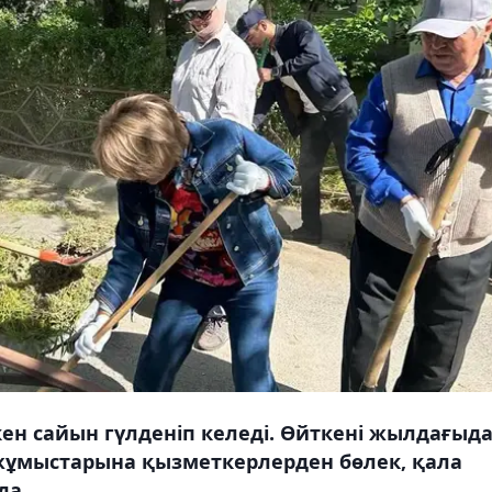
н сайын гүлденіп келеді. Өйткені жылдағыд
 жұмыстарына қызметкерлерден бөлек, қала
да.