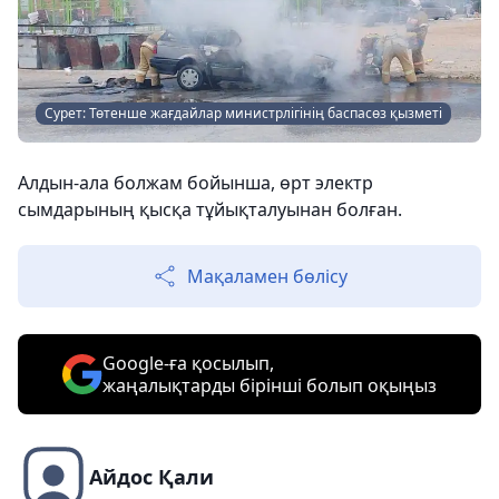
Сурет: Төтенше жағдайлар министрлігінің баспасөз қызметі
Алдын-ала болжам бойынша, өрт электр
сымдарының қысқа тұйықталуынан болған.
Мақаламен бөлісу
Google-ға қосылып,
жаңалықтарды бірінші болып оқыңыз
Айдос Қали