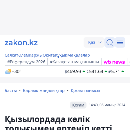
Қаз
Саясат
Әлем
Қаржы
Оқиға
Құқық
Мақалалар
#Референдум-2026
#Қазақстан мақтанышы
+30°
$
469.93
€
541.64
₽
5.71
Басты
Барлық жаңалықтар
Қоғам тынысы
Қоғам
14:40, 08 мамыр 2024
Қызылордада көлік
толығымен өртеніп кетті