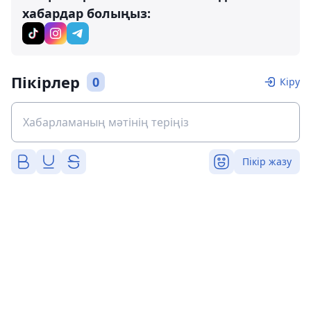
хабардар болыңыз:
Пікірлер
0
Кіру
Пікір жазу