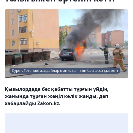
Сурет: Төтенше жағдайлар министрлігінің баспасөз қызметі
Қызылордада бес қабатты тұрғын үйдің
жанында тұрған жеңіл көлік жанды, деп
хабарлайды Zakon.kz.