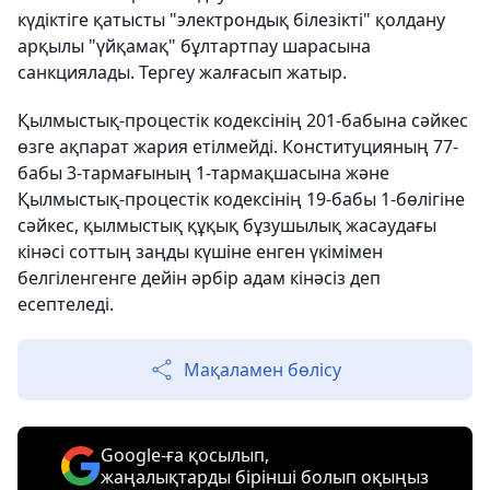
күдіктіге қатысты "электрондық білезікті" қолдану
арқылы "үйқамақ" бұлтартпау шарасына
санкциялады. Тергеу жалғасып жатыр.
Қылмыстық-процестік кодексінің 201-бабына сәйкес
өзге ақпарат жария етілмейді. Конституцияның 77-
бабы 3-тармағының 1-тармақшасына және
Қылмыстық-процестік кодексінің 19-бабы 1-бөлігіне
сәйкес, қылмыстық құқық бұзушылық жасаудағы
кінәсі соттың заңды күшіне енген үкімімен
белгіленгенге дейін әрбір адам кінәсіз деп
есептеледі.
Мақаламен бөлісу
Google-ға қосылып,
жаңалықтарды бірінші болып оқыңыз