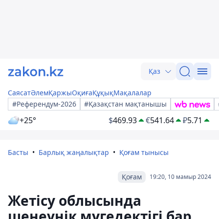
Қаз
Саясат
Әлем
Қаржы
Оқиға
Құқық
Мақалалар
#Референдум-2026
#Қазақстан мақтанышы
+25°
$
469.93
€
541.64
₽
5.71
Басты
Барлық жаңалықтар
Қоғам тынысы
Қоғам
19:20, 10 мамыр 2024
Жетісу облысында
шенеунік мүгедектігі бар