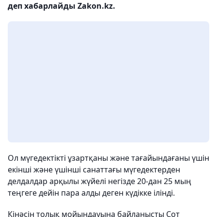
деп хабарлайды Zakon.kz.
Ол мүгедектікті ұзартқаны және тағайындағаны үшін
екінші және үшінші санаттағы мүгедектерден
делдалдар арқылы жүйелі негізде 20-дан 25 мың
теңгеге дейін пара алды деген күдікке ілінді.
Кінәсін толық мойындауына байланысты Сот