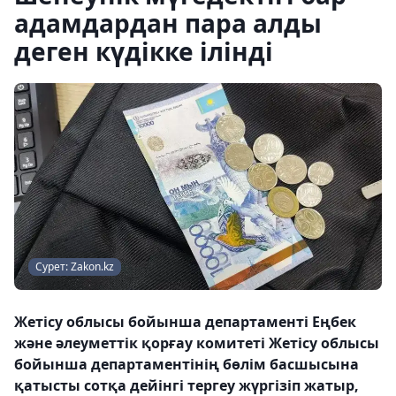
адамдардан пара алды
деген күдікке ілінді
Сурет: Zakon.kz
Жетісу облысы бойынша департаменті Еңбек
және әлеуметтік қорғау комитеті Жетісу облысы
бойынша департаментінің бөлім басшысына
қатысты сотқа дейінгі тергеу жүргізіп жатыр,