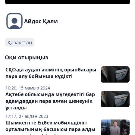
Айдос Қали
Қазақстан
Оқи отырыңыз
СҚО-да аудан әкімінің орынбасары
пара алу бойынша күдікті
10:20, 15 мамыр 2024
Ақтөбе облысында мүгедектігі бар
адамдардан пара алған шенеунік
ұсталды
17:17, 07 ақпан 2023
Шымкентте Еңбек мобильділігі
орталығының басшысы пара алды