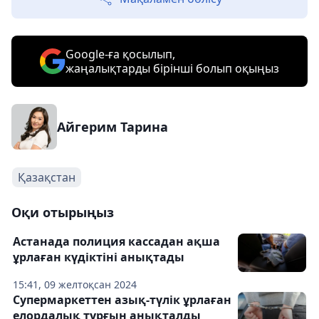
Google-ға қосылып,
жаңалықтарды бірінші болып оқыңыз
Айгерим Тарина
Қазақстан
Оқи отырыңыз
Астанада полиция кассадан ақша
ұрлаған күдіктіні анықтады
15:41, 09 желтоқсан 2024
Супермаркеттен азық-түлік ұрлаған
елордалық тұрғын анықталды