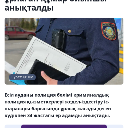
анықталды
Сурет: ҚР ІІМ
Есіл ауданы полиция бөлімі криминалдық
полиция қызметкерлері жедел-іздестіру іс-
шаралары барысында ұрлық жасады деген
күдікпен 34 жастағы ер адамды анықтады.