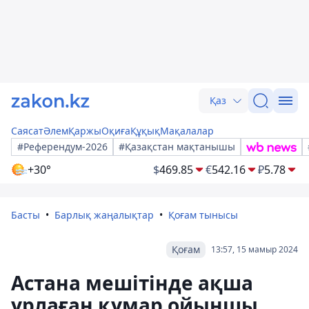
Қаз
Саясат
Әлем
Қаржы
Оқиға
Құқық
Мақалалар
#Референдум-2026
#Қазақстан мақтанышы
+30°
$
469.85
€
542.16
₽
5.78
Басты
Барлық жаңалықтар
Қоғам тынысы
Қоғам
13:57, 15 мамыр 2024
Астана мешітінде ақша
ұрлаған құмар ойыншы