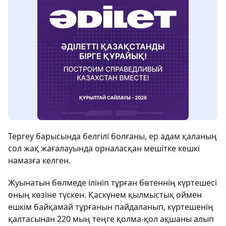
Тергеу барысында белгілі болғаны, ер адам қаланың
сол жақ жағалауында орналасқан мешітке кешкі
намазға келген.
Жуынатын бөлмеде ілініп тұрған бөтеннің күртешесі
оның көзіне түскен. Қаскүнем қылмыстық оймен
ешкім байқамай тұрғанын пайдаланып, күртешенің
қалтасынан 220 мың теңге қолма-қол ақшаны алып