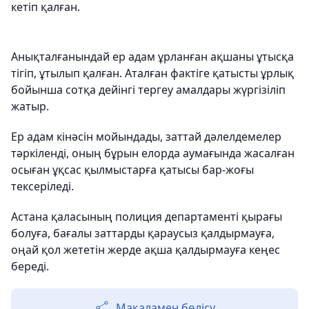
кетіп қалған.
Анықталғанындай ер адам ұрланған ақшаны ұтысқа
тігіп, ұтылып қалған. Аталған фактіге қатысты ұрлық
бойынша сотқа дейінгі тергеу амалдары жүргізіліп
жатыр.
Ер адам кінәсін мойындады, заттай дәлелдемелер
тәркіленді, оның бұрын елорда аумағында жасалған
осыған ұқсас қылмыстарға қатысы бар-жоғы
тексеріледі.
Астана қаласының полиция департаменті қырағы
болуға, бағалы заттарды қараусыз қалдырмауға,
оңай қол жететін жерде ақша қалдырмауға кеңес
береді.
Мақаламен бөлісу