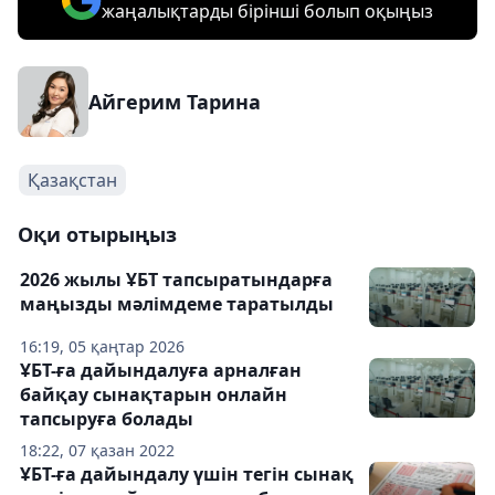
жаңалықтарды бірінші болып оқыңыз
Айгерим Тарина
Қазақстан
Оқи отырыңыз
2026 жылы ҰБТ тапсыратындарға
маңызды мәлімдеме таратылды
16:19, 05 қаңтар 2026
ҰБТ-ға дайындалуға арналған
байқау сынақтарын онлайн
тапсыруға болады
18:22, 07 қазан 2022
ҰБТ-ға дайындалу үшін тегін сынақ