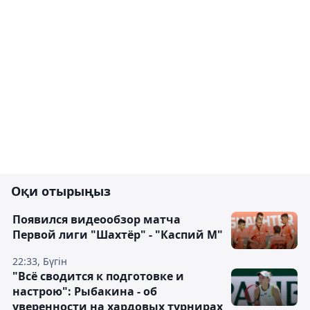
Оқи отырыңыз
Появился видеообзор матча
Первой лиги "Шахтёр" - "Каспий М"
22:33, Бүгін
"Всё сводится к подготовке и
настрою": Рыбакина - об
уверенности на хардовых турнирах