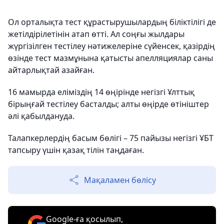
Ол орталықта тест құрастырушылардың біліктілігі де
жетілдірілетінін атап өтті. Ал соңғы жылдары
жүргізілген тестілеу нәтижелеріне сүйенсек, қазірдің
өзінде тест мазмұнына қатысты апелляциялар саны
айтарлықтай азайған.
16 мамырда еліміздің 14 өңірінде негізгі Ұлттық
бірыңғай тестілеу басталды; алты өңірде өтініштер
әлі қабылдануда.
Талапкерлердің басым бөлігі – 75 пайызы негізгі ҰБТ
тапсыру үшін қазақ тілін таңдаған.
Мақаламен бөлісу
Google-ға қосылып,