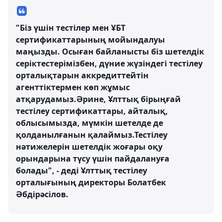
"Біз үшін тестілер мен ҰБТ
сертификаттарының мойындалуы
маңызды. Осыған байланысты біз шетелдік
серіктестерімізбен, дүние жүзіндегі тестілеу
орталықтарын аккредиттейтін
агенттіктермен көп жұмыс
атқарудамыз.Әрине, Ұлттық бірыңғай
тестілеу сертификаттары, айталық,
облысымызда, мүмкін шетелде де
қолданылғанын қалаймыз.Тестілеу
нәтижелерін шетелдік жоғары оқу
орындарына түсу үшін пайдалануға
болады", - деді Ұлттық тестілеу
орталығының директоры Болатбек
Әбдірәсілов.