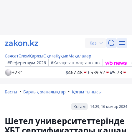
Қаз
Саясат
Әлем
Қаржы
Оқиға
Құқық
Мақалалар
#Референдум-2026
#Қазақстан мақтанышы
+23°
$
467.48
€
539.52
₽
5.73
Басты
Барлық жаңалықтар
Қоғам тынысы
Қоғам
14:29, 16 мамыр 2024
Шетел университеттерінде
ҰБТ сертификаттары қашан