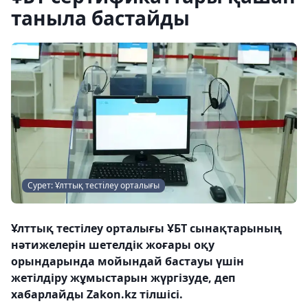
таныла бастайды
Сурет: Ұлттық тестілеу орталығы
Ұлттық тестілеу орталығы ҰБТ сынақтарының
нәтижелерін шетелдік жоғары оқу
орындарында мойындай бастауы үшін
жетілдіру жұмыстарын жүргізуде, деп
хабарлайды Zakon.kz тілшісі.