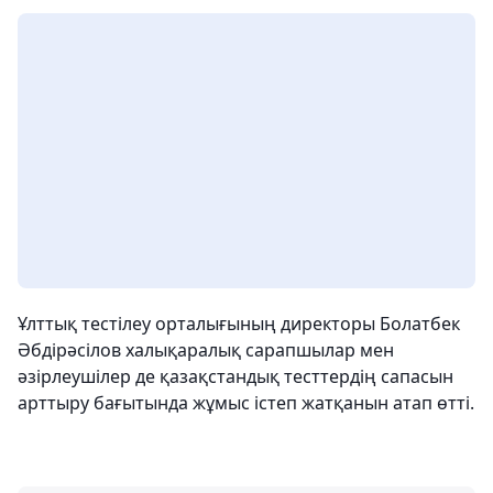
Ұлттық тестілеу орталығының директоры Болатбек
Әбдірәсілов халықаралық сарапшылар мен
әзірлеушілер де қазақстандық тесттердің сапасын
арттыру бағытында жұмыс істеп жатқанын атап өтті.