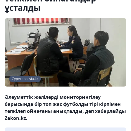
ұсталды
Сурет: polisia.kz
Әлеуметтік желілерді мониторингілеу
барысында бір топ жас футболды тірі кірпімен
тепкілеп ойнағаны анықталды, деп хабарлайды
Zakon.kz.