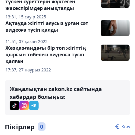
түскен суреттерін жүктеген
жасөспірімдер анықталды
13:31, 15 сәуір 2025
Ақтауда жігітті аяусыз ұрған сәт
видеоға түсіп қалды
11:51, 07 қазан 2022
Жезқазғандағы бір топ жігіттің
қырғын төбелесі видеоға түсіп
қалған
17:37, 27 наурыз 2022
Жаңалықтан zakon.kz сайтында
хабардар болыңыз:
Пікірлер
0
Кіру