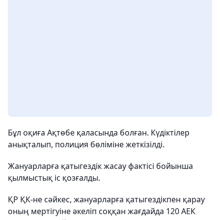
Бұл оқиға Ақтөбе қаласында болған. Күдіктілер
анықталып, полиция бөліміне жеткізілді.
Жануарларға қатыгездік жасау фактісі бойынша
қылмыстық іс қозғалды.
ҚР ҚК-не сәйкес, жануарларға қатыгездікпен қарау
оның мертігуіне әкеліп соққан жағдайда 120 АЕК