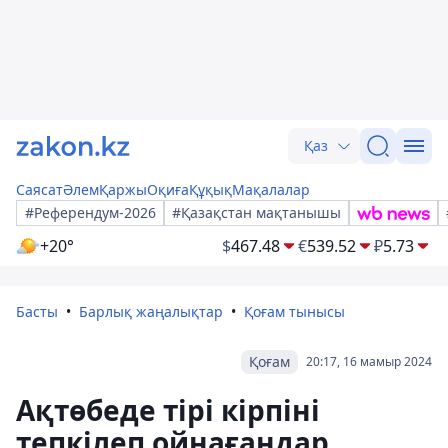
Қаз
Саясат
Әлем
Қаржы
Оқиға
Құқық
Мақалалар
#Референдум-2026
#Қазақстан мақтанышы
+20°
$
467.48
€
539.52
₽
5.73
Басты
Барлық жаңалықтар
Қоғам тынысы
Қоғам
20:17, 16 мамыр 2024
Ақтөбеде тірі кірпіні
тепкілеп ойнағандар