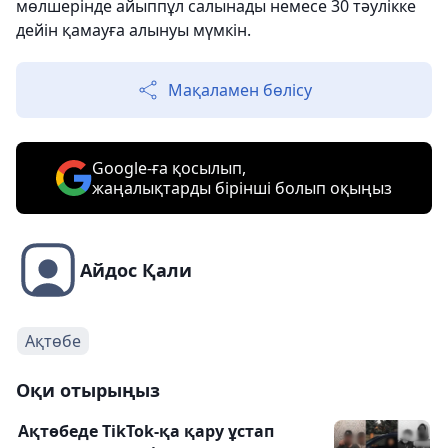
мөлшерінде айыппұл салынады немесе 30 тәулікке
дейін қамауға алынуы мүмкін.
Мақаламен бөлісу
Google-ға қосылып,
жаңалықтарды бірінші болып оқыңыз
Айдос Қали
Ақтөбе
Оқи отырыңыз
Ақтөбеде TikTok-қа қару ұстап