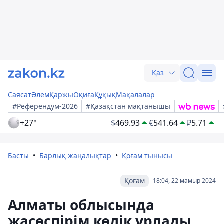
Қаз
Саясат
Әлем
Қаржы
Оқиға
Құқық
Мақалалар
#Референдум-2026
#Қазақстан мақтанышы
+27°
$
469.93
€
541.64
₽
5.71
Басты
Барлық жаңалықтар
Қоғам тынысы
Қоғам
18:04, 22 мамыр 2024
Алматы облысында
жасөспірім көлік ұрлады