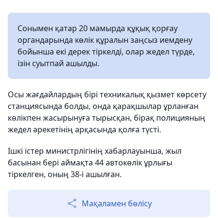
Сонымен қатар 20 мамырда құқық қорғау
органдарында көлік құралын заңсыз иемдену
бойынша екі дерек тіркелді, олар жедел түрде,
ізін суытпай ашылды.
Осы жағдайлардың бірі техникалық қызмет көрсету
станциясында болды, онда қарақшылар ұрланған
көлікпен жасырынуға тырысқан, бірақ полицияның
жедел әрекетінің арқасында қолға түсті.
Ішкі істер министрлігінің хабарлауынша, жыл
басынан бері аймақта 44 автокөлік ұрлығы
тіркелген, оның 38-і ашылған.
Мақаламен бөлісу