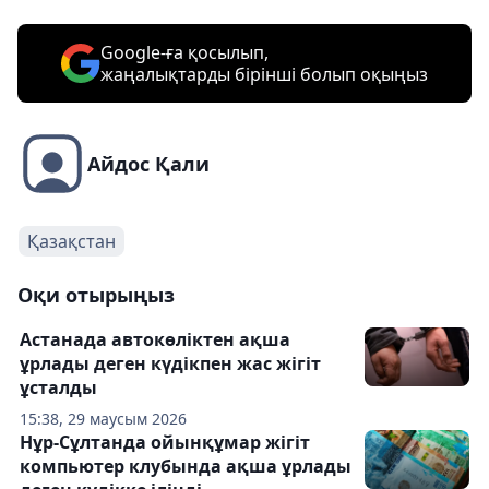
Google-ға қосылып,
жаңалықтарды бірінші болып оқыңыз
Айдос Қали
Қазақстан
Оқи отырыңыз
Астанада автокөліктен ақша
ұрлады деген күдікпен жас жігіт
ұсталды
15:38, 29 маусым 2026
Нұр-Сұлтанда ойынқұмар жігіт
компьютер клубында ақша ұрлады