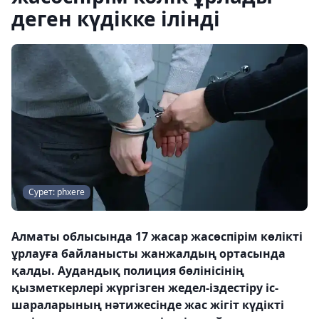
деген күдікке ілінді
Сурет: phxere
Алматы облысында 17 жасар жасөспірім көлікті
ұрлауға байланысты жанжалдың ортасында
қалды. Аудандық полиция бөлінісінің
қызметкерлері жүргізген жедел-іздестіру іс-
шараларының нәтижесінде жас жігіт күдікті