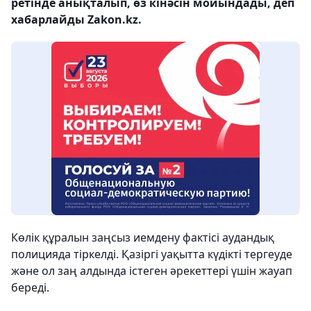
ретінде анықталып, өз кінәсін мойындады, деп
хабарлайды Zakon.kz.
Көлік құралын заңсыз иемдену фактісі аудандық
полицияда тіркелді. Қазіргі уақытта күдікті тергеуде
және ол заң алдында істеген әрекеттері үшін жауап
береді.