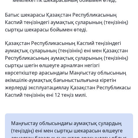
мемлекеттік шекарасының бойымен өтеді;
Батыс шекарасы Қазақстан Республикасының
Каспий теңізіндегі аумақтық суларының (теңізінің)
сыртқы шекарасы бойымен өтеді.
Қазақстан Республикасының Каспий теңізіндегі
аумақтық суларының (теңізінің) ені мен Қазақстан
Республикасының аумақтық суларының (теңізінің)
сыртқы шегін өлшеуге арналған негізгі
көрсеткіштер арасындағы Маңғыстау облысының
әкімшілік-аумақтық бағыныстылығына кіретін
жерлерді эксплуатациялау Қазақстан Республикасы
Каспий теңізінің ені 12 теңіз милі.
Маңғыстау облысындағы аумақтық сулардың
(теңіздің) ені мен сыртқы шекарасын өлшеуге