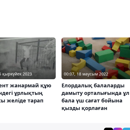
15 қыркүйек 2023
00:07, 18 маусым 2022
нт жанармай құю
Елордалық балаларды
ндегі ұрлықтың
дамыту орталығында ұл
сы желіде тарап
бала үш сағат бойына
қызды қорлаған