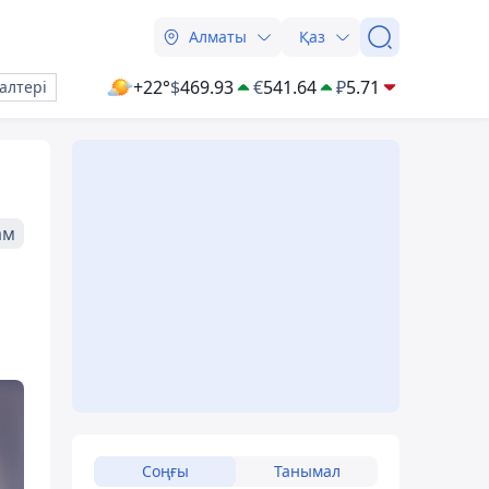
Алматы
Қаз
+22°
$
469.93
€
541.64
₽
5.71
алтері
ам
Соңғы
Танымал