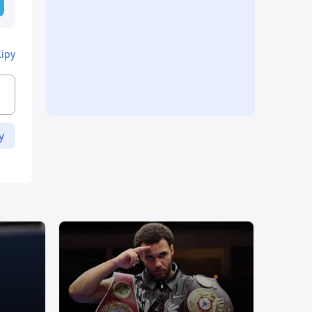
Кіру
у