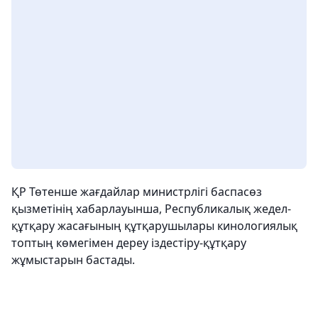
ҚР Төтенше жағдайлар министрлігі баспасөз
қызметінің хабарлауынша, Республикалық жедел-
құтқару жасағының құтқарушылары кинологиялық
топтың көмегімен дереу іздестіру-құтқару
жұмыстарын бастады.