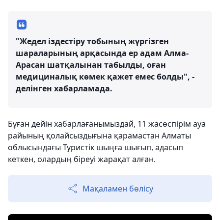
"Жедел іздестіру тобының жүргізген
шараларының арқасында ер адам Алма-
Арасан шатқалынан табылды, оған
медициналық көмек қажет емес болды", -
делінген хабарламада.
Бұған дейін хабарлағанымыздай, 11 жасөспірім ауа
райының қолайсыздығына қарамастан Алматы
облысындағы Туристік шыңға шығып, адасып
кеткен, олардың біреуі жарақат алған.
Мақаламен бөлісу