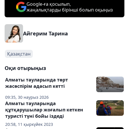
Google-ға қосылып,
жаңалықтарды бірінші болып оқыңыз
Айгерим Тарина
Қазақстан
Оқи отырыңыз
Алматы тауларында төрт
жасөспірім адасып кетті
09:35, 30 наурыз 2026
Алматы тауларында
құтқарушылар жоғалып кеткен
туристі түні бойы іздеді
20:58, 11 қыркүйек 2023