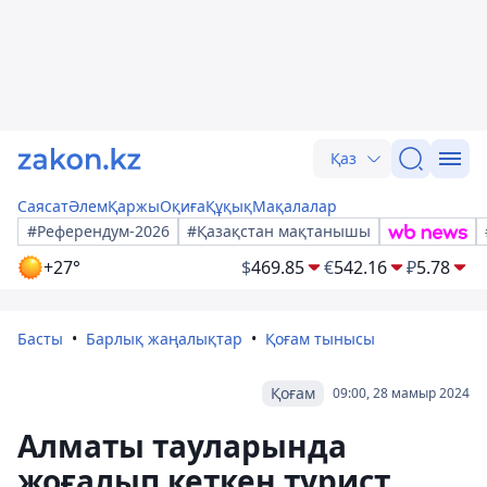
Қаз
Саясат
Әлем
Қаржы
Оқиға
Құқық
Мақалалар
#Референдум-2026
#Қазақстан мақтанышы
+27°
$
469.85
€
542.16
₽
5.78
Басты
Барлық жаңалықтар
Қоғам тынысы
Қоғам
09:00, 28 мамыр 2024
Алматы тауларында
жоғалып кеткен турист