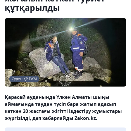
құтқарылды
Сурет: ҚР ТЖМ
Қарасай ауданында Үлкен Алматы шыңы
аймағында таудан түсіп бара жатып адасып
кеткен 20 жастағы жігітті іздестіру жұмыстары
жүргізілді, деп хабарлайды Zakon.kz.