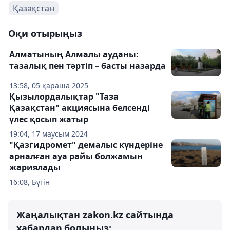
Қазақстан
Оқи отырыңыз
Алматының Алмалы ауданы:
тазалық пен тәртіп – басты назарда
13:58, 05 қараша 2025
Қызылордалықтар "Таза
Қазақстан" акциясына белсенді
үлес қосып жатыр
19:04, 17 маусым 2024
"Қазгидромет" демалыс күндеріне
арналған ауа райы болжамын
жариялады
16:08, Бүгін
Жаңалықтан zakon.kz сайтында
хабардар болыңыз: