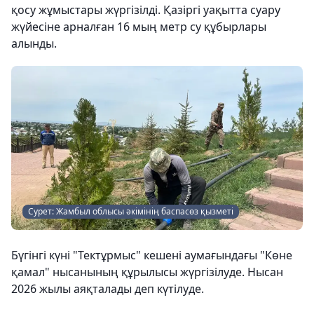
қосу жұмыстары жүргізілді. Қазіргі уақытта суару
жүйесіне арналған 16 мың метр су құбырлары
алынды.
Сурет: Жамбыл облысы әкімінің баспасөз қызметі
Бүгінгі күні "Тектұрмыс" кешені аумағындағы "Көне
қамал" нысанының құрылысы жүргізілуде. Нысан
2026 жылы аяқталады деп күтілуде.