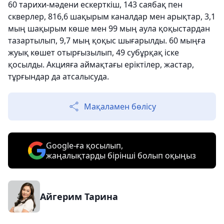
60 тарихи-мәдени ескерткіш, 143 саябақ пен
скверлер, 816,6 шақырым каналдар мен арықтар, 3,1
мың шақырым көше мен 99 мың аула қоқыстардан
тазартылып, 9,7 мың қоқыс шығарылды. 60 мыңға
жуық көшет отырғызылып, 49 субұрқақ іске
қосылды. Акцияға аймақтағы еріктілер, жастар,
тұрғындар да атсалысуда.
Мақаламен бөлісу
Google-ға қосылып,
жаңалықтарды бірінші болып оқыңыз
Айгерим Тарина