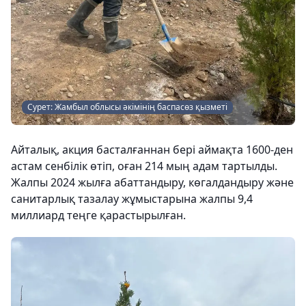
Сурет: Жамбыл облысы әкімінің баспасөз қызметі
Айталық, акция басталғаннан бері аймақта 1600-ден
астам сенбілік өтіп, оған 214 мың адам тартылды.
Жалпы 2024 жылға абаттандыру, көгалдандыру және
санитарлық тазалау жұмыстарына жалпы 9,4
миллиард теңге қарастырылған.