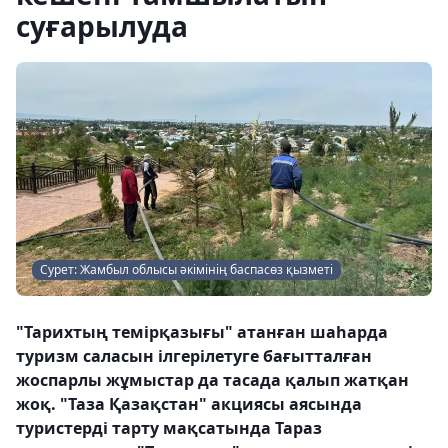
суғарылуда
Сурет: Жамбыл облысы әкімінің баспасөз қызметі
"Тарихтың темірқазығы" атанған шаһарда
туризм саласын ілгерілетуге бағытталған
жоспарлы жұмыстар да тасада қалып жатқан
жоқ. "Таза Қазақстан" акциясы аясында
туристерді тарту мақсатында Тараз