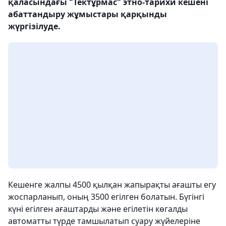
қаласындағы "Тектұрмас" этно-тарихи кешені
абаттандыру жұмыстары қарқынды
жүргізілуде.
Кешенге жалпы 4500 қылқан жапырақты ағашты егу
жоспарланып, оның 3500 егілген болатын. Бүгінгі
күні егілген ағаштарды және егілетін көгалды
автоматты түрде тамшылатып суару жүйелеріне