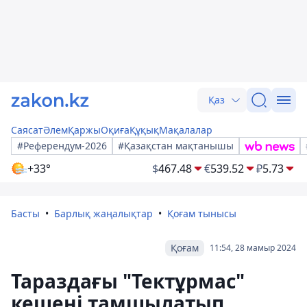
Қаз
Саясат
Әлем
Қаржы
Оқиға
Құқық
Мақалалар
#Референдум-2026
#Қазақстан мақтанышы
+33°
$
467.48
€
539.52
₽
5.73
Басты
Барлық жаңалықтар
Қоғам тынысы
Қоғам
11:54, 28 мамыр 2024
Тараздағы "Тектұрмас"
кешені тамшылатып