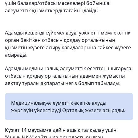
үшін балалар/отбасы мәселелері бойынша
әлеуметтік қызметкерді тағайындайды.
Адамды кешенді сүйемелдеуді уәкілетті мемлекеттік
орган бекіткен отбасын қолдау орталығының
қызметін жүзеге асыру қағидаларына сәйкес жүзеге
асырады.
Адамды медициналық-әлеуметтік есептен шығаруға
отбасын қолдау орталығының адаммен жұмысты
аяқтау туралы ақпараты негіз болып табылады.
Медициналық-әлеуметтік есепке алуды
жүргізуін үйлестіруді Орталық жүзеге асырады.
Құжат 14 маусымға дейін ашық талқылау үшін
"Ашық НҚА" сайтында орналастырылған.