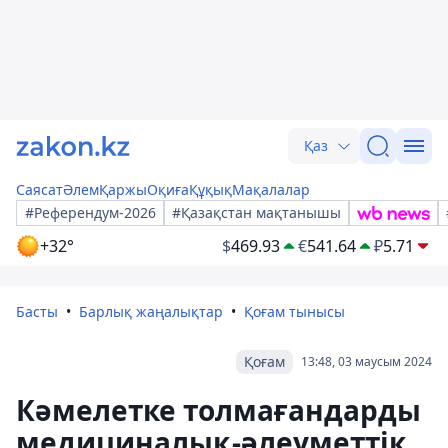
Қаз
Саясат
Әлем
Қаржы
Оқиға
Құқық
Мақалалар
#Референдум-2026
#Қазақстан мақтанышы
+32°
$
469.93
€
541.64
₽
5.71
Басты
Барлық жаңалықтар
Қоғам тынысы
Қоғам
13:48, 03 маусым 2024
Кәмелетке толмағандарды
медициналық-әлеуметтік