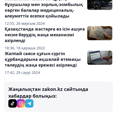
бұзушылар мен зорлық-зомбылық
көрген балалар медициналық-
әлеуметтік есепке қойылады
12:55, 26 маусым 2024
Қазақстанда жастарға өз ісін ашуға
несие берудің жаңа механизмі
әзірленді
18:36, 18 қараша 2022
Жаппай саяси қуғын-сүргін
құрбандарына ақшалай өтемақы
төлеудің жаңа ережесі әзірленді
17:42, 29 сәуір 2024
Жаңалықтан zakon.kz сайтында
хабардар болыңыз: