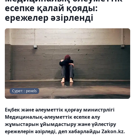
есепке қалай қояды:
ережелер әзірленді
Сурет: : pexels
Еңбек және әлеуметтік қорғау министрлігі
Медициналық-әлеуметтік есепке алу
жұмыстарын ұйымдастыру және үйлестіру
ережелерін әзірледі, деп хабарлайды Zakon.kz.