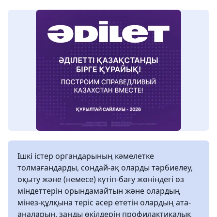
Ішкі істер органдарының кәмелетке
толмағандарды, сондай-ақ оларды тәрбиелеу,
оқыту және (немесе) күтіп-бағу жөніндегі өз
міндеттерін орындамайтын және олардың
мінез-құлқына теріс әсер ететін олардың ата-
аналарын, заңды өкілдерін профилактикалық