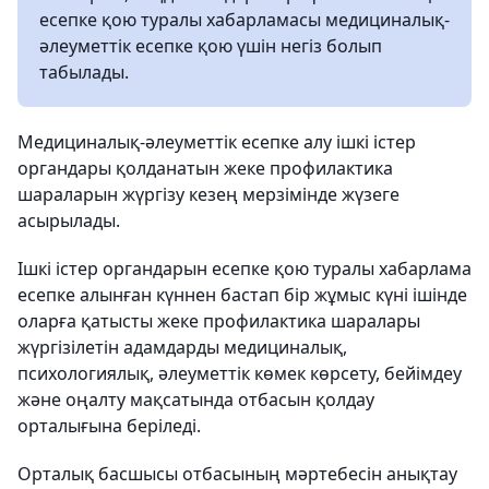
есепке қою туралы хабарламасы медициналық-
әлеуметтік есепке қою үшін негіз болып
табылады.
Медициналық-әлеуметтік есепке алу ішкі істер
органдары қолданатын жеке профилактика
шараларын жүргізу кезең мерзімінде жүзеге
асырылады.
Ішкі істер органдарын есепке қою туралы хабарлама
есепке алынған күннен бастап бір жұмыс күні ішінде
оларға қатысты жеке профилактика шаралары
жүргізілетін адамдарды медициналық,
психологиялық, әлеуметтік көмек көрсету, бейімдеу
және оңалту мақсатында отбасын қолдау
орталығына беріледі.
Орталық басшысы отбасының мәртебесін анықтау