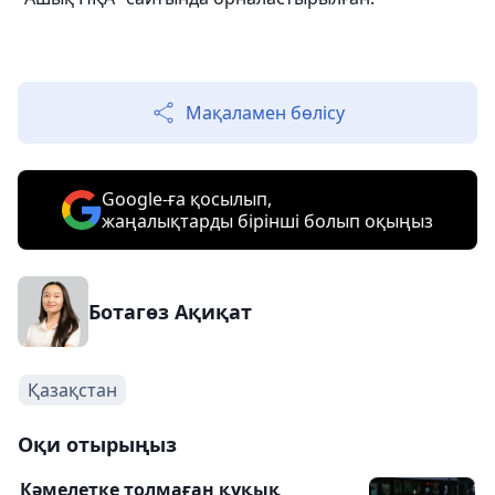
Мақаламен бөлісу
Google-ға қосылып,
жаңалықтарды бірінші болып оқыңыз
Ботагөз Ақиқат
Қазақстан
Оқи отырыңыз
Кәмелетке толмаған құқық